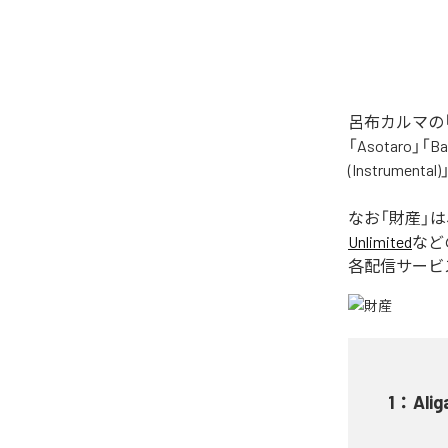
呂布カルマの「
「Asotaro」「Bak
(Instrume
なお「
財産
」
Unlimited
など
各配信サービ
1
：
Alig