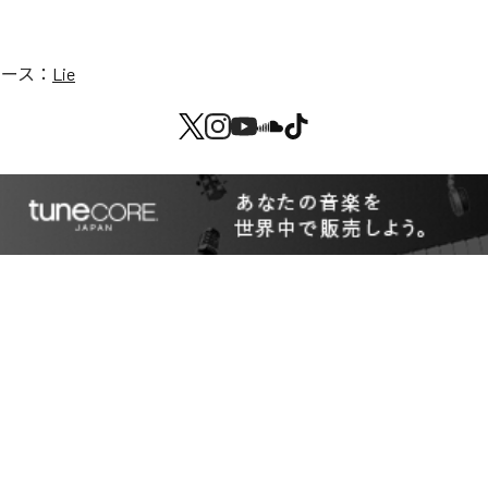
リース：
Lie