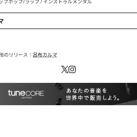
ップホップ/ラップ
/
インストゥルメンタル
マ
他のリリース：
呂布カルマ