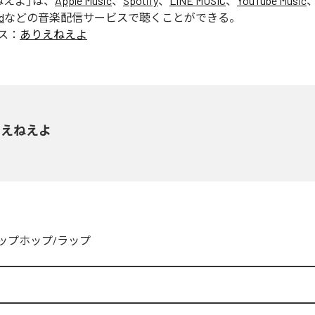
ねえよ
」は、
Apple Music
、
Spotify
、
LINE MUSIC
、
YouTube Music
d
などの音楽配信サービスで聴くことができる。
ス：
ありえねえよ
りえねえよ
ップホップ/ラップ