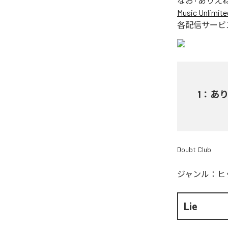
なお「
ありえ
Music Unlimite
各配信サービ
1
：
あ
Doubt Club
ジャンル：
ヒ
Lie