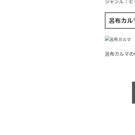
ジャンル：
ヒ
呂布カル
呂布カルマ
の