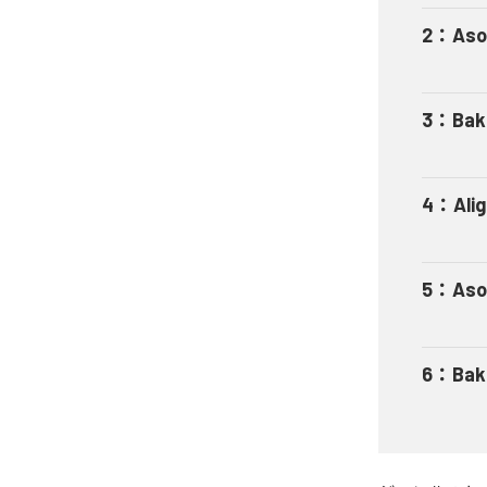
2
：
Aso
3
：
Bak
4
：
Ali
5
：
Aso
6
：
Bak