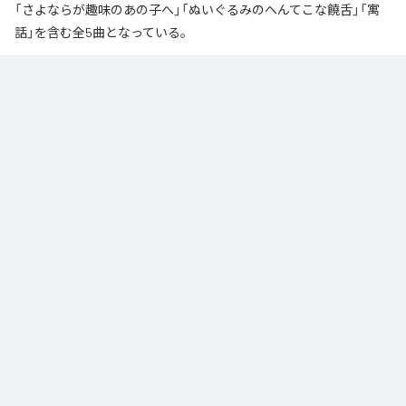
「さよならが趣味のあの子へ」「ぬいぐるみのへんてこな饒舌」「寓
話」を含む全5曲となっている。
なお「
夢日記と生活の記録
」は、
Apple Music
、
Spotify
、
LINE
MUSIC
、
YouTube Music
、
Amazon Music Unlimited
などの音楽配信サ
ービスで聴くことができる。
各配信サービス：
夢日記と生活の記録
1
：
交換夢日記
零度pool
2
：
完璧な都市で、君を見失う
零度pool
3
：
さよならが趣味のあの子へ