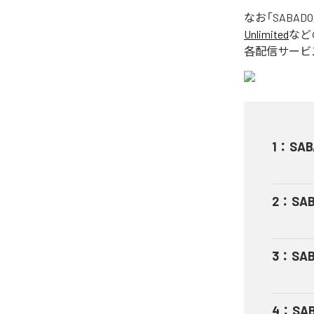
なお「
SABADO
Unlimited
など
各配信サービ
1
：
SAB
2
：
SAB
3
：
SAB
4
：
SAB