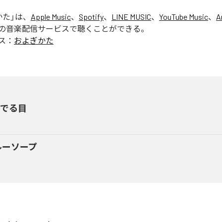
かた
」は、
Apple Music
、
Spotify
、
LINE MUSIC
、
YouTube Music
、
A
の音楽配信サービスで聴くことができる。
ス：
およぎかた
いでる目
ルーソープ