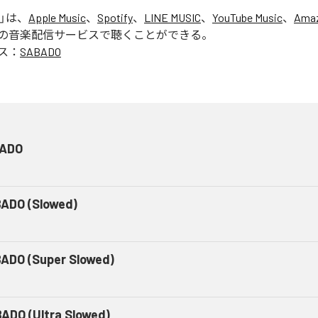
」は、
Apple Music
、
Spotify
、
LINE MUSIC
、
YouTube Music
、
Amaz
の音楽配信サービスで聴くことができる。
ス：
SABADO
ADO
ADO (Slowed)
ADO (Super Slowed)
ADO (Ultra Slowed)