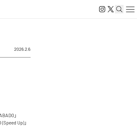
2026.2.6
BADO」
 (Speed Up)」