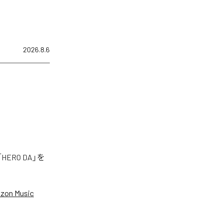
2026.8.6
ERO DA」を
zon Music