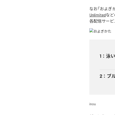
なお「
およぎ
Unlimited
など
各配信サービ
1
：
泳
2
：
ブ
inou