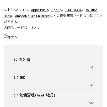
なお「
ネオン
」は、
Apple Music
、
Spotify
、
LINE MUSIC
、
YouTube
Music
、
Amazon Music Unlimited
などの音楽配信サービスで聴くこと
ができる。
各配信サービス：
ネオン
1
：
肉と酒
HAQ
2
：
18C
HAQ
3
：
気仙沼魂 (feat. 牡丹)
HAQ