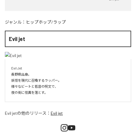
ジャンル：
ヒップホップ/ラップ
Evil jet
Evil Jet

長野県出身。

妖怪を現代に召喚するラッパー。

様々なビートと低音の呪文で、

夜の街に怪異を落とす。
Evil jet
の他のリリース：
Evil jet