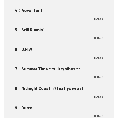
4
：
4ever for 1
BUNx2
5
：
Still Runnin'
BUNx2
6
：
G.H.W
BUNx2
7
：
Summer Time 〜sultry vibes〜
BUNx2
8
：
Midnight Coastin' (feat. jweeos)
BUNx2
9
：
Outro
BUNx2