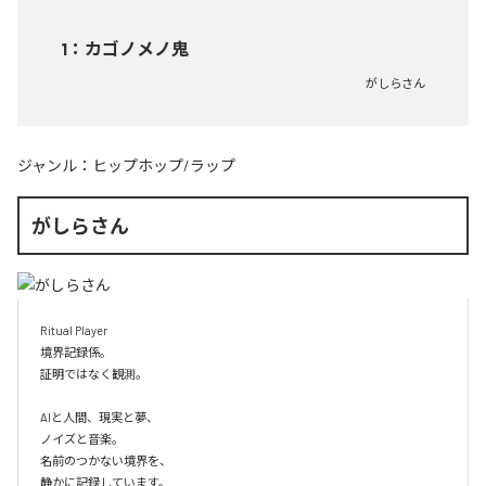
1
：
カゴノメノ鬼
がしらさん
ジャンル：
ヒップホップ/ラップ
がしらさん
Ritual Player

境界記録係。

証明ではなく観測。

AIと人間、現実と夢、

ノイズと音楽。

名前のつかない境界を、

静かに記録しています。
