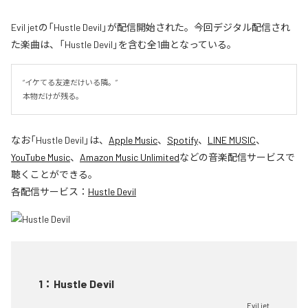
Evil jetの「Hustle Devil」が配信開始された。今回デジタル配信され
た楽曲は、「Hustle Devil」を含む全1曲となっている。
“イケてる友達だけいる隣。”

本物だけが残る。
なお「
Hustle Devil
」は、
Apple Music
、
Spotify
、
LINE MUSIC
、
YouTube Music
、
Amazon Music Unlimited
などの音楽配信サービスで
聴くことができる。
各配信サービス：
Hustle Devil
1
：
Hustle Devil
Evil jet