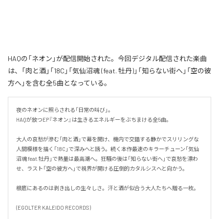
HAQの「ネオン」が配信開始された。今回デジタル配信された楽曲
は、「肉と酒」「18C」「気仙沼魂 (feat. 牡丹)」「知らない街へ」「空の彼
方へ」を含む全5曲となっている。
夜のネオンに照らされる「日常の叫び」。

HAQが放つEP『ネオン』は生きるエネルギーをぶちまける全5曲。

大人の哀愁が滲む「肉と酒」で幕を開け、機内で交錯する静かでスリリングな
人間模様を描く「18C」で深みへと誘う。続く本作最速のキラーチューン「気仙
沼魂 feat.牡丹」で熱量は最高潮へ。狂騒の後は「知らない街へ」で哀愁を漂わ
せ、ラスト「空の彼方へ」で視界が開ける圧倒的カタルシスへと向かう。

根底にあるのは剥き出しの生々しさ。汗と酒が似合う大人たちへ贈る一枚。

(EGOLTER KALEIDO RECORDS)