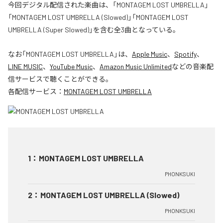
今回デジタル配信された楽曲は、「MONTAGEM LOST UMBRELLA」
「MONTAGEM LOST UMBRELLA (Slowed)」「MONTAGEM LOST
UMBRELLA (Super Slowed)」を含む全3曲となっている。
なお「
MONTAGEM LOST UMBRELLA
」は、
Apple Music
、
Spotify
、
LINE MUSIC
、
YouTube Music
、
Amazon Music Unlimited
などの音楽配
信サービスで聴くことができる。
各配信サービス：
MONTAGEM LOST UMBRELLA
1
：
MONTAGEM LOST UMBRELLA
PHONKSUKI
2
：
MONTAGEM LOST UMBRELLA (Slowed)
PHONKSUKI