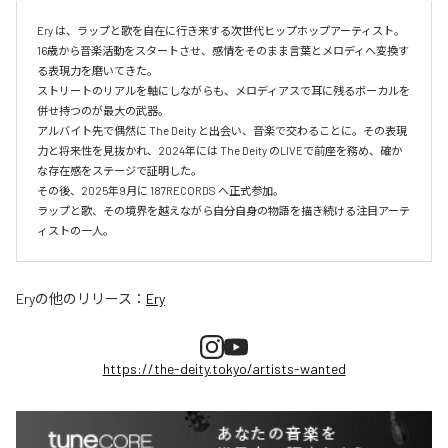
Ery は、ラップと歌を自在に行き来する次世代ヒップホップアーティスト。

16歳から音楽活動をスタートさせ、感情をそのまま言葉とメロディへ変換す
る表現力を磨いてきた。

ストリートのリアルを軸にしながらも、メロディアスで耳に残るボーカルを
併せ持つのが最大の武器。

アルバイト先で偶然に The Deity と出会い、音楽で交わることに。その表現
力と将来性を見抜かれ、2024年には The Deity のLIVEで前座を務め、確か
な存在感をステージで証明した。

その後、2025年9月に 187RECORDS へ正式参加。

ラップと歌、その境界を越えながら――自分自身の物語を描き続ける注目アーテ
ィストの一人。
Ery
の他のリリース：
Ery
https://the-deity.tokyo/artists-wanted