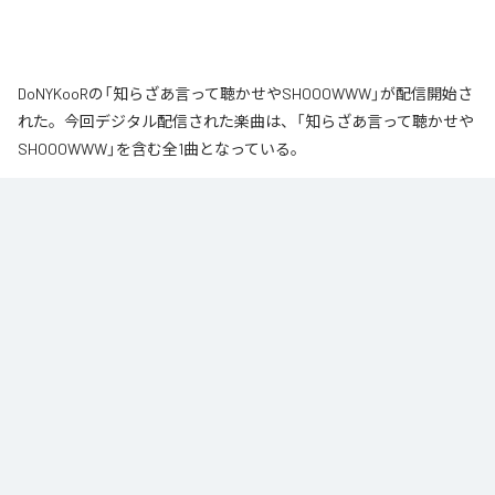
DoNYKooRの「知らざあ言って聴かせやSHOOOWWW」が配信開始さ
れた。今回デジタル配信された楽曲は、「知らざあ言って聴かせや
SHOOOWWW」を含む全1曲となっている。
なお「
知らざあ言って聴かせやSHOOOWWW
」は、
Apple Music
、
Spotify
、
LINE MUSIC
、
YouTube Music
、
Amazon Music Unlimited
など
の音楽配信サービスで聴くことができる。
各配信サービス：
知らざあ言って聴かせやSHOOOWWW
1
：
知らざあ言って聴かせやSHOOOWWW
DoNYKooR