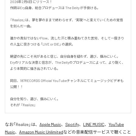
2026年2月6日 にリリース！

作詞はEry自身、総合プロデュースは The Deity が手掛ける。

『Realize』は、夢を夢のままで終わらせず、“実現”へと変えていくための覚悟
を刻んだ一曲。

誰かの真似ではないFlow、流した汗と積み重ねてきた苦労、そして一度きり
の人生に突きつける 「LIVE or DIE」 の選択。

絶望の先にこそ光があると信じ、自分自身を疑わず、選び、掴みにいく。

Eryのリアルな決意と信念が、The Deityのプロデュースによって、より鋭く、
より本質的に描き出されている。

同日、187RECORDS Official YouTubeチャンネルにてミュージックビデオも
公開！！

自分を知り、選び、掴みにいく。

それが 『Realize』
なお「
Realize
」は、
Apple Music
、
Spotify
、
LINE MUSIC
、
YouTube
Music
、
Amazon Music Unlimited
などの音楽配信サービスで聴くこと