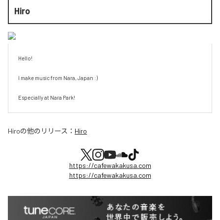
Hiro
Hello!

I make music from Nara, Japan :)

Especially at Nara Park!
Hiro
の他のリリース：
Hiro
https://cafewakakusa.com
https://cafewakakusa.com