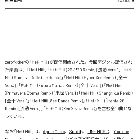
新曲情報
2026.8.9
zerofxxkerの「Ħełł Miiii」が配信開始された。今回デジタル配信され
た楽曲は、「Ħełł Miiii」「Ħełł Miiii (2B / !2B Remix) [流動 Vers.]」「Ħełł
Miiii ($amurai Guilløtine Remix)」「Ħełł Miiii (Ħyper Xen Remix) [全十
Vers.]」「Ħełł Miiii (Future Mafias Remix) [全十 Vers.]」「Ħełł Miiii
(Primavera Eterna Remix) [来世 Vers.]」「Ħełł Miiii ($hangri Ła Remix)
[全十 Vers.]」「Ħełł Miiii (8ee Ðance Remix)」「Ħełł Miiii (Ůtøpia 26
Remix) [流動 Vers.]」「Ħełł Miiii (Xen Xezuz Remix)」を含む全10曲とな
っている。
なお「
Ħełł Miiii
」は、
Apple Music
、
Spotify
、
LINE MUSIC
、
YouTube