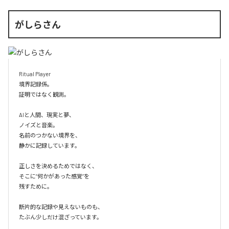
がしらさん
Ritual Player

境界記録係。

証明ではなく観測。

AIと人間、現実と夢、

ノイズと音楽。

名前のつかない境界を、

静かに記録しています。

正しさを決めるためではなく、

そこに“何かがあった感覚”を

残すために。

断片的な記録や見えないものも、

たぶん少しだけ混ざっています。