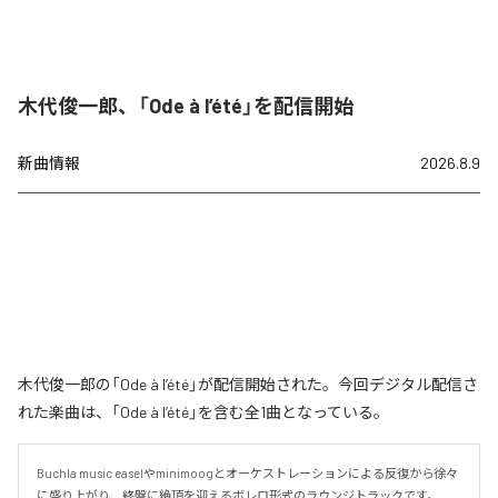
木代俊一郎、「Ode à l’été」を配信開始
新曲情報
2026.8.9
木代俊一郎の「Ode à l’été」が配信開始された。今回デジタル配信さ
れた楽曲は、「Ode à l’été」を含む全1曲となっている。
Buchla music easelやminimoogとオーケストレーションによる反復から徐々
に盛り上がり、終盤に絶頂を迎えるボレロ形式のラウンジトラックです。