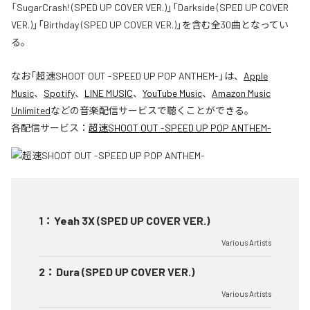
「SugarCrash! (SPED UP COVER VER.)」「Darkside (SPED UP COVER
VER.)」「Birthday (SPED UP COVER VER.)」を含む全30曲となってい
る。
なお「
超速SHOOT OUT -SPEED UP POP ANTHEM-
」は、
Apple
Music
、
Spotify
、
LINE MUSIC
、
YouTube Music
、
Amazon Music
Unlimited
などの音楽配信サービスで聴くことができる。
各配信サービス：
超速SHOOT OUT -SPEED UP POP ANTHEM-
1
：
Yeah 3X (SPED UP COVER VER.)
Various Artists
2
：
Dura (SPED UP COVER VER.)
Various Artists