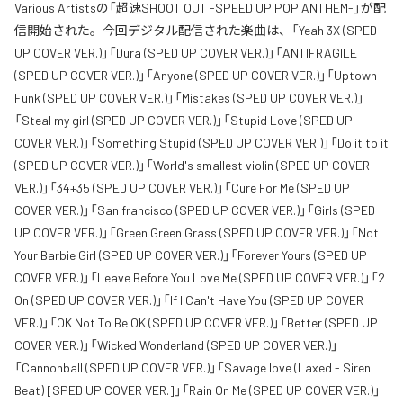
Various Artistsの「超速SHOOT OUT -SPEED UP POP ANTHEM-」が配
信開始された。今回デジタル配信された楽曲は、「Yeah 3X (SPED
UP COVER VER.)」「Dura (SPED UP COVER VER.)」「ANTIFRAGILE
(SPED UP COVER VER.)」「Anyone (SPED UP COVER VER.)」「Uptown
Funk (SPED UP COVER VER.)」「Mistakes (SPED UP COVER VER.)」
「Steal my girl (SPED UP COVER VER.)」「Stupid Love (SPED UP
COVER VER.)」「Something Stupid (SPED UP COVER VER.)」「Do it to it
(SPED UP COVER VER.)」「World's smallest violin (SPED UP COVER
VER.)」「34+35 (SPED UP COVER VER.)」「Cure For Me (SPED UP
COVER VER.)」「San francisco (SPED UP COVER VER.)」「Girls (SPED
UP COVER VER.)」「Green Green Grass (SPED UP COVER VER.)」「Not
Your Barbie Girl (SPED UP COVER VER.)」「Forever Yours (SPED UP
COVER VER.)」「Leave Before You Love Me (SPED UP COVER VER.)」「2
On (SPED UP COVER VER.)」「If I Can't Have You (SPED UP COVER
VER.)」「OK Not To Be OK (SPED UP COVER VER.)」「Better (SPED UP
COVER VER.)」「Wicked Wonderland (SPED UP COVER VER.)」
「Cannonball (SPED UP COVER VER.)」「Savage love (Laxed - Siren
Beat) [SPED UP COVER VER.]」「Rain On Me (SPED UP COVER VER.)」