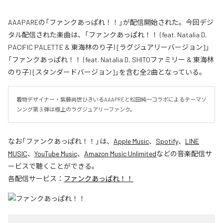
AAAPAREの「ファンクあっぱれ！！」が配信開始された。今回デジ
タル配信された楽曲は、「ファンクあっぱれ！！ (feat. Natalia D,
PACIFIC PALETTE & 東海林のり子) [ラグジュアリーバージョン]」
「ファンクあっぱれ！！ (feat. Natalia D, SHITOファミリー & 東海林
のり子) [スタンダードバージョン]」を含む全2曲となっている。
着物デザイナー・紫藤尚世ひきいるAAAPREと松田純一コラボによるテーマソ
ンング第３弾は極上のラグジュアリーファンク。
なお「
ファンクあっぱれ！！
」は、
Apple Music
、
Spotify
、
LINE
MUSIC
、
YouTube Music
、
Amazon Music Unlimited
などの音楽配信サ
ービスで聴くことができる。
各配信サービス：
ファンクあっぱれ！！