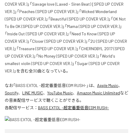
COVER VER.)」「Savage love (Laxed - Siren Beat) [SPED UP COVER
VER.]」「Peaches (SPED UP COVER VER.)」「Wicked Wonderland
(SPED UP COVER VER.)」「Beautiful (SPED UP COVER VER.)」「OK Not
To Be OK (SPED UP COVER VER.)」「Mama (SPED UP COVER VER.)」
「Inside Out (SPED UP COVER VER.)」「Need To Know (SPED UP
COVER VER.)」「Closer (SPED UP COVER VER.)」「2U (SPED UP COVER
VER.)」「Treasure (SPED UP COVER VER.)」「CHERNOBYL 2017 (SPED
UP COVER VER.)」「No Money (SPED UP COVER VER.)」「World's
smallest violin (SPED UP COVER VER.)」「Sugar (SPED UP COVER
VER.)」を含む全30曲となっている。
なお「
BASS EXTOL -超定番重低音EDM RUSH-
」は、
Apple Music
、
Spotify
、
LINE MUSIC
、
YouTube Music
、
Amazon Music Unlimited
など
の音楽配信サービスで聴くことができる。
各配信サービス：
BASS EXTOL -超定番重低音EDM RUSH-