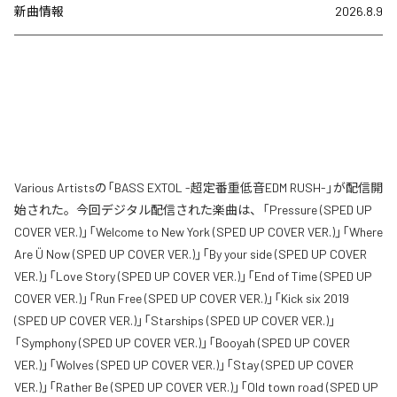
新曲情報
2026.8.9
Various Artistsの「BASS EXTOL -超定番重低音EDM RUSH-」が配信開
始された。今回デジタル配信された楽曲は、「Pressure (SPED UP
COVER VER.)」「Welcome to New York (SPED UP COVER VER.)」「Where
Are Ü Now (SPED UP COVER VER.)」「By your side (SPED UP COVER
VER.)」「Love Story (SPED UP COVER VER.)」「End of Time (SPED UP
COVER VER.)」「Run Free (SPED UP COVER VER.)」「Kick six 2019
(SPED UP COVER VER.)」「Starships (SPED UP COVER VER.)」
「Symphony (SPED UP COVER VER.)」「Booyah (SPED UP COVER
VER.)」「Wolves (SPED UP COVER VER.)」「Stay (SPED UP COVER
VER.)」「Rather Be (SPED UP COVER VER.)」「Old town road (SPED UP