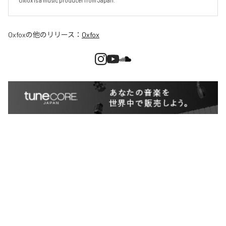
Oxfox is a music producer from Japan.
Oxfox
の他のリリース：
Oxfox