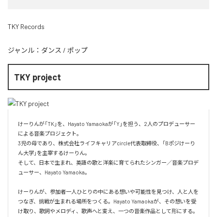
TKY Records
ジャンル：
ダンス
/
ポップ
TKY project
けーりんが「TK」を、Hayato Yamaokaが「Y」を担う、2人のプロデューサー
による音楽プロジェクト。

3児の母であり、株式会社ライフキャリアcircle代表取締役、「Bポジけーり
ん大学」を主宰するけーりん。

そして、日本で生まれ、英語の歌と洋楽に育てられたシンガー／音楽プロデ
ューサー、Hayato Yamaoka。

けーりんが、参加者一人ひとりの中にある想いや可能性を見つけ、人と人を
つなぎ、挑戦が生まれる場所をつくる。Hayato Yamaokaが、その想いを受
け取り、歌詞やメロディ、歌声へと変え、一つの音楽作品として形にする。
