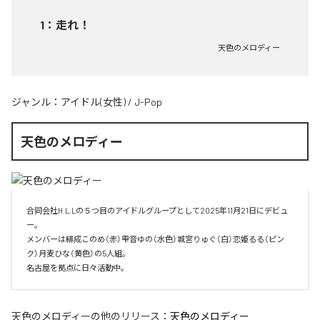
1
：
走れ！
天色のメロディー
ジャンル：
アイドル(女性)
/
J-Pop
天色のメロディー
合同会社H.L.Lの５つ目のアイドルグループとして2025年11月21日にデビュ
ー。

メンバーは緋成このめ（赤）雫音ゆの（水色）城宮りゅぐ（白）恋姫るる（ピン
ク）月麦ひな（黄色）の5人組。

名古屋を拠点に日々活動中。
天色のメロディー
の他のリリース：
天色のメロディー