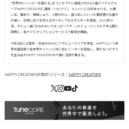
「世界中にハッピーを届ける」をコンセプトに結成された6人組アイドルグル
ープHAPPY CREATORS（通称：ハピクリ）。メンバーには松本せりな、七瀬
こあ、橘あや、楠森しゅり、小鈴かれん、逢川あいといった個性豊かな面々
が揃い、日常に彩りを添えるポジティブなエネルギーを発信。2024年10
月、デビュー曲「きみのせいではっぴーです！」のミュージックビデオ公開と
同時に、各サブスクリプションサービスで配信を開始。

11月16日には東京・渋谷WWWXにてデビューライブを予定。HAPPYという世
界共通言語で全世界のファンと共に歩むリーダーを目指し、新たなハピネス
を生み出すHAPPY CREATORSの今後に注目が集まる。
HAPPY CREATORS
の他のリリース：
HAPPY CREATORS