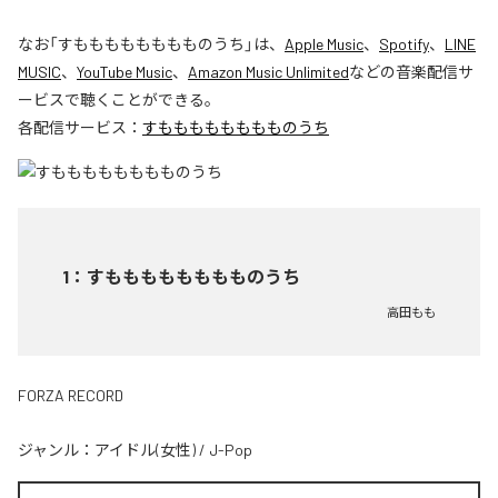
なお「
すもももももももものうち
」は、
Apple Music
、
Spotify
、
LINE
MUSIC
、
YouTube Music
、
Amazon Music Unlimited
などの音楽配信サ
ービスで聴くことができる。
各配信サービス：
すもももももももものうち
1
：
すもももももももものうち
高田もも
FORZA RECORD
ジャンル：
アイドル(女性)
/
J-Pop