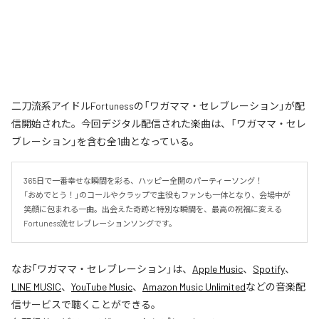
二刀流系アイドルFortunessの「ワガママ・セレブレーション」が配
信開始された。今回デジタル配信された楽曲は、「ワガママ・セレ
ブレーション」を含む全1曲となっている。
365日で一番幸せな瞬間を彩る、ハッピー全開のパーティーソング！

「おめでとう！」のコールやクラップで主役もファンも一体となり、会場中が
笑顔に包まれる一曲。出会えた奇跡と特別な瞬間を、最高の祝福に変える
Fortuness流セレブレーションソングです。
なお「
ワガママ・セレブレーション
」は、
Apple Music
、
Spotify
、
LINE MUSIC
、
YouTube Music
、
Amazon Music Unlimited
などの音楽配
信サービスで聴くことができる。