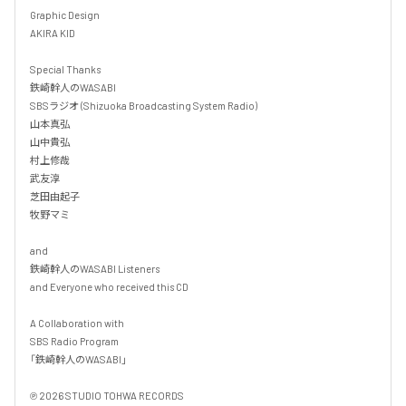
Graphic Design

AKIRA KID

Special Thanks

鉄崎幹人のWASABI

SBSラジオ (Shizuoka Broadcasting System Radio)

山本真弘

山中貴弘

村上修哉

武友淳

芝田由起子

牧野マミ

and

鉄崎幹人のWASABI Listeners

and Everyone who received this CD

A Collaboration with

SBS Radio Program

「鉄崎幹人のWASABI」

℗ 2026 STUDIO TOHWA RECORDS
