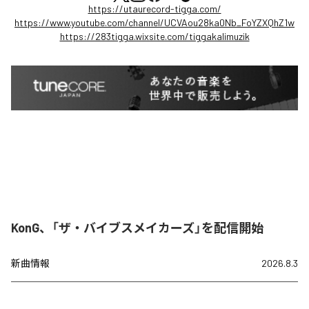
https://utaurecord-tigga.com/
https://www.youtube.com/channel/UCVAou28ka0Nb_FoYZXQhZ1w
https://283tigga.wixsite.com/tiggakalimuzik
KonG、「ザ・バイブスメイカーズ」を配信開始
新曲情報
2026.8.3