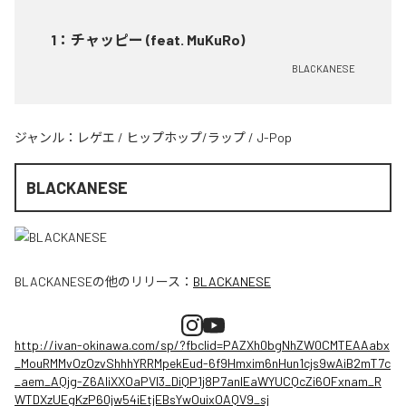
1
：
チャッピー (feat. MuKuRo)
BLACKANESE
ジャンル：
レゲエ
/
ヒップホップ/ラップ
/
J-Pop
BLACKANESE
BLACKANESE
の他のリリース：
BLACKANESE
http://ivan-okinawa.com/sp/?fbclid=PAZXh0bgNhZW0CMTEAAabx
_MouRMMvOzOzvShhhYRRMpekEud-6f9Hmxim6nHun1cjs9wAiB2mT7c
_aem_AQjg-Z6AIiXXOaPVl3_DiQP1j8P7anlEaWYUCQcZi6OFxnam_R
WTDXzUEgKzP60jw54iEtjEBsYwOuixOAQV9_sj