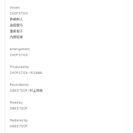
Vocals

CHOP STICK

鉄崎幹人

高田愛弓

重長智子

内野菜美

Arrangement

CHOP STICK

Produced by

CHOP STICK / M.SAWA

Recorded by

SWEETSOP / 村上修哉

Mixed by

SWEETSOP

Mastered by

SWEETSOP
