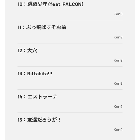
10
：
跳躍少年 (feat. FALCON)
KonG
11
：
ぶっ飛ばすぞお前
KonG
12
：
大穴
KonG
13
：
Bittabita!!!
KonG
14
：
エストラーナ
KonG
15
：
友達だろうが！
KonG