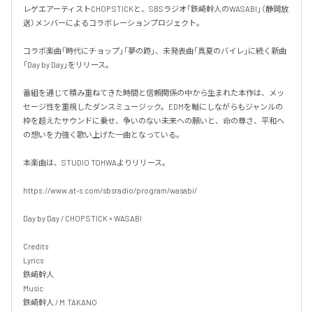
レゲエアーティストCHOP STICKと、SBSラジオ「鉄崎幹人のWASABI」（静岡放
送）メンバーによるコラボレーションプロジェクト。

コラボ楽曲「時代にチョップ」「夢の跡」、未発表曲「真夏のバイレ」に続く新曲
「Day by Day」をリリース。

番組を通じて積み重ねてきた時間と信頼関係の中から生まれた本作は、メッ
セージ性を重視したダンスミュージック。EDMを軸にしながらもジャンルの
枠を超えたサウンドに乗せ、争いのない未来への願いと、命の尊さ、平和へ
の想いを力強く歌い上げた一曲となっている。

本楽曲は、STUDIO TOHWAよりリリース。

https://www.at-s.com/sbsradio/program/wasabi/

Day by Day / CHOP STICK × WASABI

Credits

Lyrics

鉄崎幹人 

Music

鉄崎幹人 / M.TAKANO
