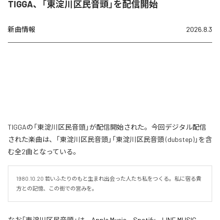
TIGGA、「東淀川区民音頭」を配信開始
新曲情報
2026.8.3
TIGGAの「東淀川区民音頭」が配信開始された。今回デジタル配信
された楽曲は、「東淀川区民音頭」「東淀川区民音頭 (dubstep)」を含
む全2曲となっている。
1980.10.20 若いふたりのもと生まれ出会った人たち私をつくる。私に宿る貴
方との記憶、この街での営みを。
なお「
東淀川区民音頭
」は、
Apple Music
、
Spotify
、
LINE MUSIC
、