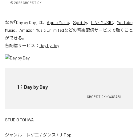
© 2026 CHOP STICK
なお「
Day by Day
」は、
Apple Music
、
Spotify
、
LINE MUSIC
、
YouTube
Music
、
Amazon Music Unlimited
などの音楽配信サービスで聴くこと
ができる。
各配信サービス：
Day by Day
1
：
Day by Day
CHOP STICK × WASABI
STUDIO TOHWA
ジャンル：
レゲエ
/
ダンス
/
J-Pop