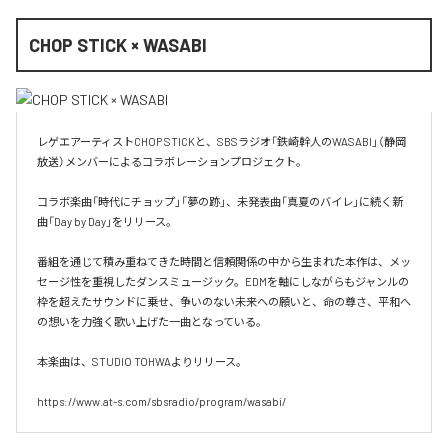
CHOP STICK × WASABI
レゲエアーティストCHOP STICKと、SBSラジオ「鉄崎幹人のWASABI」（静岡
放送）メンバーによるコラボレーションプロジェクト。

コラボ楽曲「時代にチョップ」「夢の跡」、未発表曲「真夏のバイレ」に続く新
曲「Day by Day」をリリース。

番組を通じて積み重ねてきた時間と信頼関係の中から生まれた本作は、メッ
セージ性を重視したダンスミュージック。EDMを軸にしながらもジャンルの
枠を超えたサウンドに乗せ、争いのない未来への願いと、命の尊さ、平和へ
の想いを力強く歌い上げた一曲となっている。

本楽曲は、STUDIO TOHWAよりリリース。
