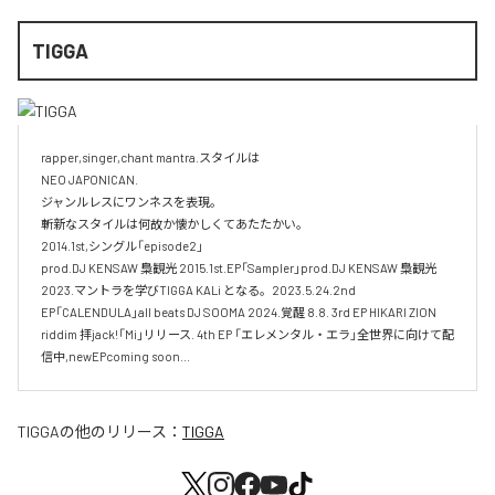
TIGGA
rapper,singer,chant mantra.スタイルは

NEO JAPONICAN. 

ジャンルレスにワンネスを表現。

斬新なスタイルは何故か懐かしくてあたたかい。

2014.1st,シングル「episode2」

prod.DJ KENSAW 梟観光 2015.1st.EP「Sampler」prod.DJ KENSAW 梟観光 

2023.マントラを学びTIGGA KALi となる。2023.5.24.2nd 
EP「CALENDULA」all beats DJ SOOMA 2024.覚醒 8.8. 3rd EP HIKARI ZION 
riddim 拝jack!「Mi」リリース. 4th EP 「エレメンタル・エラ」全世界に向けて配
TIGGA
の他のリリース：
TIGGA