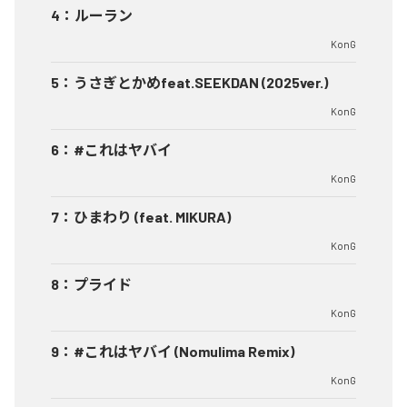
4
：
ルーラン
KonG
5
：
うさぎとかめfeat.SEEKDAN (2025ver.)
KonG
6
：
#これはヤバイ
KonG
7
：
ひまわり (feat. MIKURA)
KonG
8
：
プライド
KonG
9
：
#これはヤバイ (Nomulima Remix)
KonG