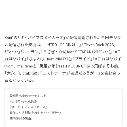
KonGの「ザ・バイブスメイカーズ」が配信開始された。今回デジタ
ル配信された楽曲は、「INTRO ~ORIGINAL ~」「Eleven Back 2026」
「Egoist」「ルーラン」「うさぎとかめfeat.SEEKDAN (2025ver.)」「#こ
れはヤバイ」「ひまわり (feat. MIKURA)」「プライド」「#これはヤバイ
(Nomulima Remix)」「跳躍少年 (feat. FALCON)」「ぶっ飛ばすぞお前」
「大穴」「Bittabita!!!」「エストラーナ」「友達だろうが！」を含む全15
曲となっている。
愛知県出身のアーティスト

KonGのNew ALBUM 

『ザ・バイブスメイカーズ』

前作より人間味を増したKonGが放つ

感情爆発の15曲。