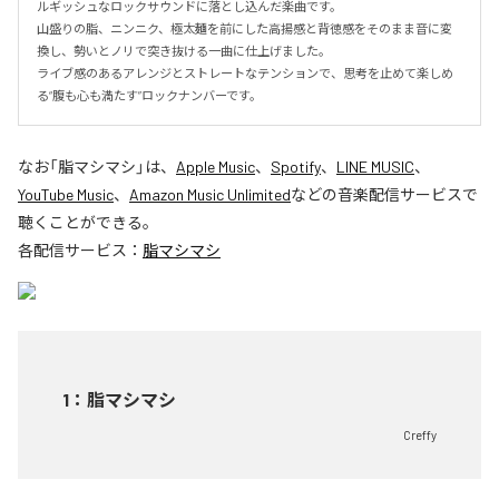
ルギッシュなロックサウンドに落とし込んだ楽曲です。

山盛りの脂、ニンニク、極太麺を前にした高揚感と背徳感をそのまま音に変
換し、勢いとノリで突き抜ける一曲に仕上げました。

ライブ感のあるアレンジとストレートなテンションで、思考を止めて楽しめ
る“腹も心も満たす”ロックナンバーです。
なお「
脂マシマシ
」は、
Apple Music
、
Spotify
、
LINE MUSIC
、
YouTube Music
、
Amazon Music Unlimited
などの音楽配信サービスで
聴くことができる。
各配信サービス：
脂マシマシ
1
：
脂マシマシ
Creffy