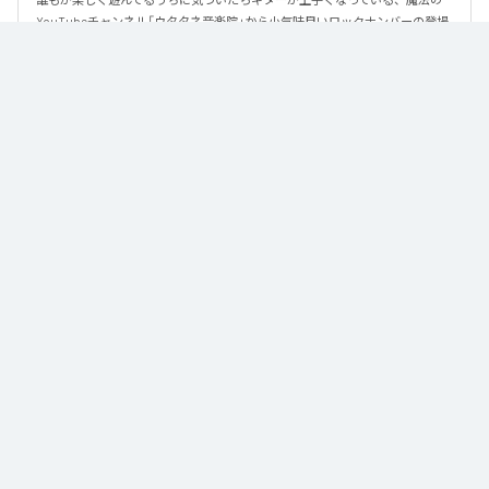
YouTubeチャンネル「ウタタネ音楽院」から小気味良いロックナンバーの登場
です。

この曲はメジャーコード・マイナーコードを覚えた人向けに、メジャーコー
ド・マイナーコードのみで作られています。

ロックの編曲学習用にも使える、シンプルな楽曲となっております。

譜面はウタタネ音楽院YouTubeまたは公式サイトからダウンロードできま
す。
なお「
New Emotion
」は、
Apple Music
、
Spotify
、
LINE MUSIC
、
YouTube Music
、
Amazon Music Unlimited
などの音楽配信サービスで
聴くことができる。
各配信サービス：
New Emotion