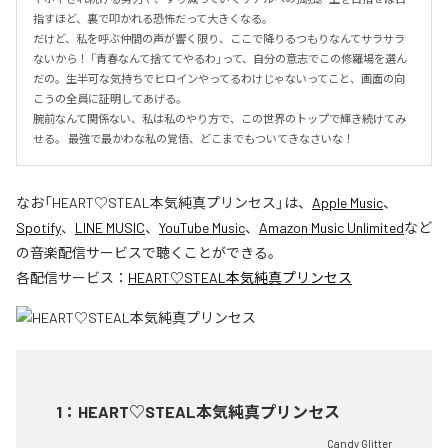
指すほど、裏で叩かれる恐怖だって大きくなる。

だけど、私を呼ぶ仲間の声が響く限り、ここで降りるつもりなんてサラサラ
ないから！ 「青春なんて捨ててやるわ」って、自分の意志でこの修羅場を選ん
だの。生半可な気持ちでヒロインやってるわけじゃないってこと、画面の向
こうの全員に証明してあげる。

腕前なんて関係ない、私は私のやり方で、この世界のトップで輝き続けてみ
せる。 最強で最かわな私の覚悟、どこまでもついてきなさいな！
なお「
HEART♡STEAL本気純真プリンセス
」は、
Apple Music
、
Spotify
、
LINE MUSIC
、
YouTube Music
、
Amazon Music Unlimited
など
の音楽配信サービスで聴くことができる。
各配信サービス：
HEART♡STEAL本気純真プリンセス
1
：
HEART♡STEAL本気純真プリンセス
Candy Glitter