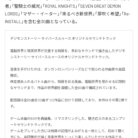
者」「聖騎士の威光」「ROYAL KNIGHTS」「SEVEN GREAT DEMON
LORDS」「マザー・イーター」「来るべき新世界」「芽吹く希望」「Re-
INSTALL」を含む全30曲となっている。
デジモンストーリー サイバースルゥース オリジナルサウンドトラック

電脳世界と現実世界が交差する物語を、多彩なサウンドで描き出したデジモ
ンストーリー サイバースルゥースのオリジナルサウンドトラック。

音楽を手がけたのは、ダンガンロンパシリーズなどで知られる作曲家の高田
雅史。

疾走感あふれるバトル曲から、物語を彩る楽曲、電脳世界を思わせる幻想的
なサウンドまで、作品の世界観を凝縮した全60曲で構成されています。

配信版は全60曲を30曲ずつ2作品に分けて収録しており、本作はその第2弾で
す。

ゲーム本編のBGMを再編集、リマスタリングした、聴き応えのあるコンプリ
ートサウンドトラックです。

ゲームをプレイした方には物語の記憶がよみがえる一枚として、初めて聴く
方にも、高田雅史が描く音楽世界をじっくり楽しんでいただける作品です。
