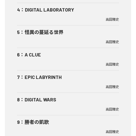
4
：
DIGITAL LABORATORY
高田雅史
5
：
怪異の蔓延る世界
高田雅史
6
：
A CLUE
高田雅史
7
：
EPIC LABYRINTH
高田雅史
8
：
DIGITAL WARS
高田雅史
9
：
勝者の凱歌
高田雅史