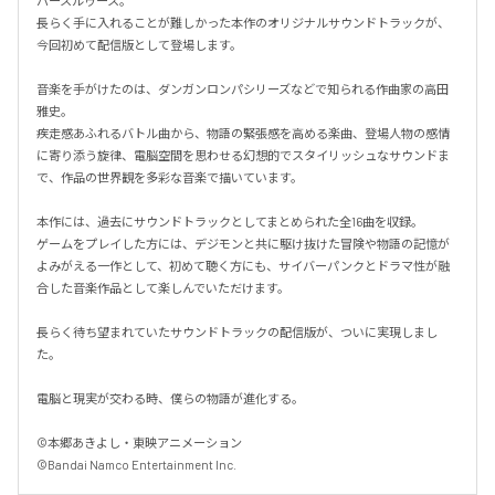
バースルゥース。

長らく手に入れることが難しかった本作のオリジナルサウンドトラックが、
今回初めて配信版として登場します。

音楽を手がけたのは、ダンガンロンパシリーズなどで知られる作曲家の高田
雅史。

疾走感あふれるバトル曲から、物語の緊張感を高める楽曲、登場人物の感情
に寄り添う旋律、電脳空間を思わせる幻想的でスタイリッシュなサウンドま
で、作品の世界観を多彩な音楽で描いています。

本作には、過去にサウンドトラックとしてまとめられた全16曲を収録。

ゲームをプレイした方には、デジモンと共に駆け抜けた冒険や物語の記憶が
よみがえる一作として、初めて聴く方にも、サイバーパンクとドラマ性が融
合した音楽作品として楽しんでいただけます。

長らく待ち望まれていたサウンドトラックの配信版が、ついに実現しまし
た。

電脳と現実が交わる時、僕らの物語が進化する。

©本郷あきよし・東映アニメーション

©Bandai Namco Entertainment Inc.