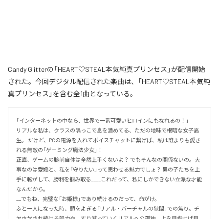
Candy Glitterの「HEART♡STEAL本気純真プリンセス」が配信開始
された。今回デジタル配信された楽曲は、「HEART♡STEAL本気純
真プリンセス」を含む全1曲となっている。
「インターネットの中なら、世界で一番可愛いヒロインにもなれるの！」

リアルな私は、クラスの隅っこで息を潜めてる、ただの地味で根暗な女子高
生。 だけど、PCの電源を入れてボイスチャットに繋げば、私は誰よりも愛さ
れる無敵の「ゲーミング魔法少女」！

正直、ゲームの腕前自体は全然上手くないよ？ でもそんなの関係ないの。大
事なのは愛嬌と、私を「守りたい」って思わせる魅力でしょ？ 男の子たちを上
手に転がして、勝利を掴み取る____これだって、私にしかできない立派な才能
なんだから。

__でもね、完璧な「お姫様」であり続けるのだって、命がけ。

ふと一人になった時、頭をよぎる「リアル・バーチャルの狭間」での焦り。チ
ヤホヤされ続ける努力や、すり減っていくリアルへの孤独。上を目指せば目