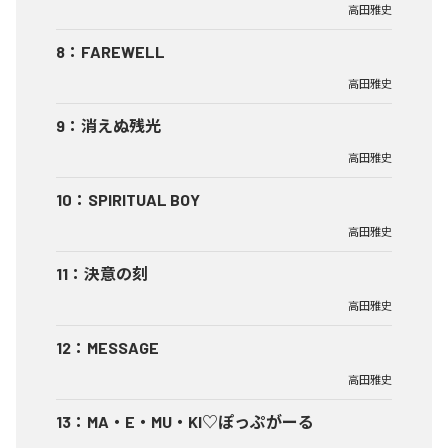
高田雅史
8
：
FAREWELL
高田雅史
9
：
消えぬ残光
高田雅史
10
：
SPIRITUAL BOY
高田雅史
11
：
決意の刻
高田雅史
12
：
MESSAGE
高田雅史
13
：
MA・E・MU・KI♡ぽっぷがーる