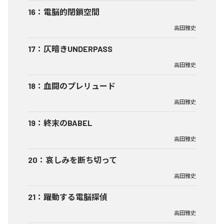
16
：
電脳的閉鎖空間
高田雅史
17
：
仄暗きUNDERPASS
高田雅史
18
：
血闘のプレリュード
高田雅史
19
：
終末のBABEL
高田雅史
20
：
哀しみを断ち切って
高田雅史
21
：
躍動する電脳探偵
高田雅史