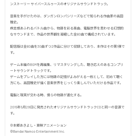
ンストーリー サイバースルゥースのオリジナルサウンドトラック。

音楽を手がけたのは、ダンガンロンパシリーズなどで知られる作曲家の高田
雅史。

疾走感あふれるバトル曲から、物語を彩る楽曲、電脳世界を思わせる幻想的
なサウンドまで、作品の世界観を凝縮した全60曲で構成されています。

配信版は全60曲を30曲ずつ2作品に分けて収録しており、本作はその第1弾で
す。

ゲーム本編のBGMを再編集、リマスタリングした、聴き応えのあるコンプリ
ートサウンドトラックです。

ゲームをプレイした方には物語の記憶がよみがえる一枚として、初めて聴く
方にも、高田雅史が描く音楽世界をじっくり楽しんでいただける作品です。

電脳と現実が交わる時、僕らの物語が進化する。

2015年5月29日に発売されたオリジナルサウンドトラックCDと同一の音源で
す。

©本郷あきよし・東映アニメーション

©Bandai Namco Entertainment Inc.