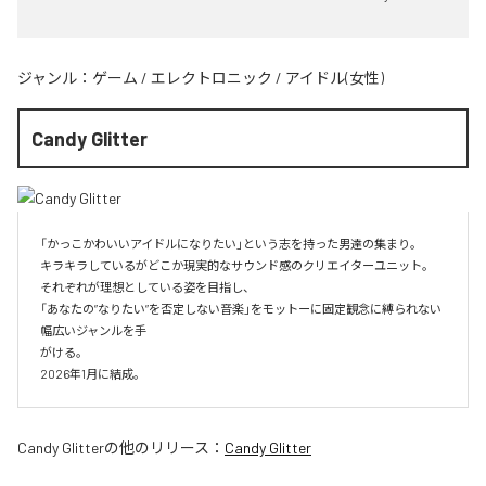
ジャンル：
ゲーム
/
エレクトロニック
/
アイドル(女性)
Candy Glitter
「かっこかわいいアイドルになりたい」という志を持った男達の集まり。

キラキラしているがどこか現実的なサウンド感のクリエイターユニット。

それぞれが理想としている姿を目指し、

「あなたの”なりたい”を否定しない音楽」をモットーに固定観念に縛られない
幅広いジャンルを手

がける。

2026年1月に結成。
Candy Glitter
の他のリリース：
Candy Glitter