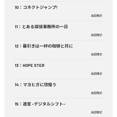
10
：
コネクトジャンプ!
高田雅史
11
：
とある探偵事務所の一日
高田雅史
12
：
幕引きは一杯の珈琲と共に
高田雅史
13
：
HOPE STER
高田雅史
14
：
マヨヒガに彷徨う
高田雅史
15
：
迷宮 -デジタルシフト-
高田雅史