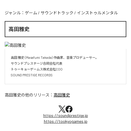
ジャンル：
ゲーム
/
サウンドトラック
/
インストゥルメンタル
高田雅史
高田 雅史（Masafumi Takada）作曲家、音楽プロデューサー。

サウンドプレステージ合同会社代表

トゥーキョーゲームス株式会社COO

SOUND PRESTIGE RECORDS
高田雅史
の他のリリース：
高田雅史
https://soundprestige.jp
https://tookyogames.jp