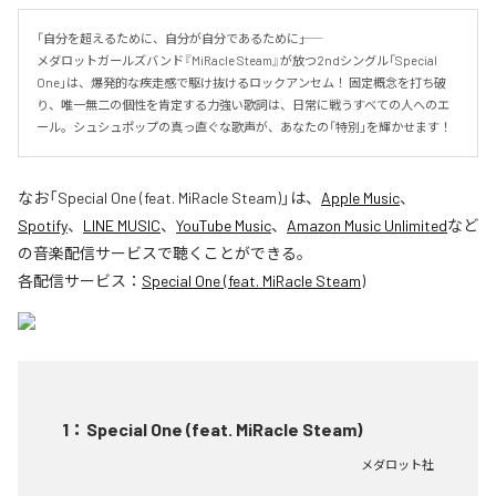
「自分を超えるために、自分が自分であるために――」 

メダロットガールズバンド『MiRacle Steam』が放つ2ndシングル「Special 
One」は、爆発的な疾走感で駆け抜けるロックアンセム！ 固定概念を打ち破
り、唯一無二の個性を肯定する力強い歌詞は、日常に戦うすべての人へのエ
ール。シュシュポップの真っ直ぐな歌声が、あなたの「特別」を輝かせます！
なお「
Special One (feat. MiRacle Steam)
」は、
Apple Music
、
Spotify
、
LINE MUSIC
、
YouTube Music
、
Amazon Music Unlimited
など
の音楽配信サービスで聴くことができる。
各配信サービス：
Special One (feat. MiRacle Steam)
1
：
Special One (feat. MiRacle Steam)
メダロット社