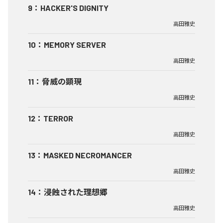
9
：
HACKER'S DIGNITY
高田雅史
10
：
MEMORY SERVER
高田雅史
11
：
脅威の顕現
高田雅史
12
：
TERROR
高田雅史
13
：
MASKED NECROMANCER
高田雅史
14
：
浸蝕された理想郷
高田雅史