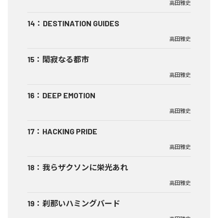
高田雅史
14
：
DESTINATION GUIDES
高田雅史
15
：
閑寂なる都市
高田雅史
16
：
DEEP EMOTION
高田雅史
17
：
HACKING PRIDE
高田雅史
18
：
我らザクソンに栄光あれ
高田雅史
19
：
刹那いハミングバード