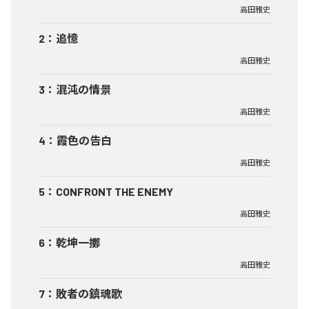
高田雅史
2
：
追憶
高田雅史
3
：
混沌の情景
高田雅史
4
：
霞色の告白
高田雅史
5
：
CONFRONT THE ENEMY
高田雅史
6
：
乾坤一擲
高田雅史
7
：
敗者の鎮魂歌