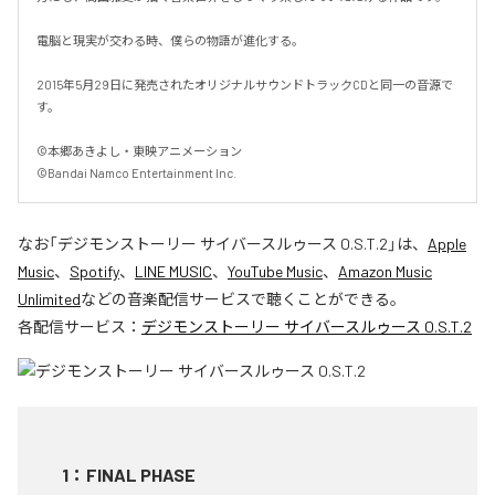
電脳と現実が交わる時、僕らの物語が進化する。

2015年5月29日に発売されたオリジナルサウンドトラックCDと同一の音源で
す。

©本郷あきよし・東映アニメーション

©Bandai Namco Entertainment Inc.
なお「
デジモンストーリー サイバースルゥース O.S.T.2
」は、
Apple
Music
、
Spotify
、
LINE MUSIC
、
YouTube Music
、
Amazon Music
Unlimited
などの音楽配信サービスで聴くことができる。
各配信サービス：
デジモンストーリー サイバースルゥース O.S.T.2
1
：
FINAL PHASE