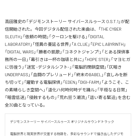
高田雅史の「デジモンストーリー サイバースルゥース O.S.T.1」が配
信開始された。今回デジタル配信された楽曲は、「THE CYBER
SLEUTH」「依頼の時間」「クーロンを駆ける」「DIGITAL
LABORATORY」「怪異の蔓延る世界」「A CLUE」「EPIC LABYRINTH」
「DIGITAL WARS」「勝者の凱歌」「コネクトジャンプ!」「とある探偵事
務所の一日」「幕引きは一杯の珈琲と共に」「HOPE STER」「マヨヒガ
に彷徨う」「迷宮 -デジタルシフト-」「電脳的閉鎖空間」「仄暗き
UNDERPASS」「血闘のプレリュード」「終末のBABEL」「哀しみを断
ち切って」「躍動する電脳探偵」「EDEN」「DIGI-FARM」「ようこそ、こ
の素晴らしき空間へ」「道化ハ何時何時デモ踊ル」「平穏なる日常」
「暗雲低迷」「侵蝕するもの」「荒れ狂う潮流」「這い寄る緊迫」を含む
全30曲となっている。
デジモンストーリー サイバースルゥース オリジナルサウンドトラック

電脳世界と現実世界が交差する物語を、多彩なサウンドで描き出したデジモ