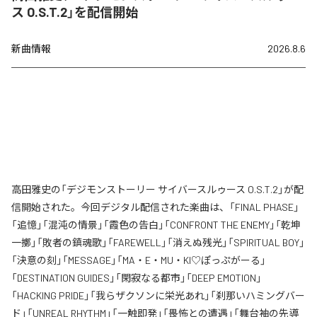
ス O.S.T.2」を配信開始
新曲情報
2026.8.6
高田雅史の「デジモンストーリー サイバースルゥース O.S.T.2」が配
信開始された。今回デジタル配信された楽曲は、「FINAL PHASE」
「追憶」「混沌の情景」「霞色の告白」「CONFRONT THE ENEMY」「乾坤
一擲」「敗者の鎮魂歌」「FAREWELL」「消えぬ残光」「SPIRITUAL BOY」
「決意の刻」「MESSAGE」「MA・E・MU・KI♡ぽっぷがーる」
「DESTINATION GUIDES」「閑寂なる都市」「DEEP EMOTION」
「HACKING PRIDE」「我らザクソンに栄光あれ」「刹那いハミングバー
ド」「UNREAL RHYTHM」「一触即発」「畏怖との遭遇」「舞台袖の先導