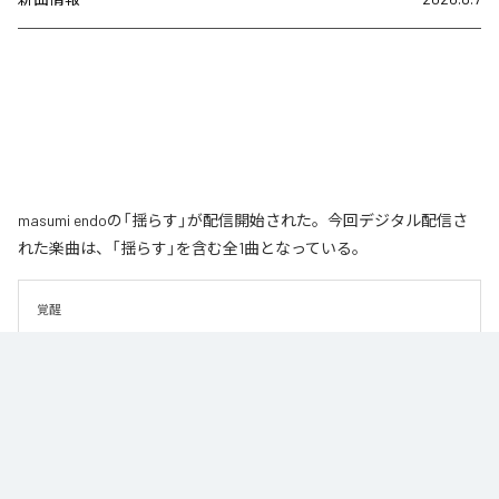
masumi endoの「揺らす」が配信開始された。今回デジタル配信さ
れた楽曲は、「揺らす」を含む全1曲となっている。
覚醒
なお「
揺らす
」は、
Apple Music
、
Spotify
、
LINE MUSIC
、
YouTube
Music
、
Amazon Music Unlimited
などの音楽配信サービスで聴くこと
ができる。
各配信サービス：
揺らす