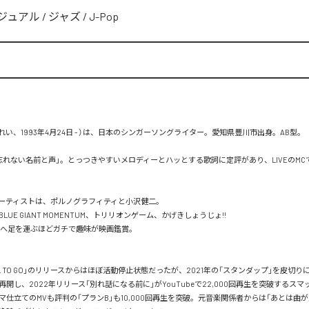
ジュアル
/
ジャズ
/
J-Pop
 れい、1993年4月24日 - ）は、日本のシンガーソングライター。愛知県豊川市出身。AB型。

忘れない名前と声」。とっつきやすいメロディーとハッとする歌詞に定評があり、LIVEのMC
ーティストは、ポルノグラフィティと小沢健二。

UE GIANT MOMENTUM、トリリオンゲーム、かげきしょうじょ!!

場へ足を運ぶほどガチで趣味が映画鑑賞。

OUL TO GO」のリリースからはほぼ活動停止状態だったが、2021年の「スタンダップ」を皮切
開し、2022年リリース「別れ話になる前に」がYouTubeで22,000回再生を突破するス
マ仕立てのMVも評判の「プランB」も10,000回再生を突破。元音楽関係者からは「あとは曲