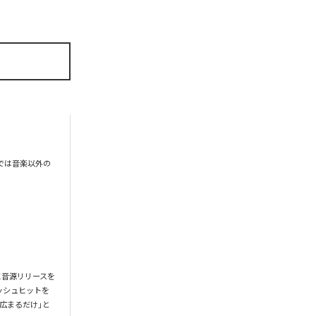
では音楽以外の
りに音源リリースを
マッシュヒットを
が広まるだけ」と