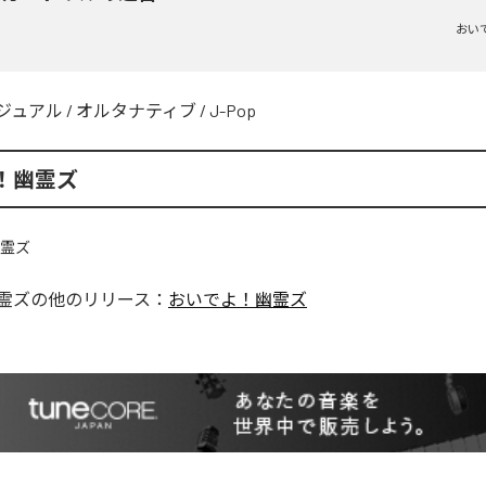
おい
ジュアル
/
オルタナティブ
/
J-Pop
！幽霊ズ
霊ズ
の他のリリース：
おいでよ！幽霊ズ