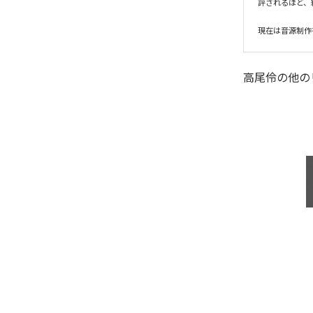
評されるほど、
現在は音源制作を
高尾伶
の他の