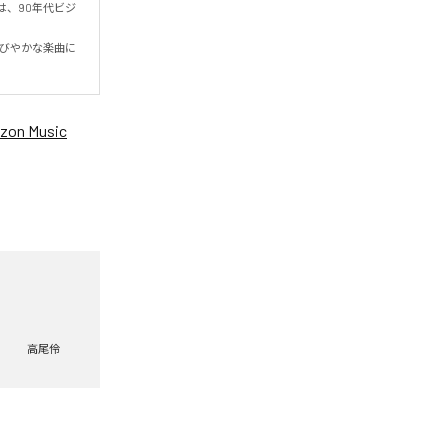
は、90年代ビジ
煌びやかな楽曲に
zon Music
高尾伶