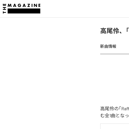
高尾伶、「R
新曲情報
高尾伶の「Raf
む全1曲とな