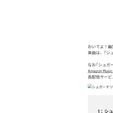
おいでよ！幽
楽曲は、「シ
なお「
シュガ
Amazon Music 
各配信サービ
1
：
シ