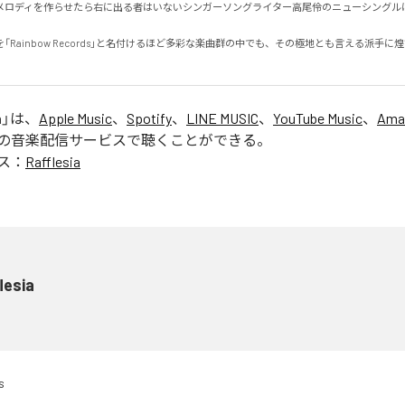
メロディを作らせたら右に出る者はいないシンガーソングライター高尾伶のニューシングル
「Rainbow Records」と名付けるほど多彩な楽曲群の中でも、その極地とも言える派手に
a
」は、
Apple Music
、
Spotify
、
LINE MUSIC
、
YouTube Music
、
Ama
の音楽配信サービスで聴くことができる。
ス：
Rafflesia
lesia
s