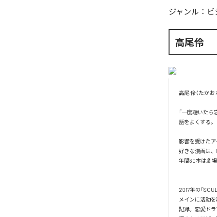
ジャンル：
ビ
高尾伶
高尾 伶（たかお
「一度聴いたら
話をよくする。

影響を受けたア
好きな漫画は、BL
年間30本は劇
2017年の「S
メインに活動を再
記録。恋愛ドラ