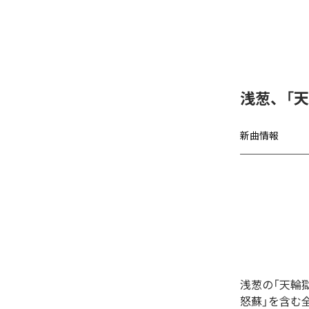
浅葱、「
新曲情報
浅葱の「天輪
怒蘇」を含む