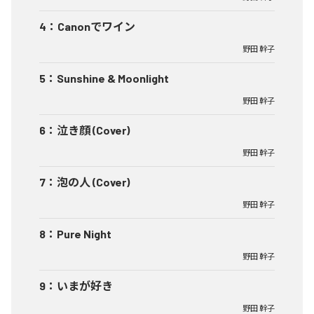
4
：
Canonでワイン
野田 幹子
5
：
Sunshine & Moonlight
野田 幹子
6
：
泣き顔 (Cover)
野田 幹子
7
：
泡の人 (Cover)
野田 幹子
8
：
Pure Night
野田 幹子
9
：
いまが好き
野田 幹子