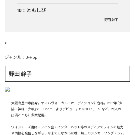
10
：
ともしび
野田 幹子
π
ジャンル：
J-Pop
野田 幹子
大阪府豊中市出身。ヤマハヴォーカル・オーディションに合格。1987年「太
陽・神様・少年」でCBSソニーよりデビュー。MINOLTA、JALなど、本人の
出演とともに多数起用。

ワインチーズ講師・ワイン会・インターネット等のメディアでワインの魅力
や情報を発信しながら、今までになかった唯一無二のシンガーソング・ソム