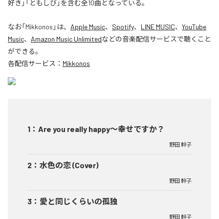
好き」「ともしび」を含む全10曲となっている。
なお「
Mikkonos
」は、
Apple Music
、
Spotify
、
LINE MUSIC
、
YouTube
Music
、
Amazon Music Unlimited
などの音楽配信サービスで聴くこと
ができる。
各配信サービス：
Mikkonos
1
：
Are you really happy～幸せですか？
野田 幹子
2
：
水色の恋 (Cover)
野田 幹子
3
：
愛と同じくらいの孤独
野田 幹子