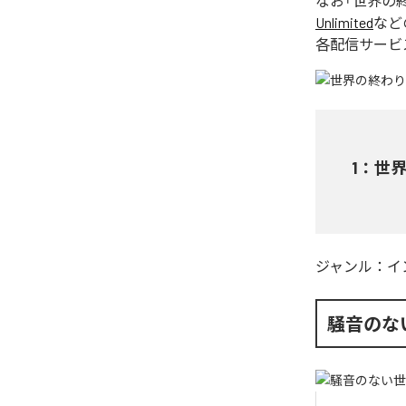
なお「
世界の
Unlimited
など
各配信サービ
1
：
世
ジャンル：
イ
騒音のな