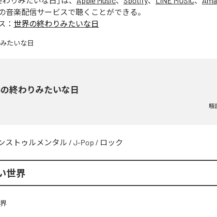
終わりみたいな日
」は、
Apple Music
、
Spotify
、
LINE MUSIC
、
Ama
の音楽配信サービスで聴くことができる。
ス：
世界の終わりみたいな日
界の終わりみたいな日
騒
ンストゥルメンタル
/
J-Pop
/
ロック
い世界