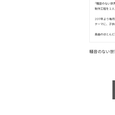
「騒音のない世
制作工程を１人
2017年より
テーマに、子供
楽曲のほとんど
騒音のない世