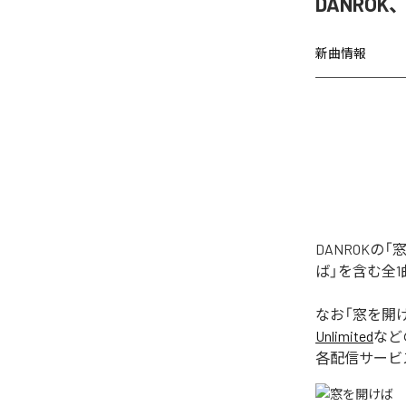
DANRO
新曲情報
DANROK
ば」を含む全
なお「
窓を開
Unlimited
など
各配信サービ