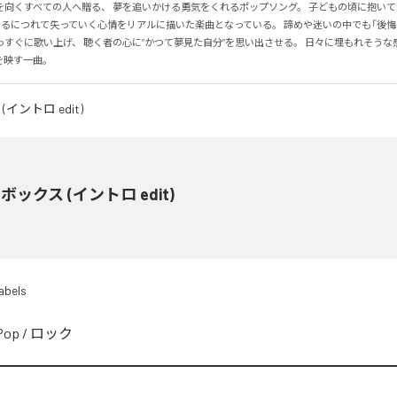
向くすべての人へ贈る、 夢を追いかける勇気をくれるポップソング。 子どもの頃に抱いてい
になるにつれて失っていく心情をリアルに描いた楽曲となっている。 諦めや迷いの中でも「後
っすぐに歌い上げ、 聴く者の心に“かつて夢見た自分”を思い出させる。 日々に埋もれそうな
を映す一曲。
ボックス (イントロ edit)
abels
Pop
/
ロック