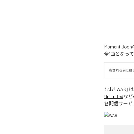
Moment 
全1曲となっ
殺される前に殺
なお「
WAR
」
Unlimited
など
各配信サービ