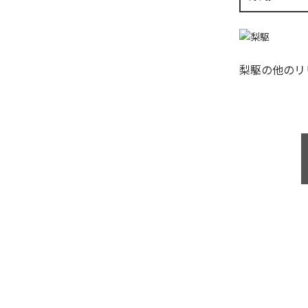
梨駆
の他のリ