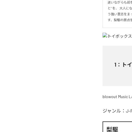
迷いながらも前を
と” を、 大人
う強い意志をま
す、梨駆の原点
1
：
トイ
blowout Music L
ジャンル：
J-
梨駆