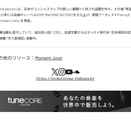
port & Garçon』は、日本のコンシャスラップの新しい幕開けと称され話題を呼だ。その後「
23年には自身のレーベルHOPE MACHINE FACTORYを立ち上げ、新鋭アーティストFison
4 Human Links』を発表。

筆活動も並行していて、自伝的小説『三代』、岩波文庫からはエッセイ単行本『日本移民日記
新連載『外人放浪記』連載中。
の他のリリース：
Moment Joon
https://inceptiongur.thebase.in/