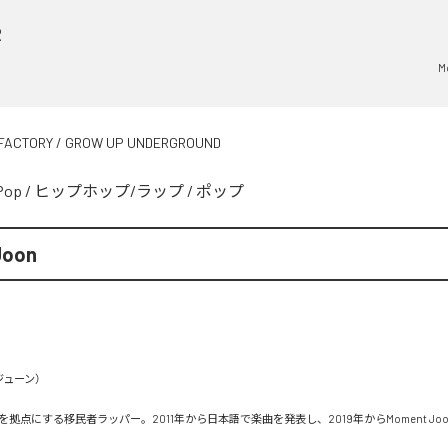
R
M
FACTORY / GROW UP UNDERGROUND
Pop
/
ヒップホップ/ラップ
/
ポップ
Joon
ューン）

拠点にする移民者ラッパー。2011年から日本語で楽曲を発表し、2019年からMoment Jo