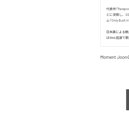
代表作『Pass
とに没頭し、20
ム『Only Built 
日本語による執
はWeb岩波で
Moment Joon