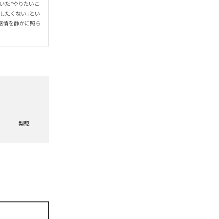
た “やりたいこ
悔したくない」とい
感情を静かに照ら
梨駆