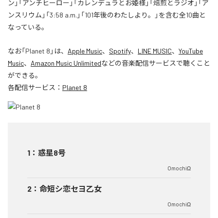
ン」「アンチヒーロー」「カレンデュラとお姫様」「焙煎とラジオ」「ア
ンスリウム」「3:58 a.m.」「101年後のわたしより。」を含む全10曲と
なっている。
なお「
Planet 8
」は、
Apple Music
、
Spotify
、
LINE MUSIC
、
YouTube
Music
、
Amazon Music Unlimited
などの音楽配信サービスで聴くこと
ができる。
各配信サービス：
Planet 8
1
：
惑星8号
OmochiΩ
2
：
命短シ恋セヨ乙女
OmochiΩ