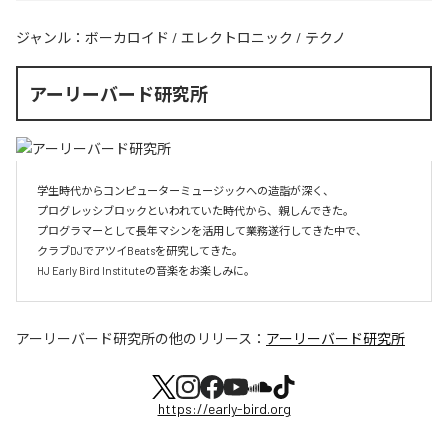
ジャンル：
ボーカロイド
/
エレクトロニック
/
テクノ
アーリーバード研究所
学生時代からコンピューターミュージックへの造詣が深く、

プログレッシブロックといわれていた時代から、親しんできた。

プログラマーとして長年マシンを活用して業務遂行してきた中で、

クラブDJでアツイBeatsを研究してきた。

HJ Early Bird Instituteの音楽をお楽しみに。
アーリーバード研究所
の他のリリース：
アーリーバード研究所
https://early-bird.org