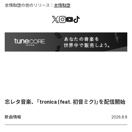
怠惰駄堕
の他のリリース：
怠惰駄堕
忘レタ音楽、「tronica (feat. 初音ミク)」を配信開始
新曲情報
2026.8.8