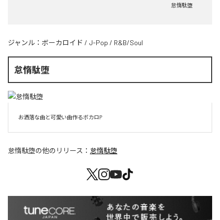
怠惰駄堕
ジャンル：
ボーカロイド
/
J-Pop
/
R&B/Soul
怠惰駄堕
お洒落な曲と可愛い曲作るボカロP
怠惰駄堕
の他のリリース：
怠惰駄堕