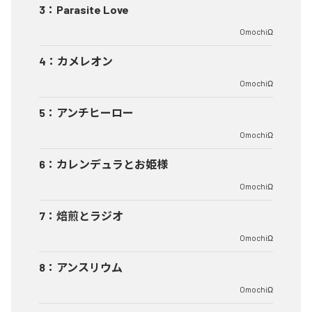
3
：
Parasite Love
OmochiΩ
4
：
カメレオン
OmochiΩ
5
：
アンチヒーロー
OmochiΩ
6
：
カレンデュラとお姫様
OmochiΩ
7
：
焙煎とラジオ
OmochiΩ
8
：
アンスリウム
OmochiΩ