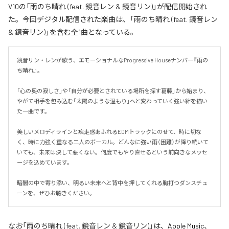
V10の「雨のち晴れ (feat. 鏡音レン & 鏡音リン)」が配信開始され
た。今回デジタル配信された楽曲は、「雨のち晴れ (feat. 鏡音レン
& 鏡音リン)」を含む全1曲となっている。
鏡音リン・レンが歌う、エモーショナルなProgressive Houseナンバー『雨の
ち晴れ』。

「心の奥の寂しさ」や「自分が必要とされている場所を探す葛藤」から始まり、
やがて相手を包み込む「太陽のような温もり」へと変わっていく強い絆を描い
た一曲です。

美しいメロディラインと疾走感あふれるEDMトラックにのせて、時に切な
く、時に力強く重なる二人のボーカル。どんなに強い雨（困難）が降り続いて
いても、未来は決して悪くない。何度でもやり直せるという前向きなメッセ
ージを込めています。

暗闇の中で寄り添い、明るい未来へと背中を押してくれる胸打つダンスチュ
ーンを、ぜひお聴きください。
なお「
雨のち晴れ (feat. 鏡音レン & 鏡音リン)
」は、
Apple Music
、