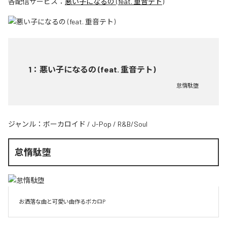
各配信サービス：
悪い子になるの (feat. 重音テト)
1
：
悪い子になるの (feat. 重音テト)
怠惰駄堕
ジャンル：
ボーカロイド
/
J-Pop
/
R&B/Soul
怠惰駄堕
お洒落な曲と可愛い曲作るボカロP