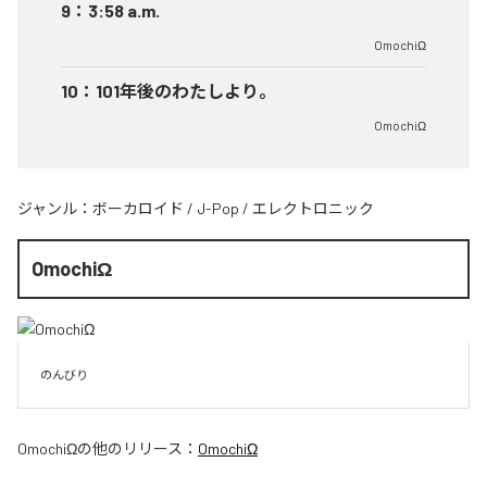
9
：
3:58 a.m.
OmochiΩ
10
：
101年後のわたしより。
OmochiΩ
ジャンル：
ボーカロイド
/
J-Pop
/
エレクトロニック
OmochiΩ
のんびり
OmochiΩ
の他のリリース：
OmochiΩ