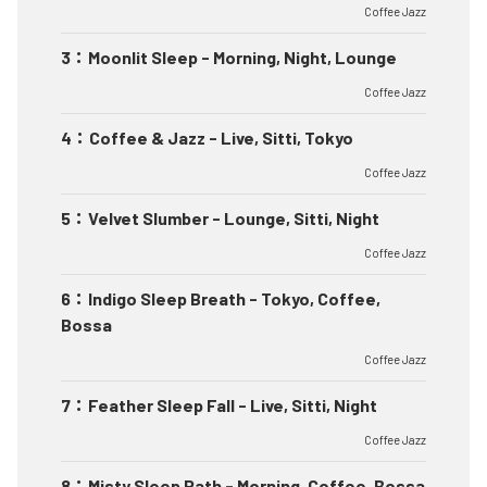
Coffee Jazz
3
：
Moonlit Sleep - Morning, Night, Lounge
Coffee Jazz
4
：
Coffee & Jazz - Live, Sitti, Tokyo
Coffee Jazz
5
：
Velvet Slumber - Lounge, Sitti, Night
Coffee Jazz
6
：
Indigo Sleep Breath - Tokyo, Coffee,
Bossa
Coffee Jazz
7
：
Feather Sleep Fall - Live, Sitti, Night
Coffee Jazz
8
：
Misty Sleep Path - Morning, Coffee, Bossa