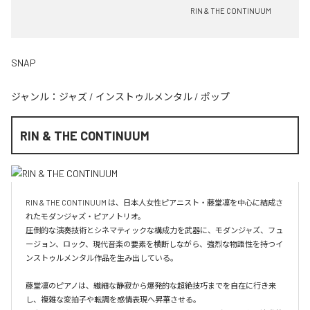
RIN & THE CONTINUUM
SNAP
ジャンル：
ジャズ
/
インストゥルメンタル
/
ポップ
RIN & THE CONTINUUM
RIN & THE CONTINUUM は、日本人女性ピアニスト・藤堂凛を中心に結成さ
れたモダンジャズ・ピアノトリオ。

圧倒的な演奏技術とシネマティックな構成力を武器に、モダンジャズ、フュ
ージョン、ロック、現代音楽の要素を横断しながら、強烈な物語性を持つイ
ンストゥルメンタル作品を生み出している。

藤堂凛のピアノは、繊細な静寂から爆発的な超絶技巧までを自在に行き来
し、複雑な変拍子や転調を感情表現へ昇華させる。
