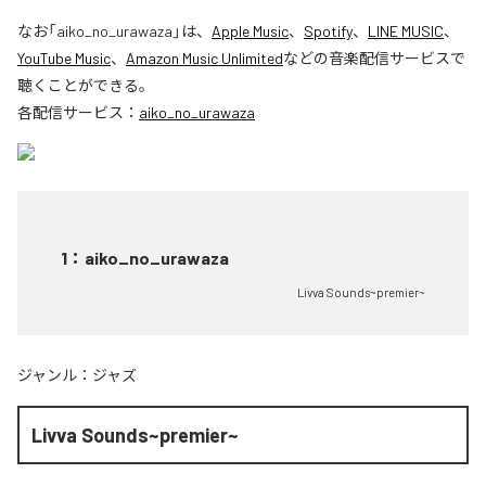
なお「
aiko_no_urawaza
」は、
Apple Music
、
Spotify
、
LINE MUSIC
、
YouTube Music
、
Amazon Music Unlimited
などの音楽配信サービスで
聴くことができる。
各配信サービス：
aiko_no_urawaza
1
：
aiko_no_urawaza
Livva Sounds~premier~
ジャンル：
ジャズ
Livva Sounds~premier~