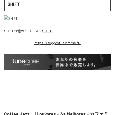
SHIFT
SHIFT
の他のリリース：
SHIFT
https://suggest-it.info/shift/
Coffee Jazz、「Louvores - As Melhores - カフェミ