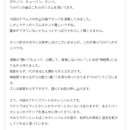
ボサノバ、キューバン、サンバ。

「SHIFT」の曲はこれらのリズムを頂いてます。

今回はドラムスの井上の曲でサンバを演奏してみました。

しかしラテンのリズムはホント難しいですね。

基本ができていないとちょっとやっぱりそれらしく聴こえません。

サンバ好きの方々に大変申し分けございませんが、これが僕ら「SHIFT」のサ
ンバです。

演奏は「聴いてもらって、公開して、後悔しないかい？」とほぼ「神経質」にな
りながら作りました。

相変わらず、PCがあるにも関わらず人力入力です。

神経質でありながら大胆さ（雑？）を併せ持っております「SHIFT」でございま
す。

ズレは相変わらずですので、謹んでお詫び申し上げます。

さて、今回のアドリブパートはティンバルスです。

アドリブはピアノとかシンセサイザーとかいろいろありますが、あえてパー
カションのアドリブを真ん中に持ってきています。

やはりラテンといえばこのティンバルスの音が、気持ちの熱気と湿気を乾か
してくれると思っています。