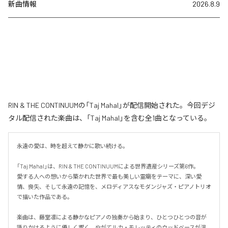
新曲情報
2026.8.9
RIN & THE CONTINUUMの「Taj Mahal」が配信開始された。今回デジ
タル配信された楽曲は、「Taj Mahal」を含む全1曲となっている。
永遠の愛は、時を超えて静かに歌い続ける。

「Taj Mahal」は、RIN & THE CONTINUUMによる世界遺産シリーズ第6作。

愛する人への想いから築かれた世界で最も美しい霊廟をテーマに、深い愛
情、喪失、そして永遠の記憶を、メロディアスなモダンジャズ・ピアノトリオ
で描いた作品である。

楽曲は、藤堂凛による静かなピアノの独奏から始まり、ひとつひとつの音が
語りかけるように優しく響く。やがてルカ・モレッティのウッドベースが温