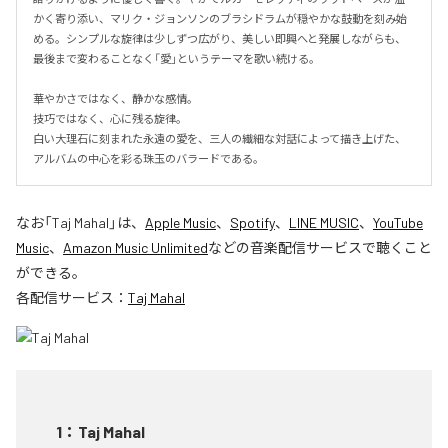
かく寄り添い、マリク・ジョンソンのブラシドラムが穏やかな鼓動を刻み始
める。シンプルな旋律は少しずつ広がり、美しい即興へと発展しながらも、
最後まで変わることなく「愛」というテーマを歌い続ける。

華やかさではなく、静かな感情。

技巧ではなく、心に残る旋律。

白い大理石に刻まれた永遠の愛を、三人の繊細な対話によって描き上げた、
アルバムの中心を彩る珠玉のバラードである。
なお「
Taj Mahal
」は、
Apple Music
、
Spotify
、
LINE MUSIC
、
YouTube
Music
、
Amazon Music Unlimited
などの音楽配信サービスで聴くこと
ができる。
各配信サービス：
Taj Mahal
1
：
Taj Mahal