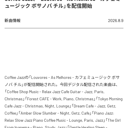
ュージック ボサノバ チル」を配信開始
新曲情報
2026.8.9
Coffee Jazzの「Louvores - As Melhores - カフェミュージック ボサ
ノバ チル」が配信開始された。今回デジタル配信された楽曲は、
「Coffee Shop Music - Relax Jazz Cafe Guitar - Jazz, Paris,
Christmas」「Forest CAFE - Work, Piano, Christmas」「Tokyo Morning
Cafe Jazz - Christmas, Night, Lounge」「Dream Cafe - Jazz, Getz,
Coffee」「Amber Glow Slumber - Night, Getz, Cafe」「Piano Jazz:
Relax Slow Jazz Piano Coffee Music - Lounge, Paris, Jazz」「The Girl
From Ipanema - Piano, Study, Jazz」「Gentle Healing Sleep -