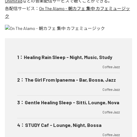
Unlimited
などの音楽配信サービスで聴くことができる。
各配信サービス：
On The Alamo - 朝カフェ 集中 カフェミュージッ
ク
1
：
Healing Rain Sleep - Night, Music, Study
Coffee Jazz
2
：
The Girl From Ipanema - Bar, Bossa, Jazz
Coffee Jazz
3
：
Gentle Healing Sleep - Sitti, Lounge, Nova
Coffee Jazz
4
：
STUDY Caf - Lounge, Night, Bossa
Coffee Jazz