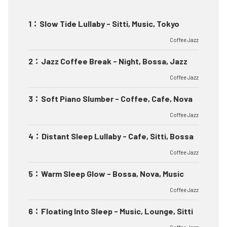
1
：
Slow Tide Lullaby - Sitti, Music, Tokyo
Coffee Jazz
2
：
Jazz Coffee Break - Night, Bossa, Jazz
Coffee Jazz
3
：
Soft Piano Slumber - Coffee, Cafe, Nova
Coffee Jazz
4
：
Distant Sleep Lullaby - Cafe, Sitti, Bossa
Coffee Jazz
5
：
Warm Sleep Glow - Bossa, Nova, Music
Coffee Jazz
6
：
Floating Into Sleep - Music, Lounge, Sitti