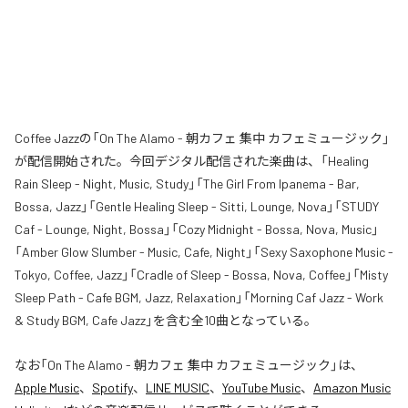
Coffee Jazzの「On The Alamo - 朝カフェ 集中 カフェミュージック」
が配信開始された。今回デジタル配信された楽曲は、「Healing
Rain Sleep - Night, Music, Study」「The Girl From Ipanema - Bar,
Bossa, Jazz」「Gentle Healing Sleep - Sitti, Lounge, Nova」「STUDY
Caf - Lounge, Night, Bossa」「Cozy Midnight - Bossa, Nova, Music」
「Amber Glow Slumber - Music, Cafe, Night」「Sexy Saxophone Music -
Tokyo, Coffee, Jazz」「Cradle of Sleep - Bossa, Nova, Coffee」「Misty
Sleep Path - Cafe BGM, Jazz, Relaxation」「Morning Caf Jazz - Work
& Study BGM, Cafe Jazz」を含む全10曲となっている。
なお「
On The Alamo - 朝カフェ 集中 カフェミュージック
」は、
Apple Music
、
Spotify
、
LINE MUSIC
、
YouTube Music
、
Amazon Music