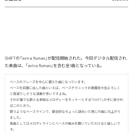
SHIFTの「extra fluman」が配信開始された。今回デジタル配信され
た楽曲は、「extra fluman」を含む全1曲となっている。
ベースのフレーズを中心に据えた曲になっています。

ベースを前面に出した曲といえば、ベーステクニックお披露目大会よろしく
と肩凝りしそうな演奏が多いですよね。

それが誰でも歌える単純なメロディーをモットーとする「SHIFT」の手に掛かれ
ばこのとおり。

歌うようなベースラインで、都会的なちょっと謎めいた感じの曲に仕上がり
ました。

楽曲としてはメロディラインとベースの絡みを聴いていただけると嬉しいで
す。
