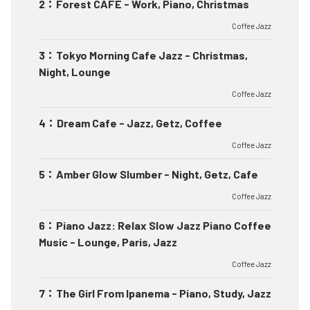
2
：
Forest CAFE - Work, Piano, Christmas
Coffee Jazz
3
：
Tokyo Morning Cafe Jazz - Christmas,
Night, Lounge
Coffee Jazz
4
：
Dream Cafe - Jazz, Getz, Coffee
Coffee Jazz
5
：
Amber Glow Slumber - Night, Getz, Cafe
Coffee Jazz
6
：
Piano Jazz: Relax Slow Jazz Piano Coffee
Music - Lounge, Paris, Jazz
Coffee Jazz
7
：
The Girl From Ipanema - Piano, Study, Jazz