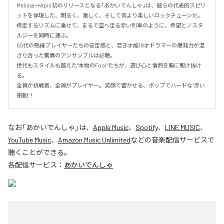
Melissa→Apis 初のリリースとなる「あかいでんしゃ」は、彼らの代表的スピリ
ットを体現した、明るく、激しく、そして何より楽しいロックチューンだ。

疾走するリズムに乗せて、まるで空へ走る赤い列車のように、希望とノスタ
ルジーを同時に運ぶ。

50代の熟練プレイヤーたちの安定感と、若き才能19才ドラマーの爆発力が混
ざり合った驚異のアンサンブルは必聴。

世代もスタイルも越えた“本物のFool”たちが、遊び心と情熱を胸に駆け抜け
る。

全員が挑戦者、全員がプレイヤー。笑顔で響かせる、ポップでハードな“赤い
衝動”！
なお「
あかいでんしゃ
」は、
Apple Music
、
Spotify
、
LINE MUSIC
、
YouTube Music
、
Amazon Music Unlimited
などの音楽配信サービスで
聴くことができる。
各配信サービス：
あかいでんしゃ