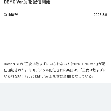
DEMO Ver.)」を配信開始
新曲情報
2026.8.9
DaVinci STの「王女は飲まずにいられない！ (2026 DEMO Ver.)」が配
信開始された。今回デジタル配信された楽曲は、「王女は飲まずに
いられない！ (2026 DEMO Ver.)」を含む全1曲となっている。
なお「
王女は飲まずにいられない！ (2026 DEMO Ver.)
」は、
Apple
Music
、
Spotify
、
LINE MUSIC
、
YouTube Music
、
Amazon Music
Unlimited
などの音楽配信サービスで聴くことができる。
各配信サービス：
王女は飲まずにいられない！ (2026 DEMO Ver.)