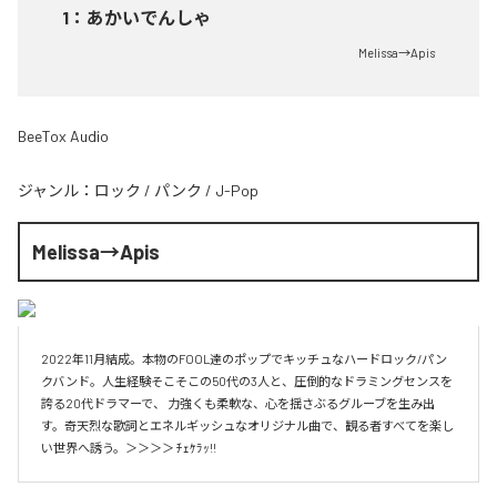
1
：
あかいでんしゃ
Melissa→Apis
BeeTox Audio
ジャンル：
ロック
/
パンク
/
J-Pop
Melissa→Apis
2022年11月結成。本物のFOOL達のポップでキッチュなハードロック/パン
クバンド。人生経験そこそこの50代の3人と、圧倒的なドラミングセンスを
誇る20代ドラマーで、 力強くも柔軟な、心を揺さぶるグルーブを生み出
す。奇天烈な歌詞とエネルギッシュなオリジナル曲で、観る者すべてを楽し
い世界へ誘う。＞＞＞＞ ﾁｪｹﾗｯ!!