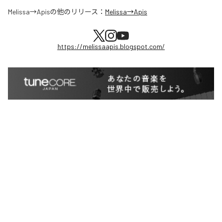
Melissa→Apis
の他のリリース：
Melissa→Apis
https://melissaapis.blogspot.com/