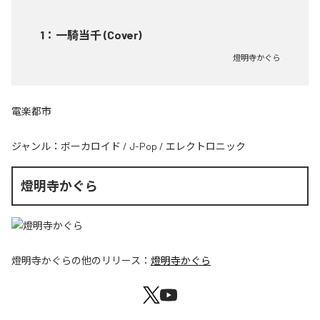
1
：
一騎当千 (Cover)
燈明寺かぐら
電楽都市
ジャンル：
ボーカロイド
/
J-Pop
/
エレクトロニック
燈明寺かぐら
燈明寺かぐら
の他のリリース：
燈明寺かぐら