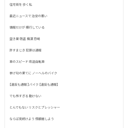
住宅街を 歩く私

最近ニュースで 治安の悪い

情報だけが 横行している

空き巣 窃盗  痴漢 恐喝

許すまじき 犯罪は通報

車のスピード 改造自転車

挙げ句の果てに ノーヘルのバイク

【違反も通報 】バイク 【違反も通報】

でも怖すぎる 動けない 

とんでもない リスクとプレッシャー

ならば見続けよう 傍観者しよう
