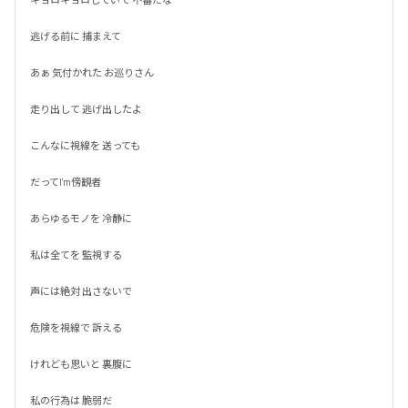
逃げる前に 捕まえて

あぁ 気付かれた お巡りさん

走り出して 逃げ出したよ

こんなに視線を 送っても

だってI'm傍観者

あらゆるモノを 冷静に

私は全てを 監視する

声には絶対 出さないで

危険を視線で 訴える

けれども思いと 裏腹に

私の行為は 脆弱だ
