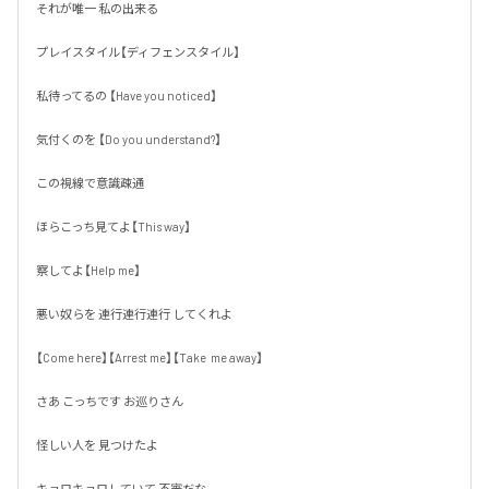
それが唯一 私の出来る 

プレイスタイル【ディフェンスタイル】

私待ってるの 【Have you noticed】

気付くのを 【Do you understand?】

この視線で意識疎通

ほらこっち見てよ【This way】

察してよ【Help me】

悪い奴らを 連行連行連行 してくれよ

【Come here】【Arrest me】【Take  me away】

さあ こっちです お巡りさん

怪しい人を 見つけたよ

キョロキョロしていて 不審だな
