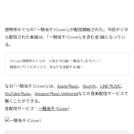
燈明寺かぐらの「一騎当千 (Cover)」が配信開始された。今回デジタ
ル配信された楽曲は、「一騎当千 (Cover)」を含む全1曲となってい
る。
VSinger燈明寺かぐらが、人気ボカロ曲「一騎当千」をカバー！

魅惑のパワフルボイスで、あなたを支配する1曲！
なお「
一騎当千 (Cover)
」は、
Apple Music
、
Spotify
、
LINE MUSIC
、
YouTube Music
、
Amazon Music Unlimited
などの音楽配信サービスで
聴くことができる。
各配信サービス：
一騎当千 (Cover)