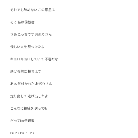
それでも辞めない この意思は

そぅ 私は傍観者

さあ こっちです お巡りさん

怪しい人を 見つけたよ

キョロキョロしていて 不審だな

逃げる前に 捕まえて

あぁ 気付かれた お巡りさん

走り出して 逃げ出したよ

こんなに視線を 送っても

だってI'm傍観者

Pu Pu  Pu Pu  Pu Pu
