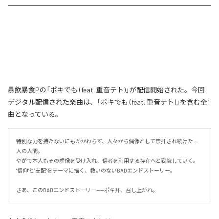
暴飲暴食Pの「ポキでも (feat. 重音テト)」が配信開始された。今回
デジタル配信された楽曲は、「ポキでも (feat. 重音テト)」を含む全1
曲となっている。
特別な力を持たないにもかかわらず、人々から偶像として崇拝され続けた一
人の人間。

やがて本人もその虚像を受け入れ、信者を利用する存在へと変貌していく。

"信仰"と"支配"をテーマに描く、救いのないBADエンドストーリー。

さあ、このBADエンドストーリー——ポキ丼、召し上がれ。