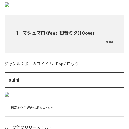
1
：
マシュマロ (feat. 初音ミク) [Cover]
suini
ジャンル：
ボーカロイド
/
J-Pop
/
ロック
suini
初音ミクが好きなボカロPです
suini
の他のリリース：
suini