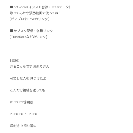
■ off vocal（インスト音源・ stemデータ）

歌ってみたや演奏動画で使ってね！

[ピアプロやDriveのリンク]

■ サブスク配信・各種リンク

[TuneCoreなどのリンク]

--------------------------------------------------

【歌詞】

さぁこっちです お巡りさん

可笑しな人を 見つけたよ

こんだけ視線を送っても

だってI'm傍観者

Pu Pu  Pu Pu  Pu Pu

帰宅途中 帰り道の
