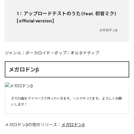
1
：
アップロードテストのうた (feat. 初音ミク)
[official version]
メガロドンβ
ジャンル：
ボーカロイド
/
ポップ
/
オルタナティブ
メガロドンβ
ボカロ曲をマイペースで作っていきます。一人でやってます。 よろしくお願
いします！ 
メガロドンβ
の他のリリース：
メガロドンβ