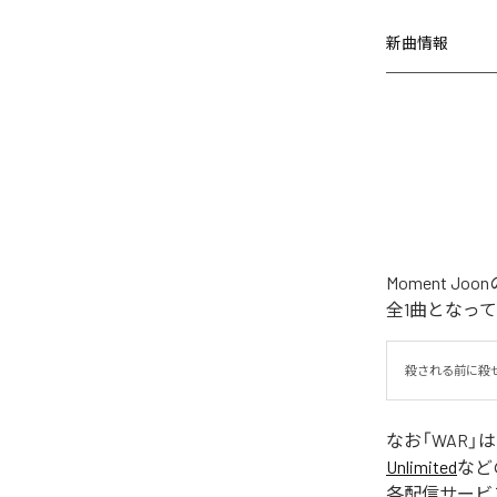
新曲情報
Moment 
全1曲となっ
殺される前に殺
なお「
WAR
」
Unlimited
など
各配信サービ