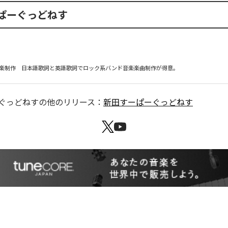
ぱーぐっどねす
楽制作　日本語歌詞と英語歌詞でロック系バンド音楽楽曲制作が得意。
ぐっどねす
の他のリリース：
新田すーぱーぐっどねす