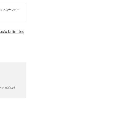
チックなナンバー
sic Unlimited
ーぐっどねす