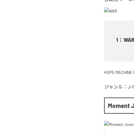
1
：
WA
HOPE MACHINE 
ジャンル：
J-
Moment 