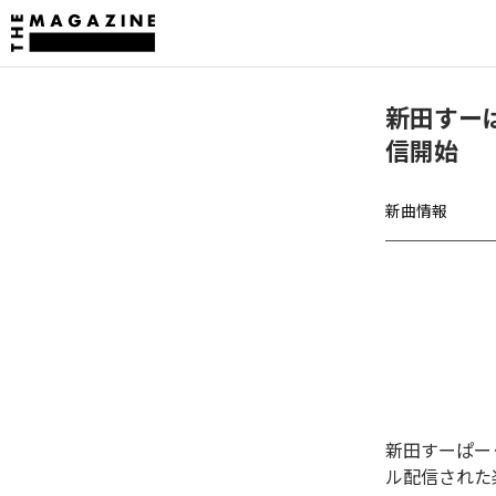
新田すーぱ
信開始
新曲情報
新田すーぱーぐ
ル配信された楽