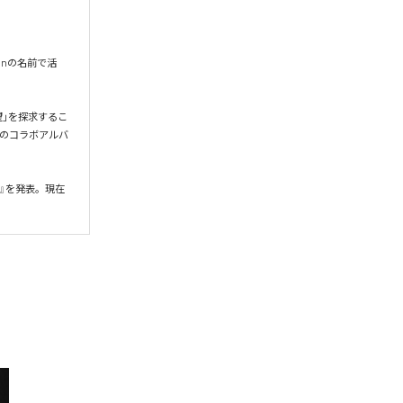
onの名前で活
希望」を探求するこ
gとのコラボアルバ
』を発表。現在