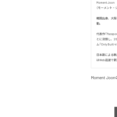
Moment Joon

（モーメント・ジ
韓国出身、大阪を
動。

代表作『Pass
とに没頭し、20
ム『Only Built 
日本語による執
はWeb岩波で
Moment Joon