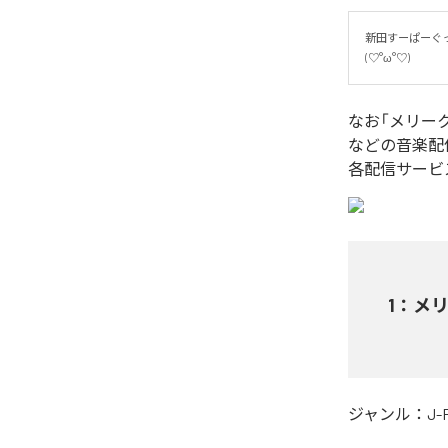
新田すーぱーぐ
(♡°ω°♡)
なお「
メリークリス
などの音楽配
各配信サービ
1
：
メリー
ジャンル：
J-