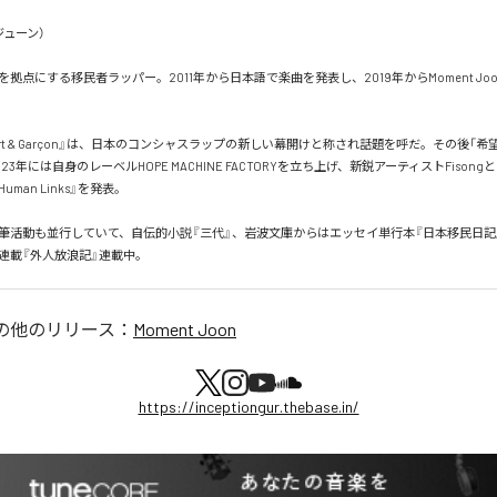
ューン）

拠点にする移民者ラッパー。2011年から日本語で楽曲を発表し、2019年からMoment Jo
port & Garçon』は、日本のコンシャスラップの新しい幕開けと称され話題を呼だ。その後「
23年には自身のレーベルHOPE MACHINE FACTORYを立ち上げ、新鋭アーティストFison
4 Human Links』を発表。

筆活動も並行していて、自伝的小説『三代』、岩波文庫からはエッセイ単行本『日本移民日記
新連載『外人放浪記』連載中。
の他のリリース：
Moment Joon
https://inceptiongur.thebase.in/