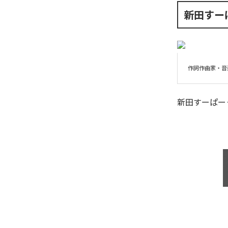
新田すー
作詞作曲家・音
新田すーぱー