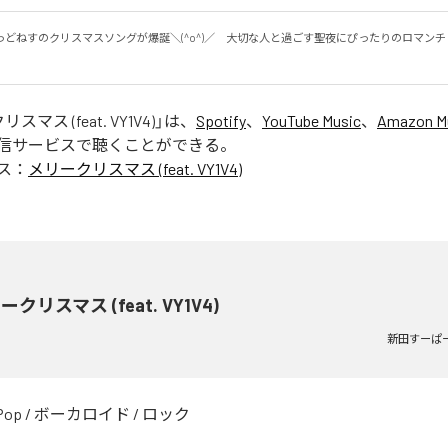
っどねすのクリスマスソングが爆誕＼(^o^)／　大切な人と過ごす聖夜にぴったりのロマン
マス (feat. VY1V4)
」は、
Spotify
、
YouTube Music
、
Amazon Mu
信サービスで聴くことができる。
ス：
メリークリスマス (feat. VY1V4)
クリスマス (feat. VY1V4)
新田すーぱ
Pop
/
ボーカロイド
/
ロック