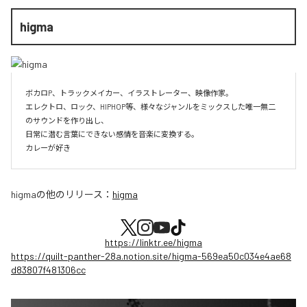
higma
ボカロP、トラックメイカー、イラストレーター、映像作家。

エレクトロ、ロック、HIPHOP等、様々なジャンルをミックスした唯一無二
のサウンドを作り出し、

日常に潜む言葉にできない感情を音楽に変換する。

カレーが好き
higma
の他のリリース：
higma
https://linktr.ee/higma
https://quilt-panther-28a.notion.site/higma-569ea50c034e4ae68
d83807f481306cc