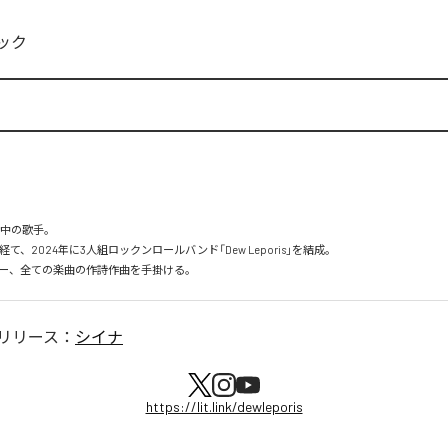
ック


動中の歌手。

て、2024年に3人組ロックンロールバンド「Dew Leporis」を結成。

ー、全ての楽曲の作詩作曲を手掛ける。
リリース：
シイナ
https://lit.link/dewleporis