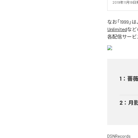
2019年11月19
なお「
1999
」は
Unlimited
など
各配信サービ
1
：
薔
2
：
月
DSNRecords