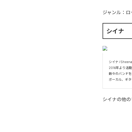
ジャンル：
ロ
シイナ
シイナ / Sheena
2016年より活
数々のバンドを経
ボーカル、ギタ
シイナ
の他の