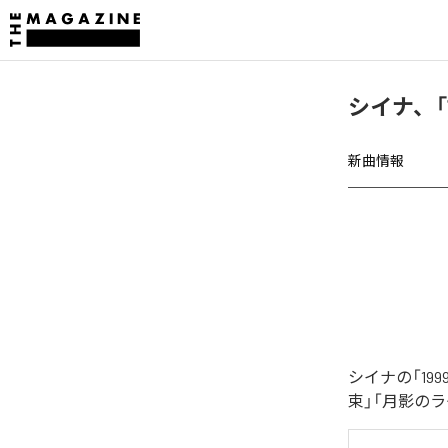
シイナ、「
新曲情報
シイナの「1
束」「月影の