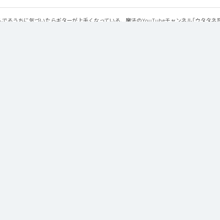
でるうちに気づいたらギターが上手くなっている、魔法のYouTubeチャンネル「ウタタネ
ーの登場です。

ーコード・マイナーコードを覚えた人向けに、メジャーコード・マイナーコードのみで作られて
用にも使える、シンプルな楽曲となっております。

楽院YouTubeまたは公式サイトからダウンロードできます。
otion
」は、
Apple Music
、
Spotify
、
LINE MUSIC
、
YouTube Music
の音楽配信サービスで聴くことができる。
ス：
New Emotion
 Emotion
ウ