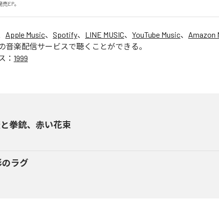
日発売EP。
、
Apple Music
、
Spotify
、
LINE MUSIC
、
YouTube Music
、
Amazon 
の音楽配信サービスで聴くことができる。
ス：
1999
薇と拳銃、赤い花束
影のラグ