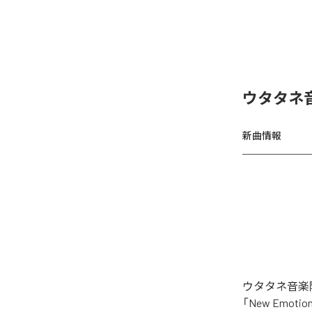
ウタタネ音
新曲情報
ウタタネ音楽院
「New Emo