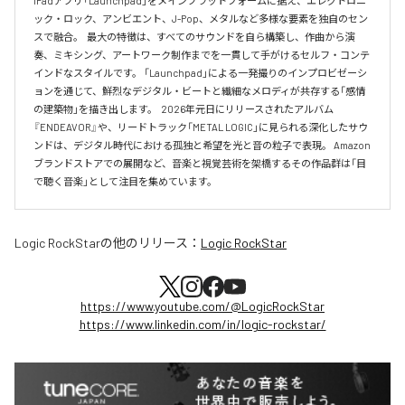
iPadアプリ「Launchpad」をメインプラットフォームに据え、エレクトロニ
ック・ロック、アンビエント、J-Pop、メタルなど多様な要素を独自のセン
スで融合。  最大の特徴は、すべてのサウンドを自ら構築し、作曲から演
奏、ミキシング、アートワーク制作までを一貫して手がけるセルフ・コンテ
インドなスタイルです。 「Launchpad」による一発撮りのインプロビゼーシ
ョンを通じて、鮮烈なデジタル・ビートと繊細なメロディが共存する「感情
の建築物」を描き出します。  2026年元日にリリースされたアルバム
『ENDEAVOR』や、リードトラック「METAL LOGIC」に見られる深化したサウ
ンドは、デジタル時代における孤独と希望を光と音の粒子で表現。 Amazon
ブランドストアでの展開など、音楽と視覚芸術を架橋するその作品群は「目
で聴く音楽」として注目を集めています。
Logic RockStar
の他のリリース：
Logic RockStar
https://www.youtube.com/@LogicRockStar
https://www.linkedin.com/in/logic-rockstar/