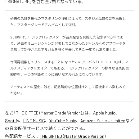
「SIGNATURE」を含む全7曲となっている。
過去の名盤を現代のマスタリング技術によって、スタジオ品質の音を再現し
た、マスターグレードアルバムとして復刻。

2019年は、ロジックロックスターが音楽配信を開始した記念すべき年であ
り、過去のミュージシャンが発表してこなかったジャンルへのアプローチを
意識して制作されたアルバムを多く発表してきた一年でもありました。

今回再編集してリリースすることになったこのアルバム『THE GIFTED』は、マ
ルチメディアクリエイターでもある、ロジックロックスターの様々な音楽的実
験作を、一つの物語のように紡いだアルバムになっています。

アーティストの歴史に残る、記念碑的な位置付けとして最後までお楽しみく
ださい。
なお「
THE GIFTED (Master Grade Version)
」は、
Apple Music
、
Spotify
、
LINE MUSIC
、
YouTube Music
、
Amazon Music Unlimited
など
の音楽配信サービスで聴くことができる。
各配信サービス：
THE GIFTED (Master Grade Version)