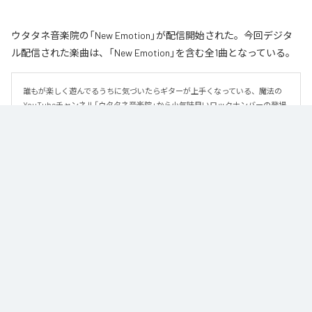
ウタタネ音楽院の「New Emotion」が配信開始された。今回デジタ
ル配信された楽曲は、「New Emotion」を含む全1曲となっている。
誰もが楽しく遊んでるうちに気づいたらギターが上手くなっている、魔法の
YouTubeチャンネル「ウタタネ音楽院」から小気味良いロックナンバーの登場
です。

この曲はメジャーコード・マイナーコードを覚えた人向けに、メジャーコー
ド・マイナーコードのみで作られています。

ロックの編曲学習用にも使える、シンプルな楽曲となっております。

譜面はウタタネ音楽院YouTubeまたは公式サイトからダウンロードできま
す。
なお「
New Emotion
」は、
Apple Music
、
Spotify
、
LINE MUSIC
、
YouTube Music
、
Amazon Music Unlimited
などの音楽配信サービスで
聴くことができる。