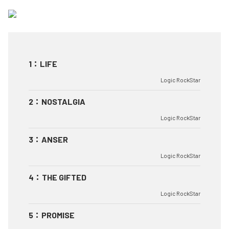
1
：
LIFE
Logic RockStar
2
：
NOSTALGIA
Logic RockStar
3
：
ANSER
Logic RockStar
4
：
THE GIFTED
Logic RockStar
5
：
PROMISE