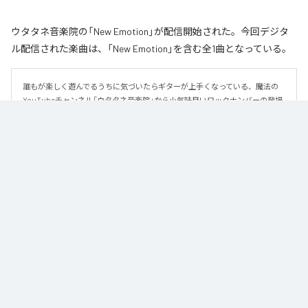
ウタタネ音楽院の「New Emotion」が配信開始された。今回デジタ
ル配信された楽曲は、「New Emotion」を含む全1曲となっている。
誰もが楽しく遊んでるうちに気づいたらギターが上手くなっている、魔法の
YouTubeチャンネル「ウタタネ音楽院」から小気味良いロックナンバーの登場
です。

この曲はメジャーコード・マイナーコードを覚えた人向けに、メジャーコー
ド・マイナーコードのみで作られています。

ロックの編曲学習用にも使える、シンプルな楽曲となっております。

譜面はウタタネ音楽院YouTubeまたは公式サイトからダウンロードできま
す。
なお「
New Emotion
」は、
Apple Music
、
Spotify
、
LINE MUSIC
、
YouTube Music
、
Amazon Music Unlimited
などの音楽配信サービスで
聴くことができる。
各配信サービス：
New Emotion