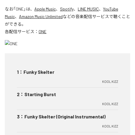
なお「
ONE
」は、
Apple Music
、
Spotify
、
LINE MUSIC
、
YouTube
Music
、
Amazon Music Unlimited
などの音楽配信サービスで聴くこと
ができる。
各配信サービス：
ONE
1
：
Funky Skelter
KOOL KIZZ
2
：
Starting Burst
KOOL KIZZ
3
：
Funky Skelter (Original Instrumental)
KOOL KIZZ