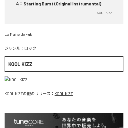
4
：
Starting Burst (Original Instrumental)
KOOL KIZZ
La Maine de Fuk
ジャンル：
ロック
KOOL KIZZ
KOOL KIZZ
の他のリリース：
KOOL KIZZ