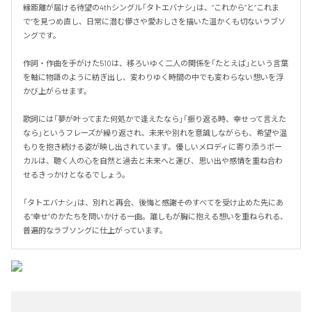
縁距離が届ける待望の4thシングル「タトエバナシ」は、“これから”と“これま
で”を見つめ直し、日常に潜む儚さや愛おしさを描いた温かくも切ないラブソ
ングです。

作詞・作曲を手がけた510は、移ろいゆく二人の関係を「たとえば」という言葉
を軸に物語のように紡ぎ出し、変わりゆく時間の中でも変わらない想いを浮
かび上がらせます。

歌詞には「夢が叶ってまた何処かで逢えたなら」「振り返る時、幸せって言えた
なら」というフレーズが繰り返され、未来や別れを意識しながらも、希望や温
もりを抱き続ける姿が映し出されています。優しいメロディに寄り添うボー
カルは、聴く人の心を自然と過去と未来へと運び、思い出や感情を重ね合わ
せるきっかけとなるでしょう。

「タトエバナシ」は、別れと再会、後悔と感謝――そのすべてを受け止めた先にあ
る“幸せ”のかたちを問いかける一曲。誰しもが胸に抱える想いを重ねられる、
普遍的なラブソングに仕上がっています。