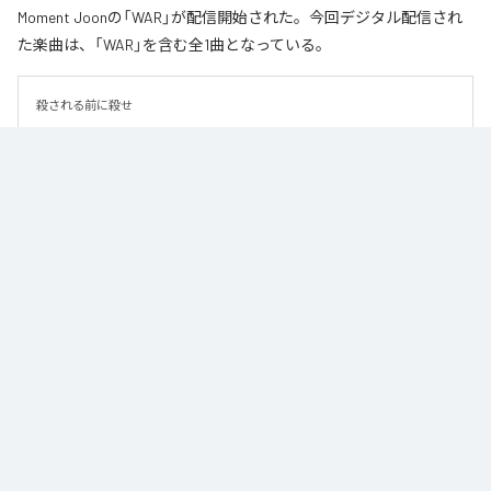
Moment Joonの「WAR」が配信開始された。今回デジタル配信され
た楽曲は、「WAR」を含む全1曲となっている。
殺される前に殺せ
なお「
WAR
」は、
Apple Music
、
Spotify
、
LINE MUSIC
、
YouTube
Music
、
Amazon Music Unlimited
などの音楽配信サービスで聴くこと
ができる。
各配信サービス：
WAR
1
：
WAR
Moment Joon