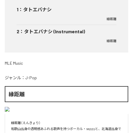
1
：
タトエバナシ
縁距離
2
：
タトエバナシ (Instrumental)
縁距離
MLE Music
ジャンル：
J-Pop
縁距離
縁距離（えんきょり）

和歌山出身の透明感あふれる歌声を持つボーカル・sappyと、北海道出身で