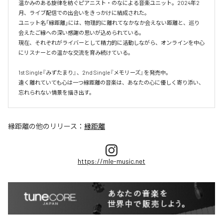
温かみのある旋律を紡ぐピアニスト・のなによる音楽ユニット。2024年2
月、ライブ配信での出会いをきっかけに結成された。

ユニット名「縁距離」には、物理的に離れてなかなか会えない距離と、巡り
会えたご縁への深い感謝の思いが込められている。

現在、それぞれがライバーとして精力的に活動しながら、オンラインを中心
にリスナーとの温かな交流を育み続けている。

1st Single『みずたまり』、2nd Single『メモリーズ』を発売中。

遠く離れていても心は一つ縁距離の音楽は、あなたの心に優しく寄り添い、
縁距離
の他のリリース：
縁距離
https://mle-music.net