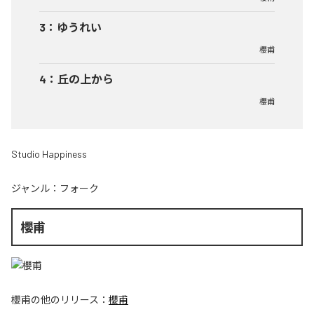
3
：
ゆうれい
櫻甫
4
：
丘の上から
櫻甫
Studio Happiness
ジャンル：
フォーク
櫻甫
櫻甫
の他のリリース：
櫻甫