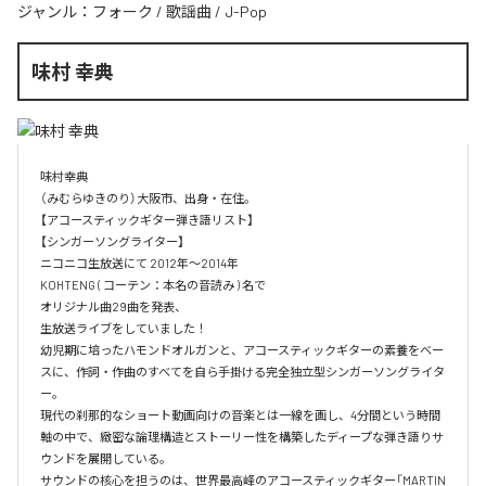
ジャンル：
フォーク
/
歌謡曲
/
J-Pop
味村 幸典
味村幸典

（みむらゆきのり）大阪市、出身・在住。

【アコースティックギター弾き語リスト】

【シンガーソングライター】

ニコニコ生放送にて 2012年～2014年　

KOHTENG ( コーテン：本名の音読み ) 名で

オリジナル曲29曲を発表、

生放送ライブをしていました！

幼児期に培ったハモンドオルガンと、アコースティックギターの素養をベー
スに、作詞・作曲のすべてを自ら手掛ける完全独立型シンガーソングライタ
ー。

現代の刹那的なショート動画向けの音楽とは一線を画し、4分間という時間
軸の中で、緻密な論理構造とストーリー性を構築したディープな弾き語りサ
ウンドを展開している。

サウンドの核心を担うのは、世界最高峰のアコースティックギター「MARTIN 