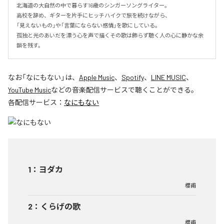
北海道の大自然の中で暮らす16歳のシンガーソングライター。

高校を辞め、ギターを片手にヒッチハイクで旅を続けながら、

「見えないもの」や「言葉にならない感情」を歌にしている。

孤独と光のあいだを漂う心を声で描くその歌は飾らず聴く人の心に静かな余
韻を残す。
なお「
なにもない
」は、
Apple Music
、
Spotify
、
LINE MUSIC
、
YouTube Music
などの音楽配信サービスで聴くことができる。
各配信サービス：
なにもない
1
：
ヨダカ
櫻甫
2
：
くらげの歌
櫻甫