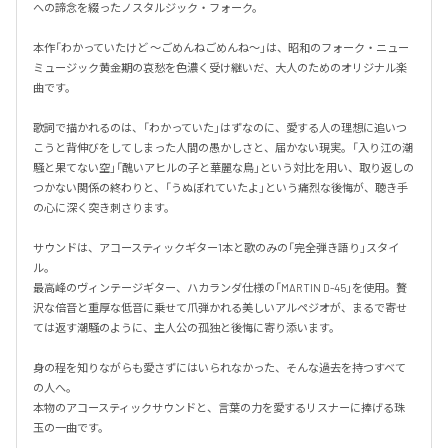
への諦念を綴ったノスタルジック・フォーク。

本作「わかっていたけど ～ごめんねごめんね～」は、昭和のフォーク・ニュー
ミュージック黄金期の哀愁を色濃く受け継いだ、大人のためのオリジナル楽
曲です。

歌詞で描かれるのは、「わかっていた」はずなのに、愛する人の理想に追いつ
こうと背伸びをしてしまった人間の愚かしさと、届かない現実。「入り江の潮
騒と果てない空」「醜いアヒルの子と華麗な鳥」という対比を用い、取り返しの
つかない関係の終わりと、「うぬぼれていたよ」という痛烈な後悔が、聴き手
の心に深く突き刺さります。

サウンドは、アコースティックギター1本と歌のみの「完全弾き語り」スタイ
ル。

最高峰のヴィンテージギター、ハカランダ仕様の「MARTIN D-45」を使用。贅
沢な倍音と重厚な低音に乗せて爪弾かれる美しいアルペジオが、まるで寄せ
ては返す潮騒のように、主人公の孤独と後悔に寄り添います。

身の程を知りながらも愛さずにはいられなかった、そんな過去を持つすべて
の人へ。

本物のアコースティックサウンドと、言葉の力を愛するリスナーに捧げる珠
玉の一曲です。