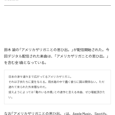
鈴木 諭の「アメリカザリガニとの思ひ出。」が配信開始された。今
回デジタル配信された楽曲は、「アメリカザリガニとの思ひ出。」
を含む全1曲となっている。
日本の津々浦々まで広がってるアメリカザリガニ。

それは子供たちに夏を与える。用水路の中で蠢く彼らに国は関係ない。ただ
連れて来られた外来種なのだ。

捉えようによっては『亀のいる木橋』との連作と言える本曲、ぜひ堪能頂きた
い。
なお「
アメリカザリガニとの思ひ出。
」は、
Apple Music
、
Spotify
、