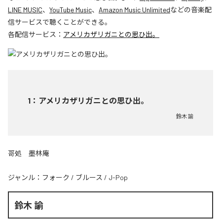
LINE MUSIC
、
YouTube Music
、
Amazon Music Unlimited
などの音楽配
信サービスで聴くことができる。
各配信サービス：
アメリカザリガニとの思ひ出。
1
：
アメリカザリガニとの思ひ出。
鈴木 諭
哥処 墨林庵
ジャンル：
フォーク
/
ブルース
/
J-Pop
鈴木 諭