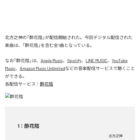
北方之神の「酔花陰」が配信開始された。今回デジタル配信された
楽曲は、「酔花陰」を含む全1曲となっている。
なお「
酔花陰
」は、
Apple Music
、
Spotify
、
LINE MUSIC
、
YouTube
Music
、
Amazon Music Unlimited
などの音楽配信サービスで聴くこと
ができる。
各配信サービス：
酔花陰
1
：
酔花陰
北方之神