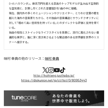
D-45 ハカランダ」。数百万円を超える至高のトップモデルが生み出す圧倒的
な空気感と、計算し尽くされた音響設計を1曲の中に凝縮。

現在、国内外の多くのミュージシャンやクリエイター、とりわけ言葉の壁を
越えた海外の音楽家たちから、その独自の音楽構造とサウンドクオリティに
対して「極めて高い芸術性を持っている」とのダイレクトな評価と支持を得て
いる。

独自の知性とストイックなライフスタイルを背景に、流行に風化されない普
遍的な美学と、脳に深く突き刺さるような緊迫感のある世界観を世界のリス
ナーへ提示する。
味村 幸典
の他のリリース：
味村 幸典
http://kohteng.justhpbs.jp/
https://diskunion.net/jp/ct/list/0/80953443