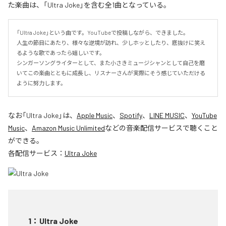
た楽曲は、「Ultra Joke」を含む全1曲となっている。
「Ultra Joke」という曲です。YouTubeで投稿しながら、できました。

人生の節目にあたり、様々な逆境が訪れ、少しホッとしたり、底抜けに笑え
るような歌であったら嬉しいです。

シンガーソングライターとして、また小さきミュージシャンとして自己を磨
いてこの楽曲とともに成長し、リスナーさんが実際にそう感じていただける
ように努力します。
なお「
Ultra Joke
」は、
Apple Music
、
Spotify
、
LINE MUSIC
、
YouTube
Music
、
Amazon Music Unlimited
などの音楽配信サービスで聴くこと
ができる。
各配信サービス：
Ultra Joke
1
：
Ultra Joke