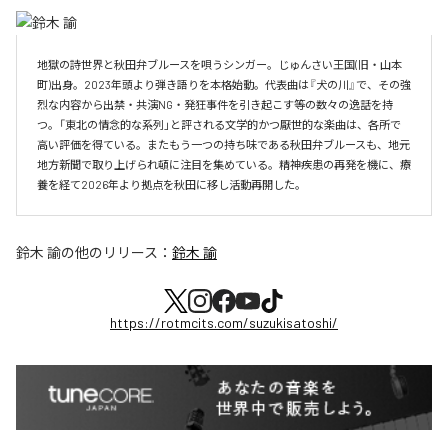
地獄の詩世界と秋田弁ブルースを唄うシンガー。じゅんさい王国(旧・山本
町)出身。2023年頭より弾き語りを本格始動。代表曲は『犬の川』で、その強
烈な内容から出禁・共演NG・発狂事件を引き起こす等の数々の逸話を持
つ。「東北の情念的な系列」と評される文学的かつ厭世的な楽曲は、各所で
高い評価を得ている。またもう一つの持ち味である秋田弁ブルースも、地元
地方新聞で取り上げられ頓に注目を集めている。精神疾患の再発を機に、療
養を経て2026年より拠点を秋田に移し活動再開した。
鈴木 諭
の他のリリース：
鈴木 諭
https://rotmcits.com/suzukisatoshi/