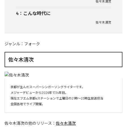
佐々木清次
4
：
こんな時代に
佐々木清次
ジャンル：
フォーク
佐々木清次
京都が生んだスーパーシンガーソングライターです。

メジャーデビューから2026年で34年目。

現在エフエム京都αステーションで土曜日の21時～23時生放送担当

全国各地でライブ開催。
佐々木清次
の他のリリース：
佐々木清次