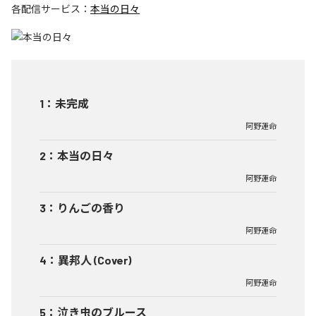
各配信サービス：
本当の日々
1
：
未完成
阿野運命
2
：
本当の日々
阿野運命
3
：
りんごの香り
阿野運命
4
：
異邦人 (Cover)
阿野運命
5
：
泣き虫のブルース