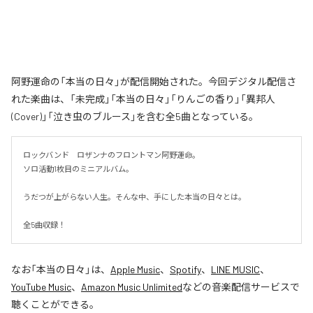
阿野運命の「本当の日々」が配信開始された。今回デジタル配信さ
れた楽曲は、「未完成」「本当の日々」「りんごの香り」「異邦人
(Cover)」「泣き虫のブルース」を含む全5曲となっている。
ロックバンド　ロザンナのフロントマン阿野運命。

ソロ活動1枚目のミニアルバム。

うだつが上がらない人生。そんな中、手にした本当の日々とは。

全5曲収録！
なお「
本当の日々
」は、
Apple Music
、
Spotify
、
LINE MUSIC
、
YouTube Music
、
Amazon Music Unlimited
などの音楽配信サービスで
聴くことができる。