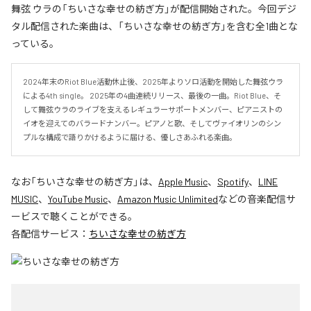
舞弦 ウラの「ちいさな幸せの紡ぎ方」が配信開始された。今回デジ
タル配信された楽曲は、「ちいさな幸せの紡ぎ方」を含む全1曲とな
っている。
2024年末のRiot Blue活動休止後、2025年よりソロ活動を開始した舞弦ウラ
による4th single。 2025年の4曲連続リリース、最後の一曲。Riot Blue、そ
して舞弦ウラのライブを支えるレギュラーサポートメンバー、ピアニストの
イオを迎えてのバラードナンバー。ピアノと歌、そしてヴァイオリンのシン
プルな構成で語りかけるように届ける、優しさあふれる楽曲。
なお「
ちいさな幸せの紡ぎ方
」は、
Apple Music
、
Spotify
、
LINE
MUSIC
、
YouTube Music
、
Amazon Music Unlimited
などの音楽配信サ
ービスで聴くことができる。
各配信サービス：
ちいさな幸せの紡ぎ方