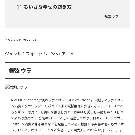
1
：
ちいさな幸せの紡ぎ方
舞弦 ウラ
Riot Blue Records
ジャンル：
フォーク
/
J-Pop
/
アニメ
舞弦 ウラ
Riot Blue Records所属のヴァイオリニストVmusician。卓越したヴァイオリ
ン演奏でクラシックからポップスまで縦横無尽に弾きこなす。アコースティ
ックギターを持っても繊細な響きを奏で、歌声は可愛らしい話し声とは打っ
て変わり艷やか。 普段はVTuberとして活動しており、日々YouTubeでヴァ
イオリン演奏や弾き語りなどを配信している。披露する楽器は他にもヴィオ
ラ、ピアノ、オタマトーンなど多芸にして実力派。2021年12月1日バーチャ