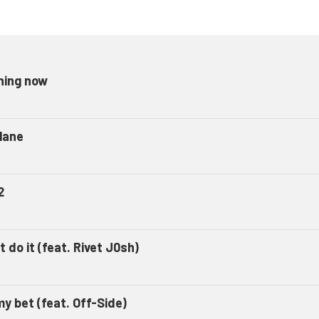
ning now
plane
2
t do it (feat. Rivet J0sh)
my bet (feat. Off-Side)