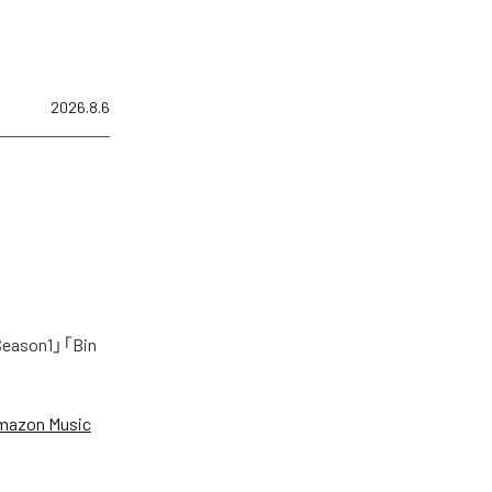
2026.8.6
on1」「Bin
mazon Music