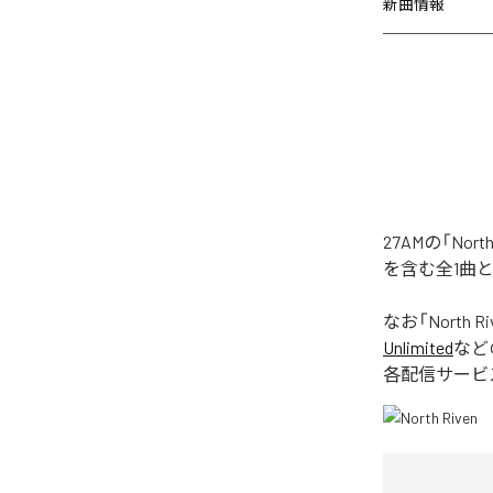
新曲情報
27AMの「No
を含む全1曲
なお「
North Ri
Unlimited
など
各配信サービ