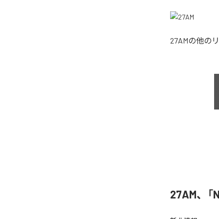
27AM
の他の
27AM、「N