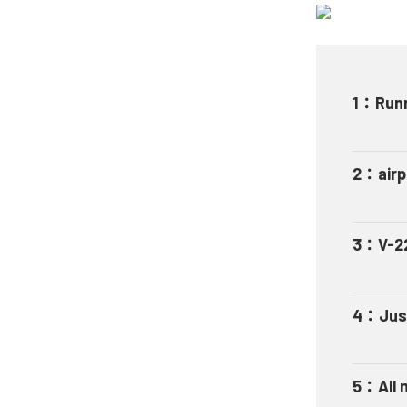
1
：
Run
2
：
air
3
：
V-2
4
：
Jus
5
：
All 