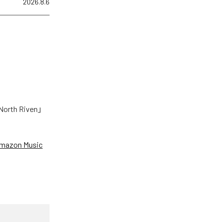
2026.8.6
h Riven」
mazon Music