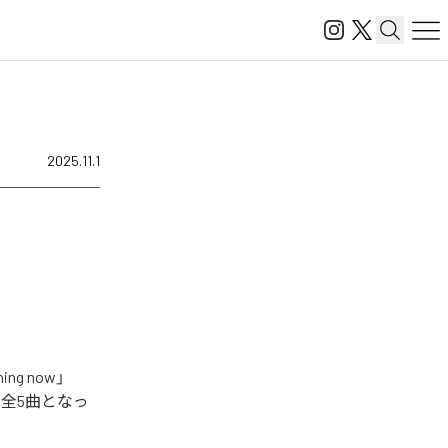
2025.11.1
g now」
e)」を含む全5曲となっ