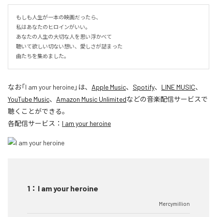
もしも人生が一本の映画だったら、

私はあなたのヒロインがいい。

あなたの人生の大切な人を思い浮かべて

聴いて欲しい切ない想い、愛しさが詰まった

曲たちを集めました。
なお「
I am your heroine
」は、
Apple Music
、
Spotify
、
LINE MUSIC
、
YouTube Music
、
Amazon Music Unlimited
などの音楽配信サービスで
聴くことができる。
各配信サービス：
I am your heroine
1
：
I am your heroine
Mercymillion