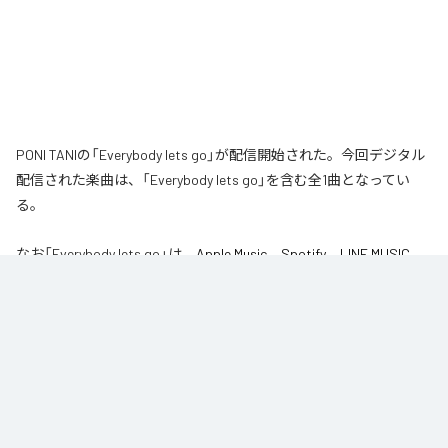
PONI TANIの「Everybody lets go」が配信開始された。今回デジタル
配信された楽曲は、「Everybody lets go」を含む全1曲となってい
る。
なお「
Everybody lets go
」は、
Apple Music
、
Spotify
、
LINE MUSIC
、
YouTube Music
、
Amazon Music Unlimited
などの音楽配信サービスで
聴くことができる。
各配信サービス：
Everybody lets go