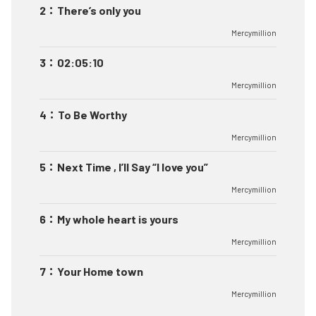
2
：
There’s only you
Mercymillion
3
：
02:05:10
Mercymillion
4
：
To Be Worthy
Mercymillion
5
：
Next Time , I’ll Say “I love you”
Mercymillion
6
：
My whole heart is yours
Mercymillion
7
：
Your Home town
Mercymillion