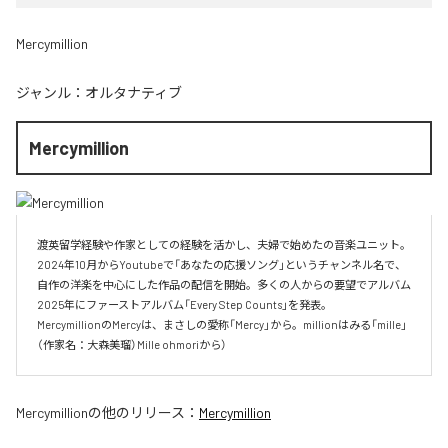
Mercymillion
ジャンル：
オルタナティブ
Mercymillion
渡英留学経験や作家としての経験を活かし、夫婦で始めたの音楽ユニット。

2024年10月からYoutubeで「あなたの応援ソング」というチャンネル名で、

自作の洋楽を中心にした作品の配信を開始。多くの人からの要望でアルバム

2025年にファーストアルバム「Every Step Counts」を発表。

MercymillionのMercyは、まさしの愛称「Mercy」から。millionはみる「mille」
（作家名：大森美瑠）Mille ohmoriから）
Mercymillion
の他のリリース：
Mercymillion