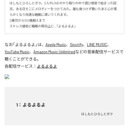
はしもとひろしとボク。2人のLINEのやり取りの中で遊び感覚で始まった回
文。ある日そこにメロディーをつけてみた。誰も傷つけず聴いたあと心が柔
らかくなり快適な睡眠に導いてくれます。

2歳児から100歳越えまで

ストレス緩和と睡眠の質向上に…「よるよるよ」
なお「
よるよるよ
」は、
Apple Music
、
Spotify
、
LINE MUSIC
、
YouTube Music
、
Amazon Music Unlimited
などの音楽配信サービスで
聴くことができる。
各配信サービス：
よるよるよ
1
：
よるよるよ
はしもとひろしとボク