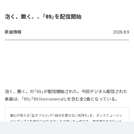
泡く、脆く。、「89」を配信開始
新曲情報
2026.8.9
泡く、脆く。の「89」が配信開始された。今回デジタル配信された
楽曲は、「89」「89 (Instrumental)」を含む全2曲となっている。
誰もが抱える「生きづらさ」や「自分を愛せない気持ち」を、ダンスミュージッ
クとポップスを融合させたサウンドで描いた一曲です。 疾走感のあるビート
と繊細な歌詞が交差し、苦しさの中にも小さな希望を見つけ出していく。 「味
方だよ」というメッセージが、心にそっと寄り添う作品です。