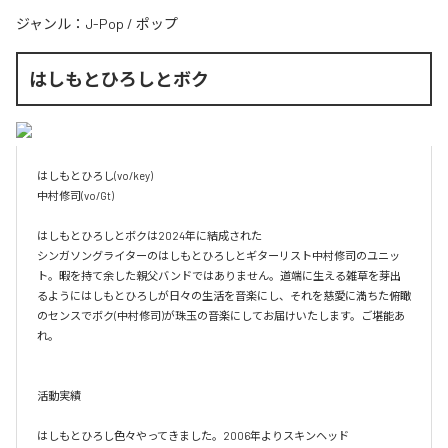
ジャンル：
J-Pop
/
ポップ
はしもとひろしとボク
はしもとひろし(vo/key)

中村修司(vo/Gt)

はしもとひろしとボクは2024年に結成された

シンガソングライターのはしもとひろしとギターリスト中村修司のユニッ
ト。暇を持て余した親父バンドではありません。道端に生える雑草を芽出
るようにはしもとひろしが日々の生活を音楽にし、それを慈愛に満ちた俯瞰
のセンスでボク(中村修司)が珠玉の音楽にしてお届けいたします。ご堪能あ
れ。

活動実績

はしもとひろし色々やってきました。2006年よりスキンヘッド
