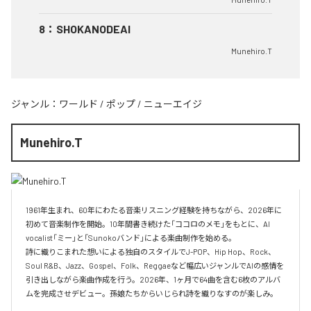
8
：
SHOKANODEAI
Munehiro.T
ジャンル：
ワールド
/
ポップ
/
ニューエイジ
Munehiro.T
1961年生まれ、60年にわたる音楽リスニング経験を持ちながら、2026年に
初めて音楽制作を開始。10年間書き続けた「ココロのメモ」をもとに、AI 
vocalist「ミー」と「Sunokoバンド」による楽曲制作を始める。

詩に織りこまれた想いによる独自のスタイルでJ-POP、Hip Hop、Rock、
Soul R&B、Jazz、Gospel、Folk、Reggaeなど幅広いジャンルでAIの感情を
引き出しながら楽曲作成を行う。2026年、1ヶ月で64曲を含む6枚のアルバ
ムを完成させデビュー。孫娘たちからいじられ詩を織りなすのが楽しみ。