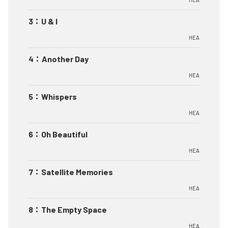
3
：
U & I
HEA
4
：
Another Day
HEA
5
：
Whispers
HEA
6
：
Oh Beautiful
HEA
7
：
Satellite Memories
HEA
8
：
The Empty Space
HEA