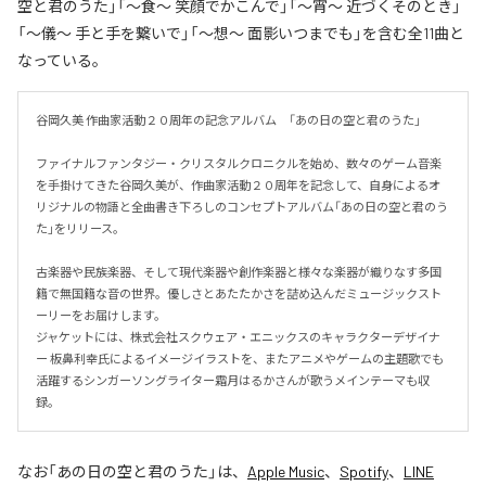
空と君のうた」「～食～ 笑顔でかこんで」「～宵～ 近づくそのとき」
「～儀～ 手と手を繋いで」「～想～ 面影いつまでも」を含む全11曲と
なっている。
谷岡久美 作曲家活動２０周年の記念アルバム　「あの日の空と君のうた」

ファイナルファンタジー・クリスタルクロニクルを始め、数々のゲーム音楽
を手掛けてきた谷岡久美が、作曲家活動２０周年を記念して、自身によるオ
リジナルの物語と全曲書き下ろしのコンセプトアルバム「あの日の空と君のう
た」をリリース。

古楽器や民族楽器、そして現代楽器や創作楽器と様々な楽器が織りなす多国
籍で無国籍な音の世界。優しさとあたたかさを詰め込んだミュージックスト
ーリーをお届けします。

ジャケットには、株式会社スクウェア・エニックスのキャラクターデザイナ
ー 板鼻利幸氏によるイメージイラストを、またアニメやゲームの主題歌でも
活躍するシンガーソングライター霜月はるかさんが歌うメインテーマも収
録。
なお「
あの日の空と君のうた
」は、
Apple Music
、
Spotify
、
LINE