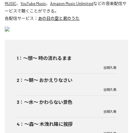
MUSIC
、
YouTube Music
、
Amazon Music Unlimited
などの音楽配信サ
ービスで聴くことができる。
各配信サービス：
あの日の空と君のうた
1
：
～想～ 時の流れるまま
谷岡久美
2
：
～朝～ おかえりなさい
谷岡久美
3
：
～水～ かわらない景色
谷岡久美
4
：
～森～ 木洩れ陽に挨拶