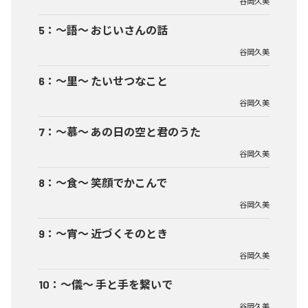
谷岡久美
5
：
～語～ おじいさんの話
谷岡久美
6
：
～里～ たいせつなこと
谷岡久美
7
：
～慕～ あの日の空と君のうた
谷岡久美
8
：
～食～ 笑顔でかこんで
谷岡久美
9
：
～宵～ 近づくそのとき
谷岡久美
10
：
～儀～ 手と手を繋いで
谷岡久美