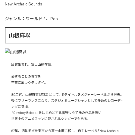
New Archaic Sounds
ジャンル：
ワールド
/
J-Pop
山根麻以
出雲生まれ。富士山麓在住。

愛することの喜びを

宇宙に放つウタウタイ。

80年代、山根麻衣（麻以）として、11タイトルをメジャーレーベルから発表。

後にフリーランスになり、スタジオミュージシャンとして多数のレコーディ
ングに参加。

『Cowboy Bebop』をはじめとする菅野よう子氏の作品を唄い

世界中のアニメファンに愛されるシンガーでもある。

97年、活動拠点を東京から富士山麗に移し、自主レーベル「New Archaic 