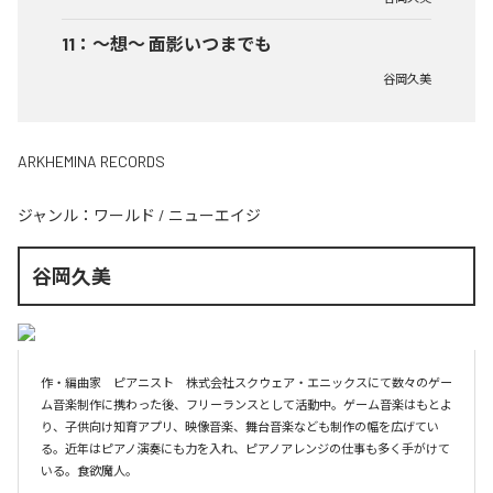
11
：
～想～ 面影いつまでも
谷岡久美
ARKHEMINA RECORDS
ジャンル：
ワールド
/
ニューエイジ
谷岡久美
作・編曲家　ピアニスト　株式会社スクウェア・エニックスにて数々のゲー
ム音楽制作に携わった後、フリーランスとして活動中。ゲーム音楽はもとよ
り、子供向け知育アプリ、映像音楽、舞台音楽なども制作の幅を広げてい
る。近年はピアノ演奏にも力を入れ、ピアノアレンジの仕事も多く手がけて
いる。食欲魔人。