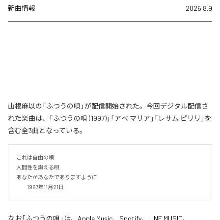
新曲情報
2026.8.9
山根麻以の「ふつうの唄」が配信開始された。今回デジタル配信さ
れた楽曲は、「ふつうの唄 (1997)」「アベ マリア」「レサム ピリリ」を
含む全3曲となっている。
これは自由の唄

人間性を讃える唄

あなたがあなたでありますように

　　1997年11月21日
なお「
ふつうの唄
」は、
Apple Music
、
Spotify
、
LINE MUSIC
、