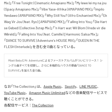
Mix)」「Free Tonight (Cinematic Amapiano Mix)」「My lewe lei my na jou
(Spacy Amapiano Mix)」「Vibe Yase-Afrika (AMAPIANO MIX)」「Impilo
Yendawo (AMAPIANO MIX)」「Why Still You? (Afro Enchanted Mix)」「Ek
Wag Vir Jou (feat. Ryo) [AMAPIANO MIX]」「Falling Into You」「Die Hart
se Gebed (Collective 3step Mix)」「'n Hart wat Wil Blom (Vrede vir die
Wêreld)」「Falling Into You (feat. Camille) [Harmonic Salsa Mix]」
「DANCE TO SURVIVE (Adventure's HOUSE MIX)」「QUEEN IN THE
FLESH (Interlude)」を含む全13曲となっている。
Mbali BabyとMr. Adventureによるファーストアルバムがついにリリース！ シ
ングル曲すべてを収録し、さらに本格的なハウスの新曲「DANCE TO 
SURVIVE」を加えた全13曲。
なお「
The Collection
」は、
Apple Music
、
Spotify
、
LINE MUSIC
、
YouTube Music
、
Amazon Music Unlimited
などの音楽配信サービスで
聴くことができる。
各配信サービス：
The Collection