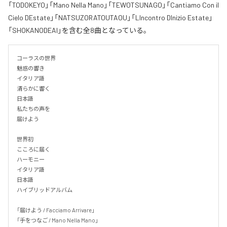
「TODOKEYO」「Mano Nella Mano」「TEWOTSUNAGO」「Cantiamo Con il
Cielo DEstate」「NATSUZORATOUTAOU」「LIncontro DInizio Estate」
「SHOKANODEAI」を含む全8曲となっている。
コーラスの世界

魅惑の響き

イタリア語

清らかに響く

日本語

私たちの声を

届けよう

世界初

こころに届く

ハーモニー

イタリア語

日本語

ハイブリッドアルバム

「届けよう / Facciamo Arrivare」

「手をつなご / Mano Nella Mano」
