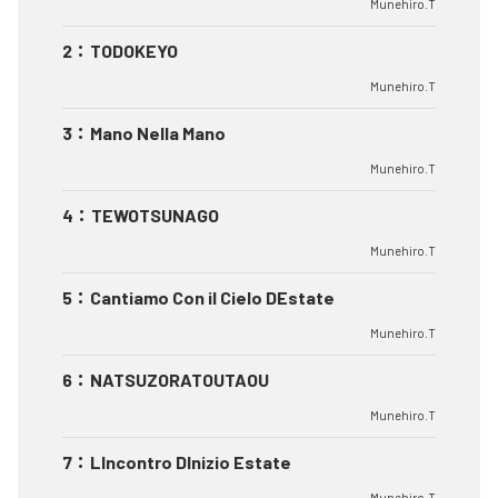
Munehiro.T
2
：
TODOKEYO
Munehiro.T
3
：
Mano Nella Mano
Munehiro.T
4
：
TEWOTSUNAGO
Munehiro.T
5
：
Cantiamo Con il Cielo DEstate
Munehiro.T
6
：
NATSUZORATOUTAOU
Munehiro.T
7
：
LIncontro DInizio Estate
Munehiro.T