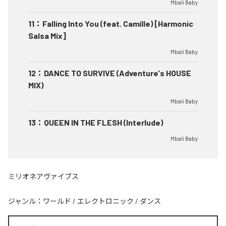
Mbali Baby
11
：
Falling Into You (feat. Camille) [Harmonic
Salsa Mix]
Mbali Baby
12
：
DANCE TO SURVIVE (Adventure's HOUSE
MIX)
Mbali Baby
13
：
QUEEN IN THE FLESH (Interlude)
Mbali Baby
ミリオネアヴァイブス
ジャンル：
ワールド
/
エレクトロニック
/
ダンス