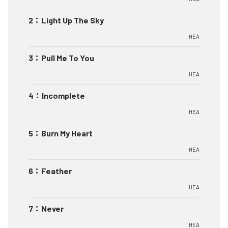
2
：
Light Up The Sky
HEA
3
：
Pull Me To You
HEA
4
：
Incomplete
HEA
5
：
Burn My Heart
HEA
6
：
Feather
HEA
7
：
Never
HEA