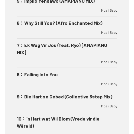
5
：
Impilo Yendawo (AMAPIANO MIX)
Mbali Baby
6
：
Why Still You? (Afro Enchanted Mix)
Mbali Baby
7
：
Ek Wag Vir Jou (feat. Ryo) [AMAPIANO
MIX]
Mbali Baby
8
：
Falling Into You
Mbali Baby
9
：
Die Hart se Gebed (Collective 3step Mix)
Mbali Baby
10
：
'n Hart wat Wil Blom (Vrede vir die
Wêreld)