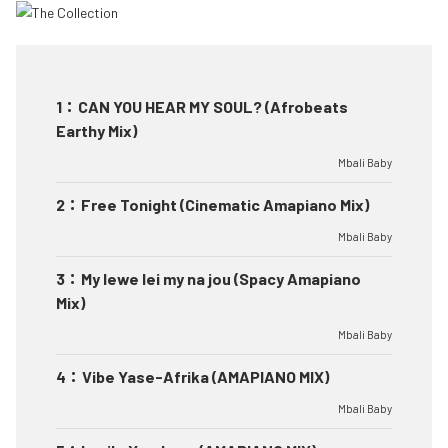
1
：
CAN YOU HEAR MY SOUL? (Afrobeats
Earthy Mix)
Mbali Baby
2
：
Free Tonight (Cinematic Amapiano Mix)
Mbali Baby
3
：
My lewe lei my na jou (Spacy Amapiano
Mix)
Mbali Baby
4
：
Vibe Yase-Afrika (AMAPIANO MIX)
Mbali Baby