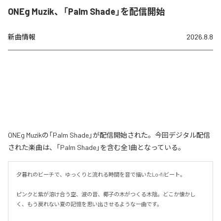
ONEg Muzik、「Palm Shade」を配信開始
新曲情報
2026.8.8
ONEg Muzikの「Palm Shade」が配信開始された。今回デジタル配信
された楽曲は、「Palm Shade」を含む全1曲となっている。
夕暮れのビーチで、ゆっくりと流れる時間を音で描いたLo-fiビート。

ピンクと紫が溶け合う空、波の音、椰子の木がつくる木陰。どこか懐かし
く、もう戻れない夏の記憶を思い出させるような一曲です。
