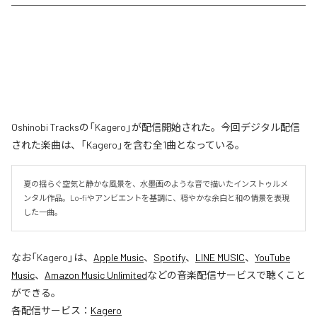
Oshinobi Tracksの「Kagero」が配信開始された。今回デジタル配信
された楽曲は、「Kagero」を含む全1曲となっている。
夏の揺らぐ空気と静かな風景を、水墨画のような音で描いたインストゥルメ
ンタル作品。Lo-fiやアンビエントを基調に、穏やかな余白と和の情景を表現
した一曲。
なお「
Kagero
」は、
Apple Music
、
Spotify
、
LINE MUSIC
、
YouTube
Music
、
Amazon Music Unlimited
などの音楽配信サービスで聴くこと
ができる。
各配信サービス：
Kagero