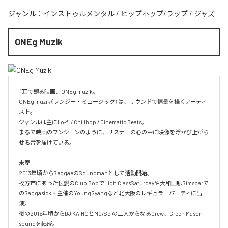
ジャンル：
インストゥルメンタル
/
ヒップホップ/ラップ
/
ジャズ
ONEg Muzik
「耳で観る映画、ONEg muzik。」

ONEg muzik（ワンジー・ミュージック）は、サウンドで情景を描くアーティ
スト。

ジャンルは主にLo-fi / Chillhop / Cinematic Beats。

まるで映画のワンシーンのように、リスナーの心の中に映像を浮かび上がら
せる音を届けている。

来歴

2013年頃からReggaeのSoundmanとして活動開始。

枚方市にあった伝説のClub BopでHigh ClassSaturdayや大和田駅Rimsbarで
のRaggasick・主催のYoungGyangなど北大阪のレギュラーパーティに出
演。

後の2016年頃からDJ KAIHOとMC/Selの二人からなるCrew、Green Mason 
soundを結成。
