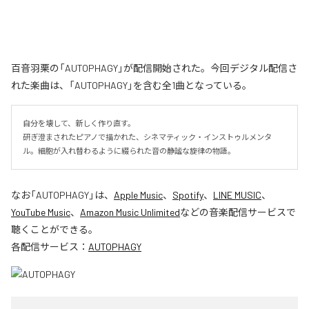
百音羽栗の「AUTOPHAGY」が配信開始された。今回デジタル配信さ
れた楽曲は、「AUTOPHAGY」を含む全1曲となっている。
自分を壊して、新しく作り直す。

研ぎ澄まされたピアノで描かれた、シネマティック・インストゥルメンタ
ル。細胞が入れ替わるように綴られた音の静謐な旋律の物語。
なお「
AUTOPHAGY
」は、
Apple Music
、
Spotify
、
LINE MUSIC
、
YouTube Music
、
Amazon Music Unlimited
などの音楽配信サービスで
聴くことができる。
各配信サービス：
AUTOPHAGY