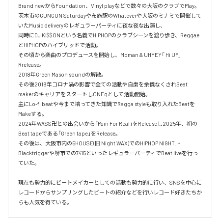
Brand newからFoundation、Vinyl playなどで数々の大阪のクラブでPlay。

茨木市のGUNGUN Saturdayや布施駅のWhateverや大阪のミナミで開催して
いたMusic deliveryのレギュラーパーティに夜な夜な出演し、

同時にDJ KI$$ONという名義でHIPHOPのクラブシーンを渡り歩き、Reggae
とHIPHOPのハイブリッドで活動。

その頃から楽曲のプロデュースを開始し、Moman & UHYEY「 Hi UP」
Rrelease。

2018年Green Mason soundの解散。

その後2019年コロナ渦の影響で全ての活動や自粛を余儀なくされBeat 
makerのキャリアをスタートしONEgとして活動開始。

主にLo-fi beatや今まで培ってきた知識でRagga styleも取り入れたBeatを
Makeする。

2024年WASS卍との出会いから「Pain For Real」をReleaseし2025年、初の
Beat tapeである「Green tape」をRelease。

その後は、大阪市内の5HOUSE(旧 Night WAX)でのHIPHOP NIGHT.・
Blacktriggerや堺市での7415といったレギュラーパーティでBeat liveを行っ
ていた。

現在も勢力的にビートメイカーとしての活動も勢力的に行い、SNSを中心に
レコードからサンプリングしたビートの紹介などを行いレコード好きたちか
らも人気を得ている。