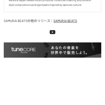
We are a Japan-based music producer collective creating soundtrack-
style compositions and type beats inspired by samurai culture.
SAMURAI BEATS
の他のリリース：
SAMURAI BEATS