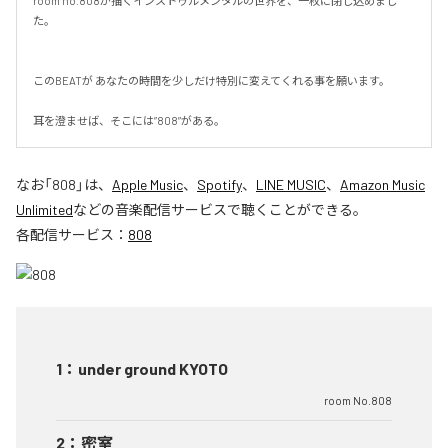
room no.808が描くインストゥルメンタルの世界を、一枚に閉じ込めまし
た。

このBEATが あなたの時間を少しだけ特別に変えてくれる事を願います。

耳を澄ませば、そこには”808”がある。
なお「
808
」は、
Apple Music
、
Spotify
、
LINE MUSIC
、
Amazon Music
Unlimited
などの音楽配信サービスで聴くことができる。
各配信サービス：
808
1
：
under ground KYOTO
room No.808
2
：
密室