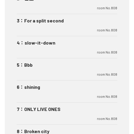
room No.808
3
：
For a split second
room No.808
4
：
slow-it-down
room No.808
5
：
Bbb
room No.808
6
：
shining
room No.808
7
：
ONLY LIVE ONES
room No.808
8
：
Broken city