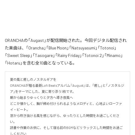
ORANCHAの「Augast」が配信開始された。今回デジタル配信され
た楽曲は、「Orancha」「Blue Moon」「Natsuyasumi」「Totonoi」
「Sweet Sleep」「Tasogare」「Rainy Friday」「Totonoi 2」「Minamo」
「Hotaru」を含む全10曲となっている。
夏の風と癒しのノスタルギアを

ORANCHAが贈る最新Lofi Beatsアルバム『August』は、「癒し」と「ノスタルジ
ア」をテーマにした、夏に寄り添う1枚です。

朝から始まりゆっくりと夕方へ導き夜風へ

どこか懐かしく、胸が締め付けられるようなメロディと、心地よいローファ
イ・ビート。

窓から吹き抜ける風を感じながら、ゆったりとした時間をお過ごしくださ
い。

読書や作業のお供に、そして寝る前のBGMなどリラックスした時間をお過ご
しください