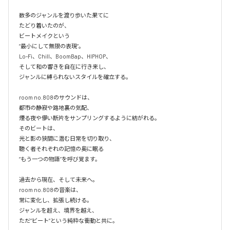
数多のジャンルを渡り歩いた果てに

たどり着いたのが、

ビートメイクという

“最小にして無限の表現”。

Lo-Fi、Chill、BoomBap、HIPHOP、

そして和の響きを自在に行き来し、

ジャンルに縛られないスタイルを確立する。

room no.808のサウンドは、

都市の静寂や路地裏の気配、

煙る夜や儚い断片をサンプリングするように紡がれる。

そのビートは、

光と影の狭間に潜む日常を切り取り、

聴く者それぞれの記憶の奥に眠る

“もう一つの物語”を呼び覚ます。

過去から現在、そして未来へ。

room no.808の音楽は、

常に変化し、拡張し続ける。

ジャンルを超え、境界を越え、
