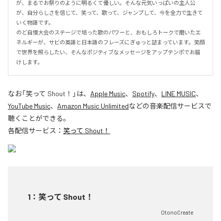
が、まるでお祭りのように明るくて優しい。そんな元気いっぱいの主人公
が、自分らしさを信じて、笑って、歌って、ジャンプして、今を全力で生きて
いく物語です。

のど自慢大会のステージで培った歌のパワーと、おもしろトークで磨いたエ
ネルギーが、サビの英語と日本語のフレーズにぎゅっと詰まっています。笑顔
で世界を照らしたい、そんなポジティブなメッセージをアップテンポでお届
けします。
なお「
笑って Shout！
」は、
Apple Music
、
Spotify
、
LINE MUSIC
、
YouTube Music
、
Amazon Music Unlimited
などの音楽配信サービスで
聴くことができる。
各配信サービス：
笑って Shout！
1
：
笑って Shout！
OtonoCreate