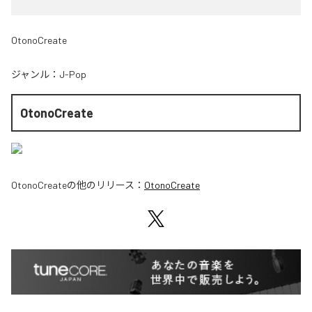
OtonoCreate
ジャンル：
J-Pop
OtonoCreate
OtonoCreate
の他のリリース：
OtonoCreate