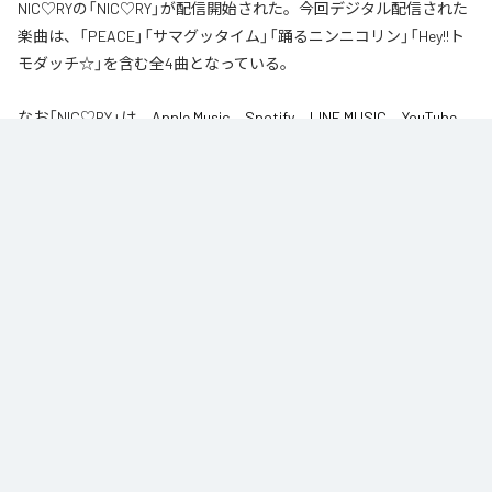
NIC♡RYの「NIC♡RY」が配信開始された。今回デジタル配信された
楽曲は、「PEACE」「サマグッタイム」「踊るニンニコリン」「Hey!!ト
モダッチ☆」を含む全4曲となっている。
なお「
NIC♡RY
」は、
Apple Music
、
Spotify
、
LINE MUSIC
、
YouTube
Music
、
Amazon Music Unlimited
などの音楽配信サービスで聴くこと
ができる。
各配信サービス：
NIC♡RY
1
：
PEACE
NIC♡RY
2
：
サマグッタイム
NIC♡RY