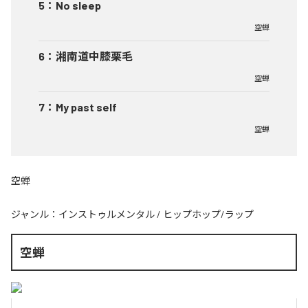
5
：
No sleep
空蝉
6
：
湘南道中膝栗毛
空蝉
7
：
My past self
空蝉
空蝉
ジャンル：
インストゥルメンタル
/
ヒップホップ/ラップ
空蝉