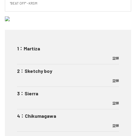
"BEAT OFF" - KRSM
1
：
Martiza
空蝉
2
：
Sketchy boy
空蝉
3
：
Sierra
空蝉
4
：
Chikumagawa
空蝉