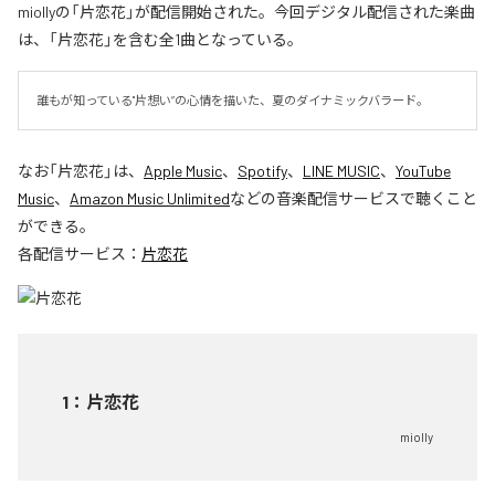
miollyの「片恋花」が配信開始された。今回デジタル配信された楽曲
は、「片恋花」を含む全1曲となっている。
誰もが知っている"片想い”の心情を描いた、夏のダイナミックバラード。
なお「
片恋花
」は、
Apple Music
、
Spotify
、
LINE MUSIC
、
YouTube
Music
、
Amazon Music Unlimited
などの音楽配信サービスで聴くこと
ができる。
各配信サービス：
片恋花
1
：
片恋花
miolly