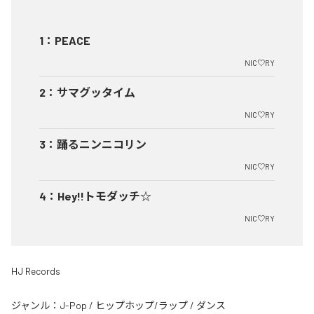
1
：
PEACE
NIC♡RY
2
：
サマグッタイム
NIC♡RY
3
：
踊るニンニコリン
NIC♡RY
4
：
Hey!!トモダッチ☆
NIC♡RY
HJ Records
ジャンル：
J-Pop
/
ヒップホップ/ラップ
/
ダンス