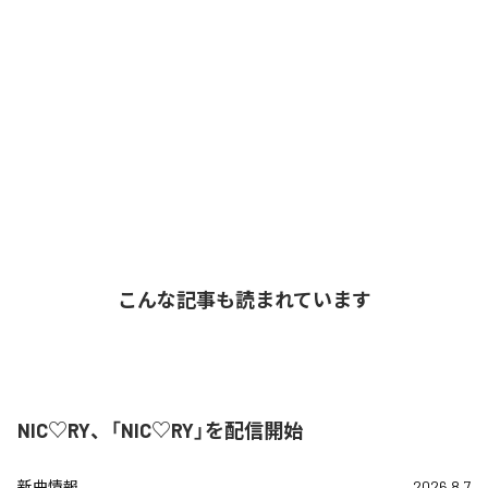
こんな記事も読まれています
NIC♡RY、「NIC♡RY」を配信開始
新曲情報
2026.8.7