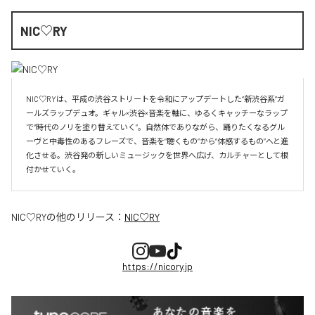
NIC♡RY
NIC♡RYは、平成の渋谷ストリートを令和にアップデートした“新渋谷系”ガ
ールズラップデュオ。ギャル×渋谷×音楽を軸に、ゆるくキャッチーなラップ
で“時代のノリを塗り替えていく”。自然体でありながら、踊りたくなるグル
ーヴと中毒性のあるフレーズで、音楽を“聴くもの”から“体感するもの”へと進
化させる。渋谷発の新しいミュージックを世界へ広げ、カルチャーとして根
付かせていく。
NIC♡RY
の他のリリース：
NIC♡RY
https://nicory.jp