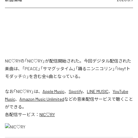
NIC♡RYの「NIC♡RY」が配信開始された。今回デジタル配信された
楽曲は、「PEACE」「サマグッタイム」「踊るニンニコリン」「Hey!!ト
モダッチ☆」を含む全4曲となっている。
なお「
NIC♡RY
」は、
Apple Music
、
Spotify
、
LINE MUSIC
、
YouTube
Music
、
Amazon Music Unlimited
などの音楽配信サービスで聴くこと
ができる。
各配信サービス：
NIC♡RY