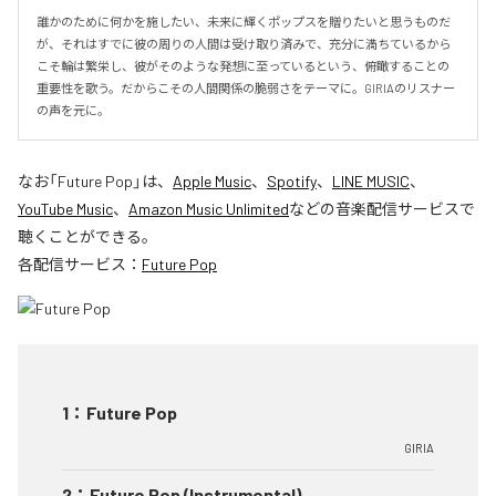
誰かのために何かを施したい、未来に輝くポップスを贈りたいと思うものだ
が、それはすでに彼の周りの人間は受け取り済みで、充分に満ちているから
こそ輪は繁栄し、彼がそのような発想に至っているという、俯瞰することの
重要性を歌う。だからこその人間関係の脆弱さをテーマに。GIRIAのリスナー
の声を元に。
なお「
Future Pop
」は、
Apple Music
、
Spotify
、
LINE MUSIC
、
YouTube Music
、
Amazon Music Unlimited
などの音楽配信サービスで
聴くことができる。
各配信サービス：
Future Pop
1
：
Future Pop
GIRIA
2
：
Future Pop (Instrumental)