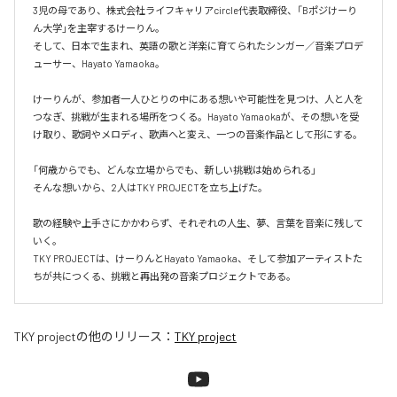
3児の母であり、株式会社ライフキャリアcircle代表取締役、「Bポジけーり
ん大学」を主宰するけーりん。

そして、日本で生まれ、英語の歌と洋楽に育てられたシンガー／音楽プロデ
ューサー、Hayato Yamaoka。

けーりんが、参加者一人ひとりの中にある想いや可能性を見つけ、人と人を
つなぎ、挑戦が生まれる場所をつくる。Hayato Yamaokaが、その想いを受
け取り、歌詞やメロディ、歌声へと変え、一つの音楽作品として形にする。

「何歳からでも、どんな立場からでも、新しい挑戦は始められる」

そんな想いから、2人はTKY PROJECTを立ち上げた。

歌の経験や上手さにかかわらず、それぞれの人生、夢、言葉を音楽に残して
いく。

TKY PROJECTは、けーりんとHayato Yamaoka、そして参加アーティストた
ちが共につくる、挑戦と再出発の音楽プロジェクトである。
TKY project
の他のリリース：
TKY project