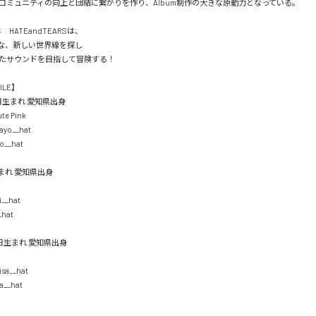
コミュニティの向上と団結に繋がりを作り、Album制作の大きな原動力となっている。

HATEandTEARSは、

な、新しい世界線を探し

たサウンドを目指して冒険する！

LE】

4日生まれ 愛知県出身

e Pink

ayo__hat

o__hat

日生まれ 愛知県出身

i__hat

hat

5日生まれ 愛知県出身

isa__hat

a__hat
