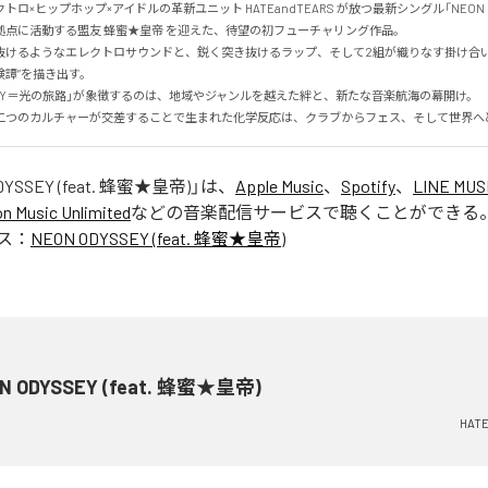
ロ×ヒップホップ×アイドルの革新ユニット HATEandTEARS が放つ最新シングル「NEON ODY
点に活動する盟友 蜂蜜★皇帝 を迎えた、待望の初フューチャリング作品。

抜けるようなエレクトロサウンドと、鋭く突き抜けるラップ、そして2組が織りなす掛け合い
譚”を描き出す。

YSSEY＝光の旅路」が象徴するのは、地域やジャンルを越えた絆と、新たな音楽航海の幕開け。

二つのカルチャーが交差することで生まれた化学反応は、クラブからフェス、そして世界へ
DYSSEY (feat. 蜂蜜★皇帝)
」は、
Apple Music
、
Spotify
、
LINE MUS
 Music Unlimited
などの音楽配信サービスで聴くことができる
ス：
NEON ODYSSEY (feat. 蜂蜜★皇帝)
N ODYSSEY (feat. 蜂蜜★皇帝)
HATE