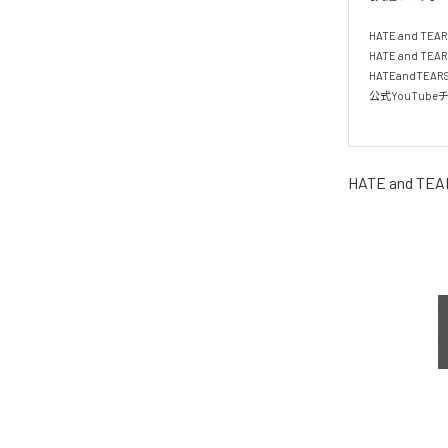
HATE and TEARS
HATE and TEAR
HATEandTEARS
公式YouTubeチャン
HATE and TEA