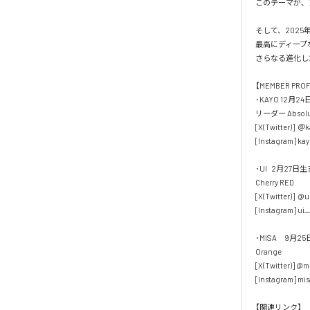
このテーマが、
そして、2025年　
最高にディープ
さらなる進化し
【MEMBER PROFI
･KAYO 12月2
リーダー Absolut
[X(Twitter)]  ＠k
[Instagram] kay
･UI   2月27
Cherry RED

[X(Twitter)]  @u
[Instagram] ui__
･MISA　9月2
Orange

[X(Twitter)] @m
[Instagram] mis
【関連リンク】
