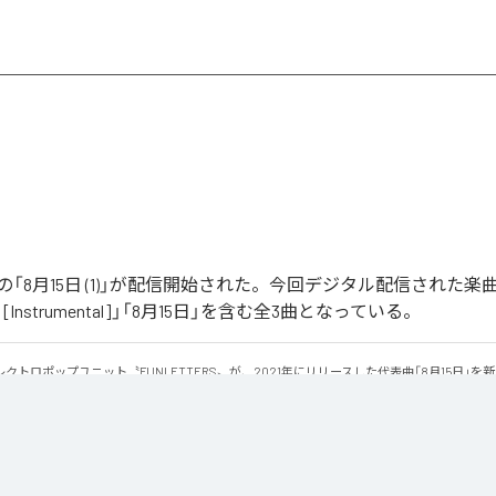
RSの「8月15日 (1)」が配信開始された。今回デジタル配信された楽曲
 (1) [Instrumental]」「8月15日」を含む全3曲となっている。
クトロポップユニット〝FUNLETTERS〟が、2021年にリリースした代表曲「8月15日」を
・バージョン「8月15日（1）」をリリース。

、過去への後悔、自己嫌悪、そして拭いきれない感情を描いた「8月15日」。今作ではFUNLE
静かで内省的な世界へと姿を変えた。
