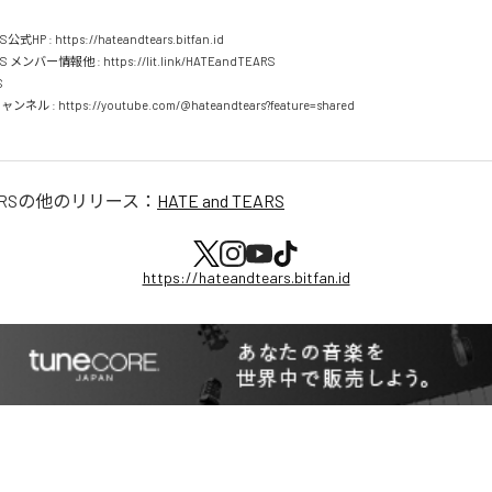
公式HP : https://hateandtears.bitfan.id

S メンバー情報他 : https://lit.link/HATEandTEARS



ネル : https://youtube.com/@hateandtears?feature=shared

RS
の他のリリース：
HATE and TEARS
https://hateandtears.bitfan.id