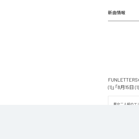
新曲情報
FUNLETTE
(1)」「8月15日
男女二人組のエレ
築したアンビエント
猛暑の夜の熱気と
手によって、より