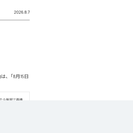
2026.8.7
は、「8月15日
新たな解釈で再構
TTERS自身の