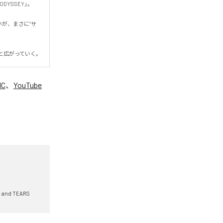
SSEY」。

が、まさに“サ
と広がっていく。
IC
、
YouTube
。
 and TEARS