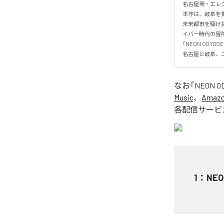
名古屋発・エレクト
本作は、岐阜を拠
未来都市を駆け
イバー時代の冒険
「NEON OD
名古屋と岐阜、
なお「
NEON O
Music
、
Amazon
各配信サービ
1
：
NEO