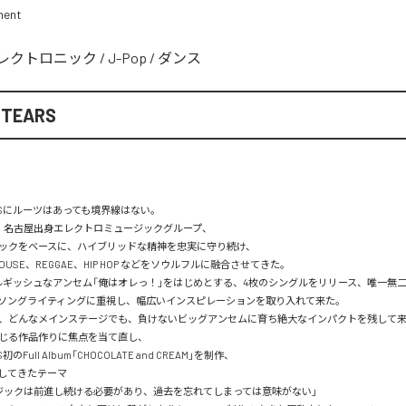
ment
レクトロニック
/
J-Pop
/
ダンス
 TEARS
EARSにルーツはあっても境界線はない。

の、名古屋出身エレクトロミュージックグループ、

ックをベースに、ハイブリッドな精神を忠実に守り続け、

s、HOUSE、REGGAE、HIP HOP などをソウルフルに融合させてきた。

ネルギッシュなアンセム「俺はオレっ！」をはじめとする、4枚のシングルをリリース、唯一無
ckを、ソングライティングに重視し、幅広いインスピレーションを取り入れて来た。

、どんなメインステージでも、負けないビッグアンセムに育ち絶大なインパクトを残して来
じる作品作りに焦点を当て直し、

S初のFull Album「CHOCOLATE and CREAM」を制作、

してきたテーマ

ジックは前進し続ける必要があり、過去を忘れてしまっては意味がない」
