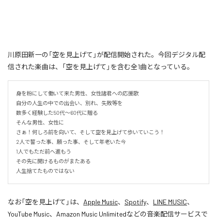
川原田新一の「空を見上げて」が配信開始された。今回デジタル配
信された楽曲は、「空を見上げて」を含む全1曲となっている。
身を粉にして働いて来た男性、女性諸君への応援歌

自分の人生の中での出会い、別れ、失敗等を

数多く経験した50代〜60代に贈る

そんな男性、女性に

さぁ！何しろ前を向いて、そして空を見上げて歩いていこう！

2人で誓った事、願った事、そして年老いた今

1人でもただ前へ進もう

その先に開けるものがまたある

人生捨てたものではない
なお「
空を見上げて
」は、
Apple Music
、
Spotify
、
LINE MUSIC
、
YouTube Music
、
Amazon Music Unlimited
などの音楽配信サービスで