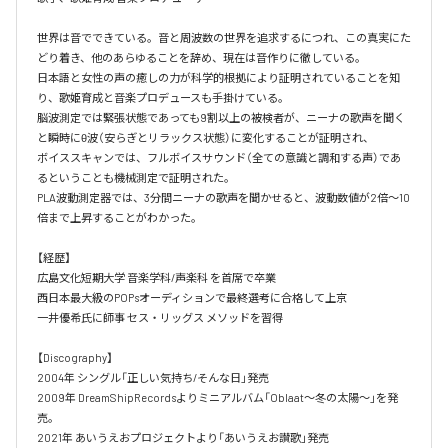
世界は音でできている。音と周波数の世界を追求するにつれ、この真実にた
どり着き、他のあらゆることを辞め、現在は音作りに徹している。

日本語と女性の声の癒しの力が科学的根拠により証明されていることを知
り、歌姫育成と音楽プロデュースも手掛けている。

脳波測定では緊張状態であっても9割以上の被検者が、ニーナの歌声を聞く
と瞬時にθ波（安らぎとリラックス状態）に変化することが証明され、

ボイススキャンでは、フルボイスサウンド（全ての意識と調和する声）であ
るということも機械測定で証明された。

PLA波動測定器では、3分間ニーナの歌声を聞かせると、波動数値が2倍～10
倍まで上昇することがわかった。

【経歴】

広島文化短期大学 音楽学科/声楽科 を首席で卒業 

西日本最大級のPOPsオーディションで最終選考に合格して上京

一井優希氏に師事 セス・リッグス メソッドを習得

【Discography】

2004年 シングル「正しい気持ち/そんな日」発売

2009年 DreamShipRecordsよりミニアルバム「Oblaat～冬の太陽～」を発
売。

2021年 あいうえおプロジェクトより「あいうえお讃歌」発売
