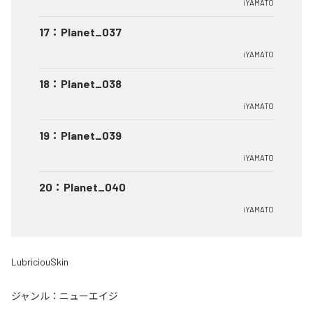
iYAMATO
17
：
Planet_037
iYAMATO
18
：
Planet_038
iYAMATO
19
：
Planet_039
iYAMATO
20
：
Planet_040
iYAMATO
LubriciouSkin
ジャンル：
ニューエイジ