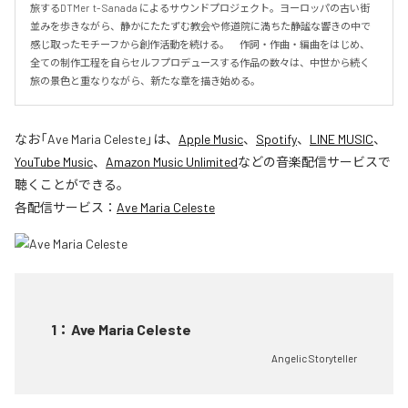
旅するDTMer  t- Sanada によるサウンドプロジェクト。ヨーロッパの古い街
並みを歩きながら、静かにたたずむ教会や修道院に満ちた静謐な響きの中で
感じ取ったモチーフから創作活動を続ける。　作詞・作曲・編曲をはじめ、
全ての制作工程を自らセルフプロデュースする作品の数々は、中世から続く
旅の景色と重なりながら、新たな章を描き始める。
なお「
Ave Maria Celeste
」は、
Apple Music
、
Spotify
、
LINE MUSIC
、
YouTube Music
、
Amazon Music Unlimited
などの音楽配信サービスで
聴くことができる。
各配信サービス：
Ave Maria Celeste
1
：
Ave Maria Celeste
Angelic Storyteller