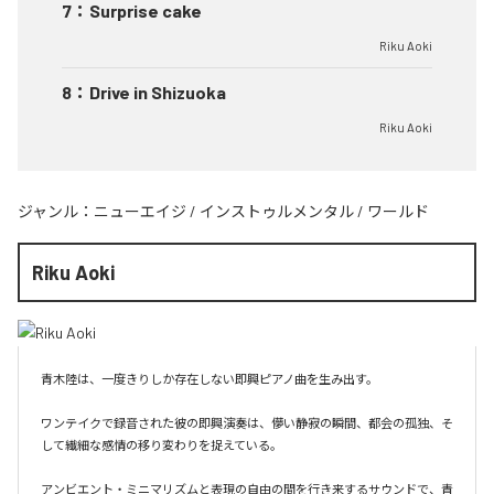
7
：
Surprise cake
Riku Aoki
8
：
Drive in Shizuoka
Riku Aoki
ジャンル：
ニューエイジ
/
インストゥルメンタル
/
ワールド
Riku Aoki
青木陸は、一度きりしか存在しない即興ピアノ曲を生み出す。

ワンテイクで録音された彼の即興演奏は、儚い静寂の瞬間、都会の孤独、そ
して繊細な感情の移り変わりを捉えている。

アンビエント・ミニマリズムと表現の自由の間を行き来するサウンドで、青