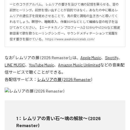
ーとのコラボアルバム。 レムリアの響きを浴びて魂の記憶を蘇らせる、音の
前世ヒーリング。前世を憶い出すことが目的ではなく、あなたの中に眠るレ
ムリアの遺伝子を目覚めさせることで、真の愛と調和の生き方へと導いてく
れるでしょう。瞑想や、睡眠導入、作業BGMなどとして繊細な音の粒子を浴
びてみてください。  【ニーナ＊カノン プロフィール】 528Hzや432Hzなど周波
数音楽で歌を歌うヒーリングシンガー。サウンドメディテーションで覚醒を
促す響きを届けている。 https://www.awakevoicelab.com/
なお「
レムリアの扉 (2026 Remaster)
」は、
Apple Music
、
Spotify
、
LINE MUSIC
、
YouTube Music
、
Amazon Music Unlimited
などの音楽配
信サービスで聴くことができる。
各配信サービス：
レムリアの扉 (2026 Remaster)
1
：
レムリアの青い石〜魂の解放〜 (2026
Remaster)