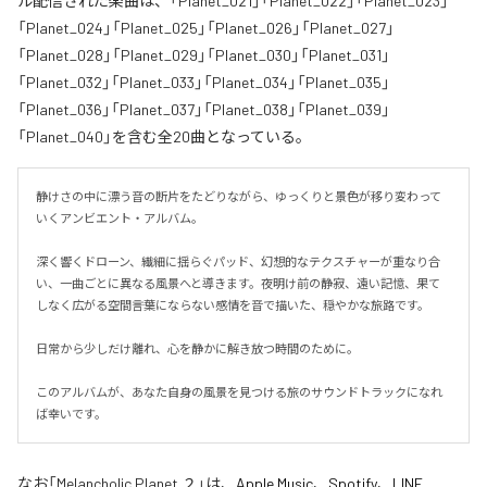
ル配信された楽曲は、「Planet_021」「Planet_022」「Planet_023」
「Planet_024」「Planet_025」「Planet_026」「Planet_027」
「Planet_028」「Planet_029」「Planet_030」「Planet_031」
「Planet_032」「Planet_033」「Planet_034」「Planet_035」
「Planet_036」「Planet_037」「Planet_038」「Planet_039」
「Planet_040」を含む全20曲となっている。
静けさの中に漂う音の断片をたどりながら、ゆっくりと景色が移り変わって
いくアンビエント・アルバム。

深く響くドローン、繊細に揺らぐパッド、幻想的なテクスチャーが重なり合
い、一曲ごとに異なる風景へと導きます。夜明け前の静寂、遠い記憶、果て
しなく広がる空間――言葉にならない感情を音で描いた、穏やかな旅路です。

日常から少しだけ離れ、心を静かに解き放つ時間のために。

このアルバムが、あなた自身の風景を見つける旅のサウンドトラックになれ
ば幸いです。
なお「
Melancholic Planet ２
」は、
Apple Music
、
Spotify
、
LINE