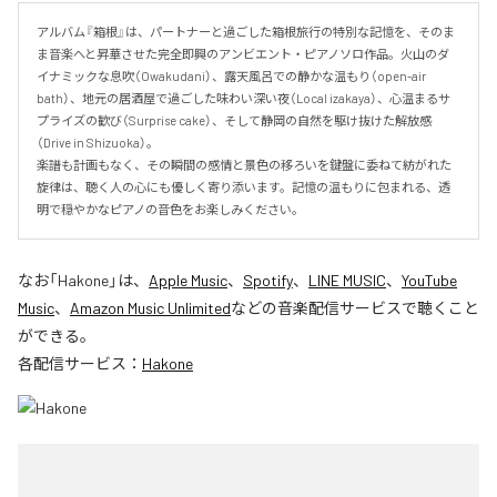
アルバム『箱根』は、パートナーと過ごした箱根旅行の特別な記憶を、そのま
ま音楽へと昇華させた完全即興のアンビエント・ピアノソロ作品。火山のダ
イナミックな息吹（Owakudani）、露天風呂での静かな温もり（open-air 
bath）、地元の居酒屋で過ごした味わい深い夜（Local izakaya）、心温まるサ
プライズの歓び（Surprise cake）、そして静岡の自然を駆け抜けた解放感
（Drive in Shizuoka）。

楽譜も計画もなく、その瞬間の感情と景色の移ろいを鍵盤に委ねて紡がれた
旋律は、聴く人の心にも優しく寄り添います。記憶の温もりに包まれる、透
明で穏やかなピアノの音色をお楽しみください。
なお「
Hakone
」は、
Apple Music
、
Spotify
、
LINE MUSIC
、
YouTube
Music
、
Amazon Music Unlimited
などの音楽配信サービスで聴くこと
ができる。
各配信サービス：
Hakone