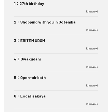
1
：
27th birthday
Riku Aoki
2
：
Shopping with you in Gotemba
Riku Aoki
3
：
EBITEN UDON
Riku Aoki
4
：
Owakudani
Riku Aoki
5
：
Open-air bath
Riku Aoki
6
：
Local izakaya
Riku Aoki