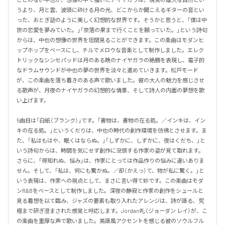
うより、月と雲、波頭に砕ける月の光、どこからか聞こえるギターの音とい
った、おとぎ話のように美しく幻想的な世界です。そうかと思うと、「僕は中
世の恋愛を夢みていた。」「奈落の果まで行くことを願っていた。」という詩句
からは、中也の想像の世界を垣間見ることができます。この楽曲はモダンヒ
ップホップをベースにし、チルでメロウな音楽として制作しました。エレク
トリックなシンセパッドは月のある晩のナイヤガラの絶勝を表現し、電子的
なドラムサウンドが中也の夢の世界を淡々と進めていきます。松戸モード
が、この楽曲を落ち着きのある声で歌いました。彼の大人の魅力を感じさせ
る歌声が、月夜のナイヤガラの幻想的な情景、そして詩人の内面の夢想を歌
い上げます。

5曲目は「白紙（ブランク）」です。「書物は、書物の在る処。／インキは、イン
キの在る処。」というくだりは、中也の時代の創作環境を彷彿とさせます。ま
た、「私はもはや、眠くはならぬ。」「しずかに、しずかに、夜はくだち、」と
いう詩句からは、時間を気にせず創作に没頭する作家の姿が見て取れます。
さらに、「得知れぬ、悩み」は、作家にとっては作品作りの悩みに違いありま
せん。そして、「私は、何にも驚かぬ。／却（かえっ）て、物が私に驚く。」と
いう表現は、作家への視点として、まさに言い得て妙です。この楽曲はモダ
ンR&Bをベースとして制作しました。深夜の静寂と作家の創作をシュールと
見る着想を以て臨み、ジャズの要素も取り入れたアレンジは、詩が語る、究
極まで研ぎ澄まされた感覚と呼応します。Jordan礼（ジョーダン レイ）が、こ
の楽曲を重厚な声で歌いました。英語風アクセントを感じる彼のソウルフル