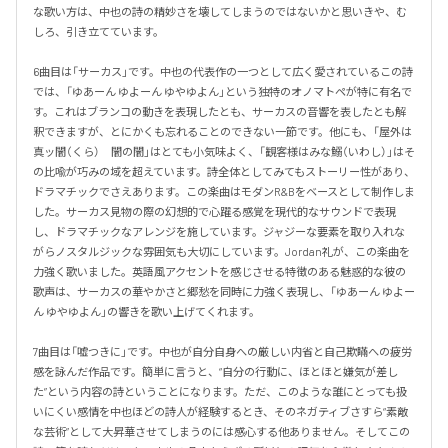
な歌い方は、中也の詩の精妙さを壊してしまうのではないかと思いきや、む
しろ、引き立てています。

6曲目は「サーカス」です。中也の代表作の一つとして広く愛されているこの詩
では、「ゆあーん ゆよーん ゆやゆよん」という独特のオノマトペが特に有名で
す。これはブランコの動きを表現したとも、サーカスの音響を表したとも解
釈できますが、とにかくも忘れることのできない一節です。他にも、「屋外は
真ッ闇（くら）　闇の闇」はとても小気味よく、「観客様はみな鰯（いわし）」はそ
の比喩が巧みの域を超えています。詩全体としてみてもストーリー性があり、
ドラマチックでさえあります。この楽曲はモダンR&Bをベースとして制作しま
した。サーカス見物の際の幻想的で心躍る感覚を現代的なサウンドで表現
し、ドラマチックなアレンジを施しています。ジャジーな要素を取り入れな
がらノスタルジックな雰囲気も大切にしています。Jordan礼が、この楽曲を
力強く歌いました。英語風アクセントを感じさせる特徴のある魅惑的な彼の
歌声は、サーカスの華やかさと郷愁を同時に力強く表現し、「ゆあーん ゆよー
ん ゆやゆよん」の響きを歌い上げてくれます。

7曲目は「嘘つきに」です。中也が自分自身への厳しい内省と自己欺瞞への疲労
感を詠んだ作品です。簡単に言うと、“自分の行動に、ほとほと嫌気が差し
た”という内容の詩ということになります。ただ、このような誰にとっても扱
いにくい感情を中也ほどの詩人が経験するとき、そのネガティブさすら“素敵
な芸術”として大昇華させてしまうのには感心する他ありません。そしてこの