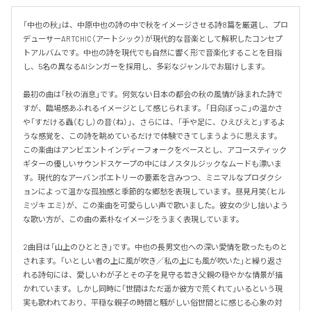
「中也の秋」は、中原中也の詩の中で秋をイメージさせる詩8篇を厳選し、プロ
デューサーARTCHIC（アートシック）が現代的な音楽として解釈したコンセプ
トアルバムです。中也の詩を現代でも自然に響く形で音楽化することを目指
し、5名の異なるAIシンガーを採用し、多彩なジャンルでお届けします。

最初の曲は「秋の消息」です。何気ない日本の都会の秋の風情が詠まれた詩で
すが、臨場感あふれるイメージとして感じられます。「日向ぼっこ」の温かさ
や「すだける蟲（むし）の音（ね）」、さらには、「手や足に、ひえびえと」するよ
うな感覚を、この詩を眺めているだけで体験できてしまうように思えます。
この楽曲はアンビエントインディーフォークをベースとし、アコースティック
ギターの優しいサウンドスケープの中にはノスタルジックなムードも漂いま
す。現代的なアーバンポエトリーの要素を含みつつ、ミニマルなプロダクシ
ョンによって温かな孤独感と季節的な郷愁を表現しています。昼見月笑（ヒル
ミヅキ エミ）が、この楽曲を可愛らしい声で歌いました。彼女の少し拙いよう
な歌い方が、この曲の素朴なイメージをうまく表現しています。

2曲目は「山上のひととき」です。中也の長男文也への深い愛情を歌ったものと
されます。「いとしい者の上に風が吹き／私の上にも風が吹いた」と繰り返さ
れる詩句には、愛しいわが子とその子を見守る若き父親の穏やかな情景が描
かれています。しかし同時に「世間はただ遥か彼方で荒くれて」いるという現
実も歌われており、平穏な親子の時間と騒がしい俗世間とに感じる心象の対