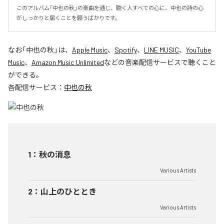
このアルバム「中也の秋」の楽曲を通じ、聴く人すべての心に、中也の詩の心
がしっかりと届くことを願うばかりです。
なお「
中也の秋
」は、
Apple Music
、
Spotify
、
LINE MUSIC
、
YouTube
Music
、
Amazon Music Unlimited
などの音楽配信サービスで聴くこと
ができる。
各配信サービス：
中也の秋
1
：
秋の消息
Various Artists
2
：
山上のひととき
Various Artists