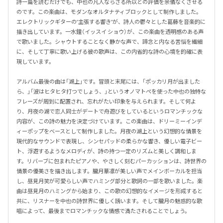
詩一篇を読むだけでも、中也の凡人ならざる所以との評価を余儀なくさせる
のです。この楽曲は、モダンなオルタナティブロックとして制作しました。
エレクトリックギターの“主張する響き”が、詩人の鬱々とした葛藤を音楽的に
描き出しています。一水鐘（イッスイ ショウ）が、この楽曲を透明感のある声
で歌いました。シャウトすることなく静かな声で、諦念と内なる苦悩を繊細
に、そして丁寧に歌い上げる彼の歌声は、この内省的な詩の心境を的確に表
現しています。

アルバム最後の曲は「湖上」です。冒頭と末尾には、「ポッカリ月が出ました
ら、」「波はヒタヒタ打つでしょう、」というオノマトペを使った中也の独特な
フレーズが周到に配置され、忘れがたい印象を与えられます。そして何よ
り、月夜の湖で恋人同士がデートで舟遊びをしているというロマンチックな
内容が、この詩の魅力を決定づけています。この楽曲は、ドリーミーインデ
ィーポップをベースとして制作しました。月夜の湖上という幻想的な情景を
現代的なサウンドで表現し、シンセパッドの柔らかな響き、優しい電子ビー
ト、浮遊するようなメロディが、詩の持つ一定のリズムと美しく調和しま
す。リバーブに包まれたピアノや、やさしく刻むパーカッションは、詩世界の
情景の優美さを描き出します。朧月華凛が美しい声でメインボーカルを担当
し、昼見月笑が可愛らしい声でハミング部分と歌詞の一部を歌いました。楽
曲は昼見月のハミングから始まり、この歌の幻想的なイメージを形成すると
共に、リスナーを中也の詩世界に優しく誘います。そして朧月の魅惑的な歌
唱によって、最後までロマンチックな情感で満たされることでしょう。
