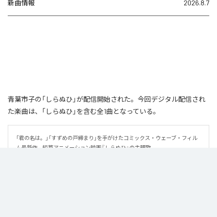
新曲情報
2026.8.7
青葉市子の「しらぬひ」が配信開始された。今回デジタル配信され
た楽曲は、「しらぬひ」を含む全1曲となっている。
「君の名は。」「すずめの戸締まり」を手がけたコミックス・ウェーブ・フィル
ム最新作、短篇アニメーション映画『しらぬひ』の主題歌。

アルバム『アダンの風』『Luminescent Creatures』で共同制作を重ねてきた梅
林太郎が作曲、青葉市子が作詞を担当。
なお「
しらぬひ
」は、
Apple Music
、
Spotify
、
LINE MUSIC
、
YouTube
Music
、
Amazon Music Unlimited
などの音楽配信サービスで聴くこと