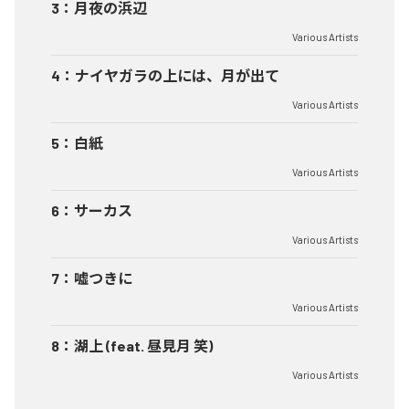
3
：
月夜の浜辺
Various Artists
4
：
ナイヤガラの上には、月が出て
Various Artists
5
：
白紙
Various Artists
6
：
サーカス
Various Artists
7
：
嘘つきに
Various Artists
8
：
湖上 (feat. 昼見月 笑)
Various Artists