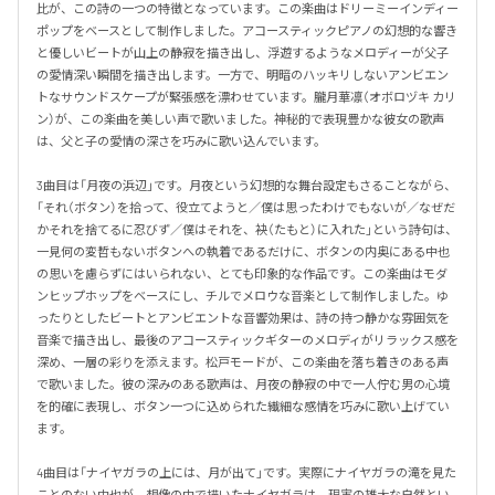
比が、この詩の一つの特徴となっています。この楽曲はドリーミーインディー
ポップをベースとして制作しました。アコースティックピアノの幻想的な響き
と優しいビートが山上の静寂を描き出し、浮遊するようなメロディーが父子
の愛情深い瞬間を描き出します。一方で、明暗のハッキリしないアンビエン
トなサウンドスケープが緊張感を漂わせています。朧月華凛（オボロヅキ カリ
ン）が、この楽曲を美しい声で歌いました。神秘的で表現豊かな彼女の歌声
は、父と子の愛情の深さを巧みに歌い込んでいます。

3曲目は「月夜の浜辺」です。月夜という幻想的な舞台設定もさることながら、
「それ（ボタン）を拾って、役立てようと／僕は思ったわけでもないが／なぜだ
かそれを捨てるに忍びず／僕はそれを、袂（たもと）に入れた」という詩句は、
一見何の変哲もないボタンへの執着であるだけに、ボタンの内奥にある中也
の思いを慮らずにはいられない、とても印象的な作品です。この楽曲はモダ
ンヒップホップをベースにし、チルでメロウな音楽として制作しました。ゆ
ったりとしたビートとアンビエントな音響効果は、詩の持つ静かな雰囲気を
音楽で描き出し、最後のアコースティックギターのメロディがリラックス感を
深め、一層の彩りを添えます。松戸モードが、この楽曲を落ち着きのある声
で歌いました。彼の深みのある歌声は、月夜の静寂の中で一人佇む男の心境
を的確に表現し、ボタン一つに込められた繊細な感情を巧みに歌い上げてい
ます。

4曲目は「ナイヤガラの上には、月が出て」です。実際にナイヤガラの滝を見た
ことのない中也が、想像の中で描いたナイヤガラは、現実の雄大な自然とい