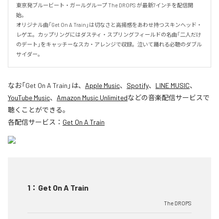
東京発ブルービート・ガールグループ The DROPS が最新7インチを配信開
始。

オリジナル曲「Get On A Train」は切なさと高揚感をあわせ持つスキンヘッド・
レゲエ。カップリングにはダスティ・スプリングフィールドの名曲「二人だけ
のデート」をキャッチーなスカ・アレンジで収録。泣いて踊れる必聴のダブル
サイダー。
なお「
Get On A Train
」は、
Apple Music
、
Spotify
、
LINE MUSIC
、
YouTube Music
、
Amazon Music Unlimited
などの音楽配信サービスで
聴くことができる。
各配信サービス：
Get On A Train
1
：
Get On A Train
The DROPS