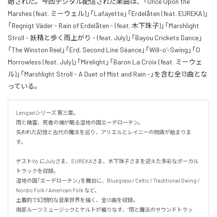
始された。今回デジタル配信された楽曲は、「Once Upon the
Marshes (feat. ミーウェル)」「Lafayette」「Erdelåten (feat. EUREKA)」
「Regnigt Väder - Rain of Erdelåten - (feat. 木下珠子)」「Marshlight
Stroll - 妖精と歩く雨上がり - (feat. July)」「Bayou Crickets Dance」
「The Winston Reel」「Erd. Second Line Séance」「Will-o'-Swing」「O
Morrowless (feat. July)」「Mirelight」「Baron La Croix (feat. ミーウェ
ル)」「Marshlight Stroll - A Duet of Mist and Rain -」を含む全13曲とな
っている。
Lengselシリーズ 第三章。

雨と精霊、死者の魂が眠る湿地の国エーデローテン。

失われた記憶と古代の魔法を巡り、アリエルとレイニーの物語が始まりま
す。

ゲストVo.にJulyさま、EUREKAさま、木下珠子さまを迎えた多彩なボーカル
トラックを収録。

湿地の国「エーデローテン」を舞台に、Bluegrass / Celtic / Traditional Swing / 
Nordic Folk / American Folk など、

土着的で幻想的な音楽世界を描く、全13曲を収録。

南部ルーツミュージックとケルトが織りなす、“雨と魔法のサウンドトラッ