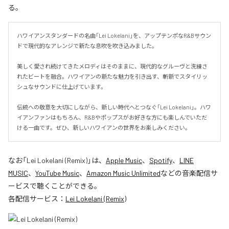
る。
ハワイアンスタンダードの名曲「Lei Lokelani」を、アップテンポなR&Bサウン
ドで現代的なアレンジで新たな息吹を吹き込みました。

美しく愛され続けてきたメロディはそのままに、現代的なグルーヴと洗練さ
れたビートを融合。ハワイアンの新たな魅力を引き出す、斬新でスタイリッ
シュなサウンドに仕上げています。

伝統への敬意を大切にしながら、新しい時代へとつなぐ「Lei Lokelani」。ハワ
イアンファンはもちろん、R&Bやポップスがお好きな方にも楽しんでいただ
ける一曲です。ぜひ、新しいハワイアンの世界をお楽しみください。
なお「
Lei Lokelani (Remix)
」は、
Apple Music
、
Spotify
、
LINE
MUSIC
、
YouTube Music
、
Amazon Music Unlimited
などの音楽配信サ
ービスで聴くことができる。
各配信サービス：
Lei Lokelani (Remix)