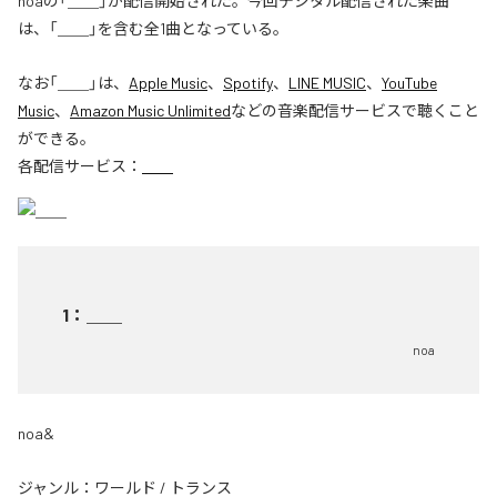
noaの「＿＿」が配信開始された。今回デジタル配信された楽曲
は、「＿＿」を含む全1曲となっている。
なお「
＿＿
」は、
Apple Music
、
Spotify
、
LINE MUSIC
、
YouTube
Music
、
Amazon Music Unlimited
などの音楽配信サービスで聴くこと
ができる。
各配信サービス：
＿＿
1
：
＿＿
noa
noa&
ジャンル：
ワールド
/
トランス