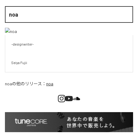
noa
-designwriter-

Seiya Fujii
noa
の他のリリース：
noa