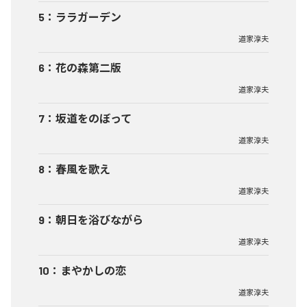
5
：
ララガーデン
道家淳夫
6
：
花の森第二版
道家淳夫
7
：
坂道をのぼって
道家淳夫
8
：
春風を歌え
道家淳夫
9
：
朝日を浴びながら
道家淳夫
10
：
まやかしの恋
道家淳夫