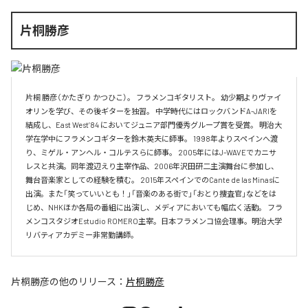
片桐勝彦
片桐 勝彦（かたぎり かつひこ）。 フラメンコギタリスト。 幼少期よりヴァイ
オリンを学び、その後ギターを独習。 中学時代にはロックバンドA-JARIを
結成し、East West’84 においてジュニア部門優秀グループ賞を受賞。 明治大
学在学中にフラメンコギターを鈴木英夫に師事。 1998年よりスペインへ渡
り、ミゲル・アンヘル・コルテスらに師事。 2005年にはJ-WAVEでカニサ
レスと共演。同年渡辺えり主宰作品、2006年沢田研二主演舞台に参加し、
舞台音楽家としての経験を積む。 2015年スペインでのCante de las Minasに
出演。また「笑っていいとも！」「音楽のある街で」「おとり捜査官」などをは
じめ、NHKほか各局の番組に出演し、メディアにおいても幅広く活動。 フラ
メンコスタジオEstudio ROMERO主宰。日本フラメンコ協会理事。明治大学
リバティアカデミー非常勤講師。
片桐勝彦
の他のリリース：
片桐勝彦