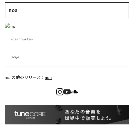
noa
-designwriter-

Seiya Fujii
noa
の他のリリース：
noa