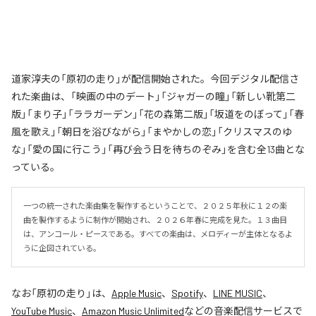
道家淳夫の「原初の走り」が配信開始された。今回デジタル配信さ
れた楽曲は、「映画の中のデート」「ジャガーの瞳」「新しい靴第二
版」「まり子」「ララガーデン」「花の森第二版」「坂道をのぼって」「春
風を歌え」「朝日を浴びながら」「まやかしの恋」「クリスマスのゆ
な」「愛の国に行こう」「再び会う日を待ちのぞみ」を含む全13曲とな
っている。
一つの統一された楽曲集を製作するということで、２０２５年秋に１２の楽
曲を製作するように制作が開始され、２０２６年春に完成を見た。１３曲目
は、アンコール・ピースである。すべての楽曲は、メロディーが主体となるよ
うに企図されている。
なお「
原初の走り
」は、
Apple Music
、
Spotify
、
LINE MUSIC
、
YouTube Music
、
Amazon Music Unlimited
などの音楽配信サービスで