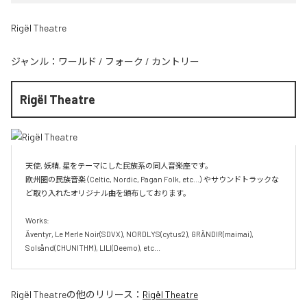
Rigël Theatre
ジャンル：
ワールド
/
フォーク
/
カントリー
Rigël Theatre
天使, 妖精, 星をテーマにした民族系の同人音楽座です。

欧州圏の民族音楽（Celtic, Nordic, Pagan Folk, etc...）やサウンドトラックな
ど取り入れたオリジナル曲を頒布しております。

Works:

Äventyr, Le Merle Noir(SDVX), NORDLYS(cytus2), GRÄNDIR(maimai), 
Solsånd(CHUNITHM), LILI(Deemo), etc...
Rigël Theatre
の他のリリース：
Rigël Theatre