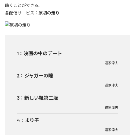
聴くことができる。
各配信サービス：
原初の走り
1
：
映画の中のデート
道家淳夫
2
：
ジャガーの瞳
道家淳夫
3
：
新しい靴第二版
道家淳夫
4
：
まり子
道家淳夫