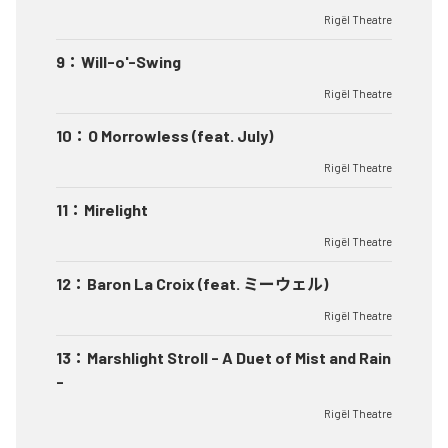
Rigël Theatre
9
：
Will-o'-Swing
Rigël Theatre
10
：
O Morrowless (feat. July)
Rigël Theatre
11
：
Mirelight
Rigël Theatre
12
：
Baron La Croix (feat. ミーウェル)
Rigël Theatre
13
：
Marshlight Stroll - A Duet of Mist and Rain
-
Rigël Theatre