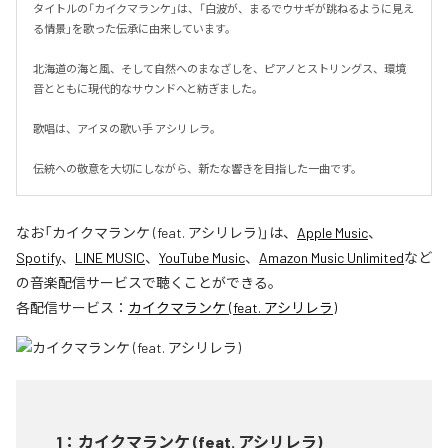
タイトルの「カイクマランケ」は、「白波が、まるでウサギが跳ねるように見え
る情景」を歌った伝承に由来しています。

北海道の海と風、そして自然へのまなざしを、ピアノとストリングス、環境
音とともに現代的なサウンドへと紡ぎました。

歌唱は、アイヌの歌い手 アシリレラ。

伝統への敬意を大切にしながら、新たな響きを目指した一曲です。
なお「
カイクマランケ (feat. アシリレラ)
」は、
Apple Music
、
Spotify
、
LINE MUSIC
、
YouTube Music
、
Amazon Music Unlimited
など
の音楽配信サービスで聴くことができる。
各配信サービス：
カイクマランケ (feat. アシリレラ)
1
：
カイクマランケ (feat. アシリレラ)