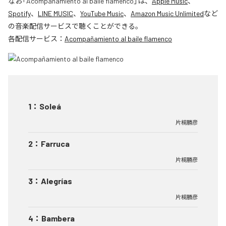
なお「
Acompañamiento al baile flamenco
」は、
Apple Music
、
Spotify
、
LINE MUSIC
、
YouTube Music
、
Amazon Music Unlimited
など
の音楽配信サービスで聴くことができる。
各配信サービス：
Acompañamiento al baile flamenco
1
：
Soleá
片桐勝彦
2
：
Farruca
片桐勝彦
3
：
Alegrías
片桐勝彦
4
：
Bambera