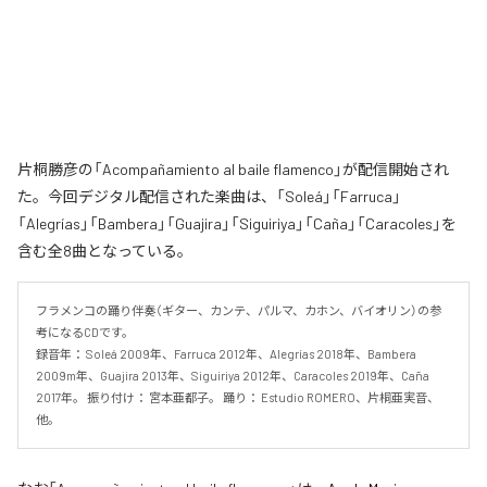
片桐勝彦の「Acompañamiento al baile flamenco」が配信開始され
た。今回デジタル配信された楽曲は、「Soleá」「Farruca」
「Alegrías」「Bambera」「Guajira」「Siguiriya」「Caña」「Caracoles」を
含む全8曲となっている。
フラメンコの踊り伴奏（ギター、カンテ、パルマ、カホン、バイオリン）の参
考になるCDです。 

録音年： Soleá 2009年、Farruca 2012年、Alegrías 2018年、Bambera 
2009m年、Guajira 2013年、Siguiriya 2012年、Caracoles 2019年、Caña 
2017年。 振り付け： 宮本亜都子。 踊り： Estudio ROMERO、片桐亜実音、
他。