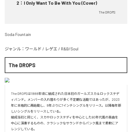
2
：
I Only Want To Be With You (Cover)
The DROPS
Soda Fountain
ジャンル：
ワールド
/
レゲエ
/
R&B/Soul
The DROPS
The DROPSは1988年頃に結成された日本初のガールズスカ＆ロックステデ
ィバンド。メンバーの入れ替わりが多く不定期な活動ではあったが、2023
年に本格的に再始動し、9年ぶりに7インチシングルをリリース。以降毎年新
しいシングルをリリースしている。

結成当初と同じく、スカやロックステディを中心とした60年代風の楽曲を
中心に演奏するものの、クラシックなサウンドからパンク風まで柔軟にア