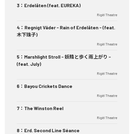
3
：
Erdelåten (feat. EUREKA)
Rigël Theatre
4
：
Regnigt Väder - Rain of Erdelåten - (feat.
木下珠子)
Rigël Theatre
5
：
Marshlight Stroll - 妖精と歩く雨上がり -
(feat. July)
Rigël Theatre
6
：
Bayou Crickets Dance
Rigël Theatre
7
：
The Winston Reel
Rigël Theatre
8
：
Erd. Second Line Séance