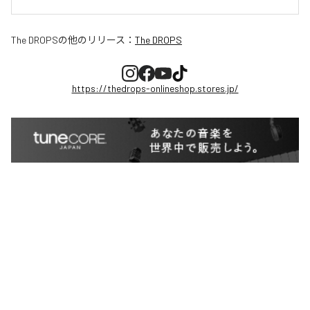
The DROPS
の他のリリース：
The DROPS
https://thedrops-onlineshop.stores.jp/