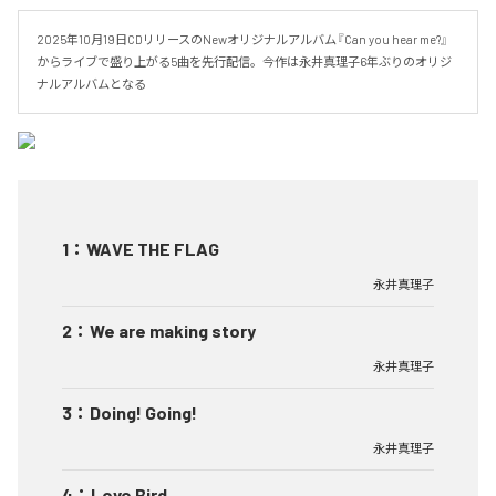
2025年10月19日CDリリースのNewオリジナルアルバム『Can you hear me?』
からライブで盛り上がる5曲を先行配信。今作は永井真理子6年ぶりのオリジ
ナルアルバムとなる
1
：
WAVE THE FLAG
永井真理子
2
：
We are making story
永井真理子
3
：
Doing! Going!
永井真理子
4
：
Love Bird