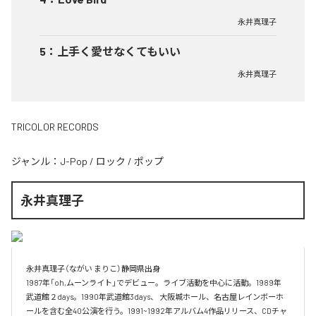
永井真理子
5
：
上手く愛せなくてもいい
永井真理子
TRICOLOR RECORDS
ジャンル：
J-Pop
/
ロック
/
ポップ
永井真理子
永井真理子（ながい まりこ）静岡県出身

1987年「oh,ムーンライト」でデビュー。ライブ活動を中心に活動。1989年 
武道館２days。1990年武道館3days、 大阪城ホール、名古屋レインボーホ
ールを含む全40公演を行う。1991~1992年アルバム4作品リリース、CDチャ