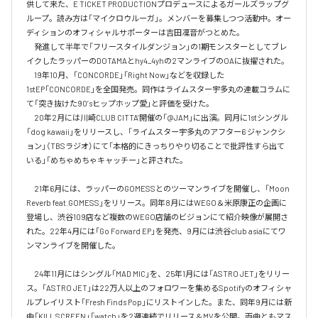
供して来た、E TICKET PRODUCTIONプロデュースによるガールズラップグ
ループ。読み方は「マイクロウルーガ」。メンバーを募集しつつ活動中。オー
ディションのオフィシャルサポーターは吉田凜音がつとめた。

　発進して半年で「フリースタイルダンジョン」の1期モンスターとしてブレ
イクしたラッパーのDOTAMAとhy4_4yhの2マンライブのOAに抜擢された。

　19年10月、「CONCORDE」「Right Now」などを収録した
1stEP「CONCORDE」を全国発売。同作はライムスター宇多丸の連載コラムに
て「突き抜けた90’sヒップホップ愛」と評価を受けた。

　20年2月には川崎CLUB CITTA’開催の「@JAM」に出演。同月に1stシングル
「dog kawaii」をリリースし、「ライムスター宇多丸のアフター6 ジャンクシ
ョン」（TBSラジオ）にて「本格的にきっちりやり切ることで批評性すら出て
いる」「めちゃめちゃキャッチー」と評された。

　21年6月には、ラッパーのGOMESSとのツーマンライブを開催し、「Moon 
Reverb feat.GOMESS」をリリース。同年8月にはWEGO＆米原康正の企画に
登場し、渋谷109店など複数のWEGO店舗のビジョンにて紹介映像が展開さ
れた。22年4月には「Go Forward EP」を発売、9月には渋谷club asiaにてワ
ンマンライブを開催した。

　24年11月にはシングル「MAD MIC」を、25年1月には「ASTRO JET」をリリー
ス。「ASTRO JET」は22万人以上のフォロワーを集めるSpotifyのオフィシャ
ルプレイリスト「Fresh Finds Pop」にリストインした。また、同年9月には新
曲「KILL SCREEN」「watch」を2週連続でリリース＆MVを公開。両曲ともマス