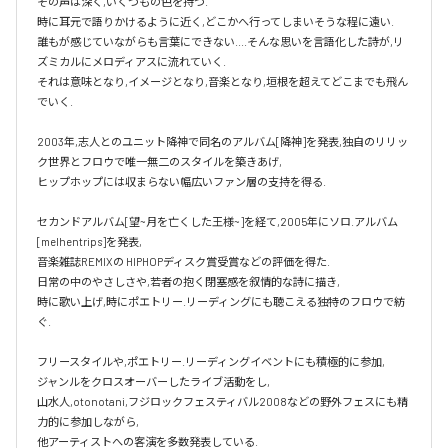
その声は深く,いくつもの色を持つ.

時に耳元で語りかけるように近く,どこかへ行ってしまいそうな程に遠い.

誰もが感じていながらも言葉にできない....そんな思いを言語化した詩が,リ
ズミカルにメロディアスに流れていく.

それは意味となり,イメージとなり,音楽となり,垣根を超えてどこまでも飛ん
でいく.

2003年,志人とのユニット降神で同名のアルバム[降神]を発表,独自のリリッ
ク世界とフロウで唯一無二のスタイルを築きあげ,

ヒップホップには収まらない幅広いファン層の支持を得る.

セカンドアルバム[望~月を亡くした王様~]を経て,2005年にソロ.アルバム 
[melhentrips]を発表,

音楽雑誌REMIXの HIPHOPディスク賞受賞などの評価を得た.

日常の中のやさしさや,若者の抱く閉塞感を叙情的な詩に描き,

時に歌い上げ,時にポエトリー.リーディングにも聴こえる独特のフロウで紡
ぐ.

フリースタイルや,ポエトリー.リーディングイベントにも積極的に参加,

ジャンルをクロスオーバーしたライブ活動をし,

山水人,otonotani,フジロックフェスティバル2008などの野外フェスにも精
力的に参加しながら,

他アーティストへの客演を多数発表している.
