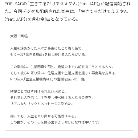
YOS-MAGの「生きてるだけでええやん (feat. JAP)」が配信開始され
た。今回デジタル配信された楽曲は、「生きてるだけでええやん
(feat. JAP)」を含む全1曲となっている。
大阪・西成。

人生を諦めかけた人々が最後にたどり着く街で、

もう一度「生きる理由」を探し続ける人たちがいる。

この楽曲は、生活困窮や孤独、絶望の中でも前を向こうとする人々、

そして彼らに寄り添い、住居支援や生活支援を通じて再出発を支える

NPO法人「生活支援機構ALL」の奮闘を描いた一曲。

綺麗ごとでは片付けられない現実と、

それでも人を信じ、手を差し伸べ続ける人たちの姿を、

リアルなリリックとメッセージに込めた。

誰にでも、人生をやり直せる可能性はある。

この曲が、その一歩を踏み出すきっかけになれば幸いです。