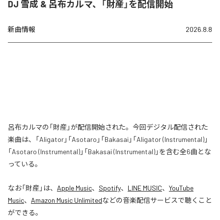
DJ 雪成 & 呂布カルマ、「財産」を配信開始
新曲情報
2026.8.8
呂布カルマの「財産」が配信開始された。今回デジタル配信された
楽曲は、「Aligator」「Asotaro」「Bakasai」「Aligator (Instrumental)」
「Asotaro (Instrumental)」「Bakasai (Instrumental)」を含む全6曲とな
っている。
なお「
財産
」は、
Apple Music
、
Spotify
、
LINE MUSIC
、
YouTube
Music
、
Amazon Music Unlimited
などの音楽配信サービスで聴くこと
ができる。