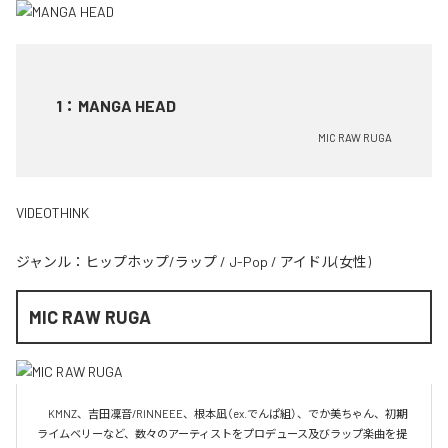
1
：
MANGA HEAD
MIC RAW RUGA
VIDEOTHINK
ジャンル：
ヒップホップ/ラップ
/
J-Pop
/
アイドル(女性)
MIC RAW RUGA
　KMNZ、吉田凜音/RINNEEE、根本凪（ex.でんぱ組）、でか美ちゃん、初期
ライムベリーなど、数々のアーティストをプロデュース及びラップ楽曲を提