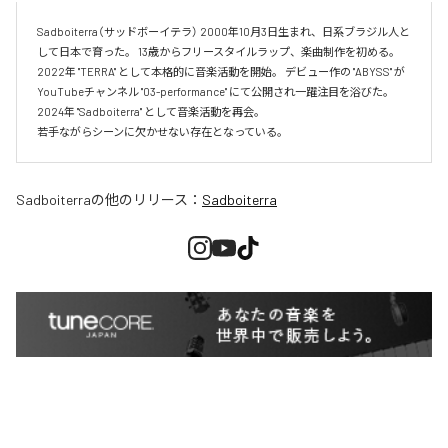
Sadboiterra（サッドボーイテラ） 2000年10月3日生まれ、日系ブラジル人と
して日本で育った。 13歳からフリースタイルラップ、楽曲制作を初める。 
2022年 "TERRA" として本格的に音楽活動を開始。 デビュー作の "ABYSS" が
YouTubeチャンネル "03-performance" にて公開され一躍注目を浴びた。 
2024年 "Sadboiterra" として音楽活動を再会。

若手ながらシーンに欠かせない存在となっている。
Sadboiterra
の他のリリース：
Sadboiterra