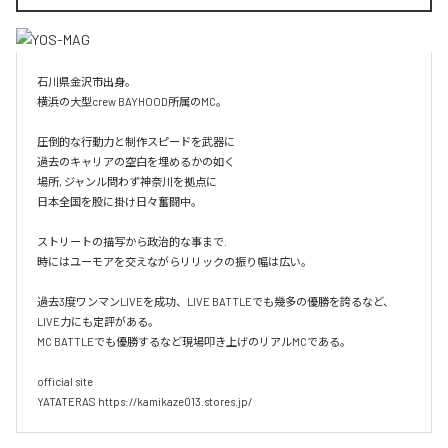
石川県金沢市出身。

横浜の大型crew BAYHOOD所属のMC。

圧倒的な行動力と制作スピードを武器に

過去のキャリアの空白を埋めるかの如く

場所, ジャンル問わず神奈川を拠点に

日本全国を股に掛け日々奮闘中。

ストリートの描写から政治的な事まで.

時にはユーモアを交えながらリリックの振り幅は広い。

過去3度ワンマンLIVEを成功、LIVE BATTLEでも幾多の優勝を誇るなど、
LIVE力にも定評がある。

MC BATTLEでも優勝するなど現場叩き上げのリアルMCである。

official site

YATATERAS https://kamikaze013.stores.jp/