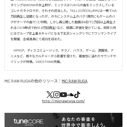
タリングはWONKの井上幹が、ミックスはYUKIらの曲をミックスしている
コレナガタクロウが、それぞれ担当した。「KILL SCREEN」のMVは一晩で145
万回再生し話題となったが、のちにシステム上のバグ（偶然にもゲームのバ
グがテーマの曲で）と判明。しかし再公開した動画は6日で2万回以上再生さ
れる（12/9時点で約10.6万回再生）など、順調に評価を受けている。同年10月
にはグループ史上最大キャパとなる下北沢シャングリラにてワンマンライブ
を開催、会場満員にて成功を収めた。

　HIPHOP、ディスコミュージック、テクノ、ハウス、ゲーム、遊園地、ア
ニメなど、様々なカルチャーから影響を受けた、雑食性に溢れたサウンドや
リリックが特徴。VIDEOTHINK所属。
MIC RAW RUGA
の他のリリース：
MIC RAW RUGA
http://micrawruga.com/