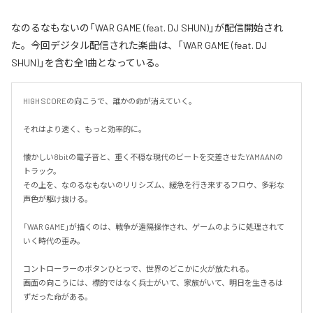
なのるなもないの「WAR GAME (feat. DJ SHUN)」が配信開始され
た。今回デジタル配信された楽曲は、「WAR GAME (feat. DJ
SHUN)」を含む全1曲となっている。
HIGH SCOREの向こうで、誰かの命が消えていく。

それはより速く、もっと効率的に。

懐かしい8bitの電子音と、重く不穏な現代のビートを交差させたYAMAANの
トラック。

その上を、なのるなもないのリリシズム、緩急を行き来するフロウ、多彩な
声色が駆け抜ける。

「WAR GAME」が描くのは、戦争が遠隔操作され、ゲームのように処理されて
いく時代の歪み。

コントローラーのボタンひとつで、世界のどこかに火が放たれる。

画面の向こうには、標的ではなく兵士がいて、家族がいて、明日を生きるは
ずだった命がある。
