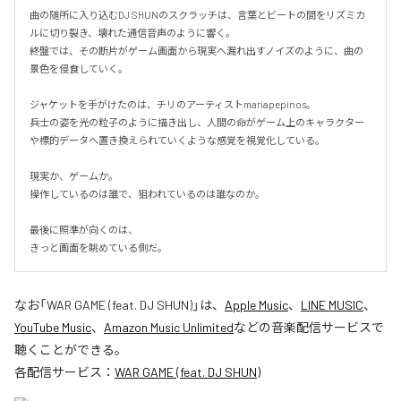
曲の随所に入り込むDJ SHUNのスクラッチは、言葉とビートの間をリズミカ
ルに切り裂き、壊れた通信音声のように響く。

終盤では、その断片がゲーム画面から現実へ漏れ出すノイズのように、曲の
景色を侵食していく。

ジャケットを手がけたのは、チリのアーティストmariapepinos。

兵士の姿を光の粒子のように描き出し、人間の命がゲーム上のキャラクター
や標的データへ置き換えられていくような感覚を視覚化している。

現実か、ゲームか。

操作しているのは誰で、狙われているのは誰なのか。

最後に照準が向くのは、

きっと画面を眺めている側だ。
なお「
WAR GAME (feat. DJ SHUN)
」は、
Apple Music
、
LINE MUSIC
、
YouTube Music
、
Amazon Music Unlimited
などの音楽配信サービスで
聴くことができる。
各配信サービス：
WAR GAME (feat. DJ SHUN)