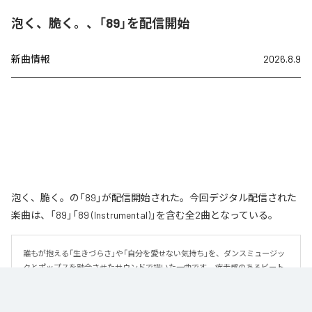
泡く、脆く。、「89」を配信開始
新曲情報
2026.8.9
泡く、脆く。の「89」が配信開始された。今回デジタル配信された
楽曲は、「89」「89 (Instrumental)」を含む全2曲となっている。
誰もが抱える「生きづらさ」や「自分を愛せない気持ち」を、ダンスミュージッ
クとポップスを融合させたサウンドで描いた一曲です。 疾走感のあるビート
と繊細な歌詞が交差し、苦しさの中にも小さな希望を見つけ出していく。 「味
方だよ」というメッセージが、心にそっと寄り添う作品です。