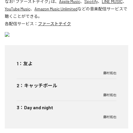
なお「
ファーストテイク
」は、
Apple Music
、
Spotify
、
LINE MUSIC
、
YouTube Music
、
Amazon Music Unlimited
などの音楽配信サービスで
聴くことができる。
各配信サービス：
ファーストテイク
1
：
友よ
藤村拓也
2
：
キャッチボール
藤村拓也
3
：
Day and night
藤村拓也