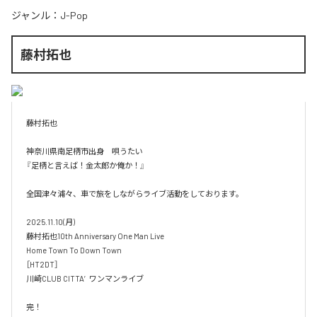
ジャンル：
J-Pop
藤村拓也
藤村拓也

神奈川県南足柄市出身　唄うたい

『足柄と言えば！金太郎か俺か！』

全国津々浦々、車で旅をしながらライブ活動をしております。

2025.11.10(月)

藤村拓也10th Anniversary One Man Live

Home Town To Down Town 

［HT2DT］

川崎CLUB CITTA′ワンマンライブ

完！
