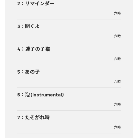
2
：
リマインダー
六時
3
：
聞くよ
六時
4
：
迷子の子猫
六時
5
：
あの子
六時
6
：
泡 (Instrumental)
六時
7
：
たそがれ時
六時