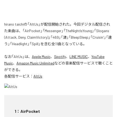
hirano taichiの「AltUs」が配信開始された。今回デジタル配信され
た楽曲は、「AirPocket」「Messenger」「TheNightIsYoung」「Slogans
(Attack, Deny, ClaimVictory)」「469」「漣」「BleepSleep」「Cruisin'」「違
う」「Headlight」「Spill」を含む全11曲となっている。
なお「
AltUs
」は、
Apple Music
、
Spotify
、
LINE MUSIC
、
YouTube
Music
、
Amazon Music Unlimited
などの音楽配信サービスで聴くこと
ができる。
各配信サービス：
AltUs
1
：
AirPocket