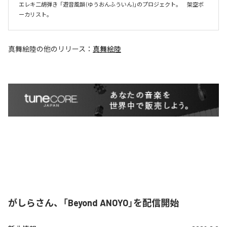
エレキ二胡弾き  「遊音風韻 (ゆうおんふういん)」のプロジェクト。　架空ボ
ーカリスト。
真舞絵陸
の他のリリース：
真舞絵陸
がしらさん、「Beyond ANOYO」を配信開始