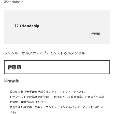
1
：
friendship
伊藤萌
ジャンル：
オルタナティブ
/
インストゥルメンタル
伊藤萌
愛知県立芸術大学音楽学部卒業。ティーチングアーティスト。

トランペットでの演奏活動を軸に，作曲家として映画音楽、企業などへの楽
曲提供、委嘱作品制作も行う。

最近では即興演奏・音楽をサウンドデザインするパフォーマンスも行なって
いる。
