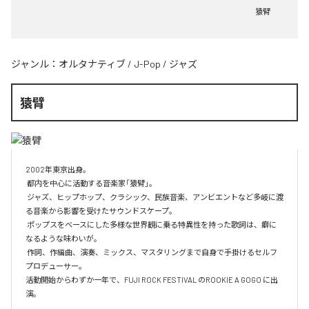
猿臂
ジャンル：
オルタナティブ
/
J-Pop
/
ジャズ
猿臂
2002年東京出身。

 都内を中心に活動する音楽家「猿臂」。

 ジャズ、ヒップホップ、クラシック、民族音楽、アンビエントなど多岐に渡
る音楽から影響を受けたサウンドスケープ。

 ポップスをベースにした多様な世界観に乗る特異性を持った歌詞は、癖に
なるような味わいが。

 作詞、作編曲、演奏、ミックス、マスタリングまで自身で手掛けるセルフ
プロデューサー。

活動開始からわずか一年で、FUJI ROCK FESTIVAL のROOKIE A GOGO に出
演。