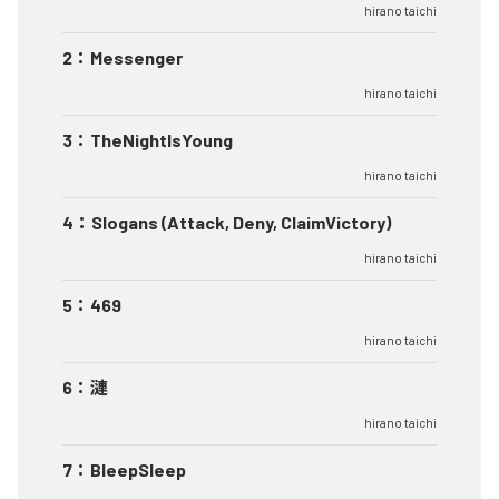
hirano taichi
2
：
Messenger
hirano taichi
3
：
TheNightIsYoung
hirano taichi
4
：
Slogans (Attack, Deny, ClaimVictory)
hirano taichi
5
：
469
hirano taichi
6
：
漣
hirano taichi
7
：
BleepSleep