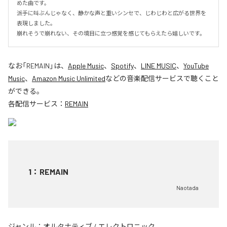
めた曲です。

派手に叫ぶんじゃなく、静かな声と重いシンセで、じわじわと広がる世界を
表現しました。

崩れそうで崩れない、その境目に立つ感覚を感じてもらえたら嬉しいです。
なお「
REMAIN
」は、
Apple Music
、
Spotify
、
LINE MUSIC
、
YouTube
Music
、
Amazon Music Unlimited
などの音楽配信サービスで聴くこと
ができる。
各配信サービス：
REMAIN
1
：
REMAIN
Naotada
ジャンル：
オルタナティブ
/
エレクトロニック