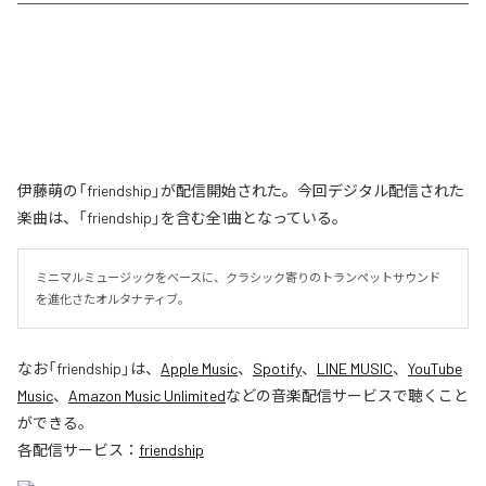
伊藤萌の「friendship」が配信開始された。今回デジタル配信された
楽曲は、「friendship」を含む全1曲となっている。
ミニマルミュージックをベースに、クラシック寄りのトランペットサウンド
を進化さたオルタナティブ。
なお「
friendship
」は、
Apple Music
、
Spotify
、
LINE MUSIC
、
YouTube
Music
、
Amazon Music Unlimited
などの音楽配信サービスで聴くこと
ができる。
各配信サービス：
friendship