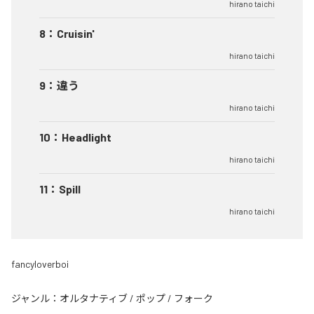
hirano taichi
8
：
Cruisin'
hirano taichi
9
：
違う
hirano taichi
10
：
Headlight
hirano taichi
11
：
Spill
hirano taichi
fancyloverboi
ジャンル：
オルタナティブ
/
ポップ
/
フォーク