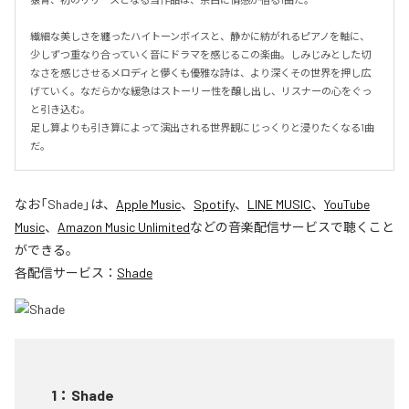
繊細な美しさを纏ったハイトーンボイスと、静かに紡がれるピアノを軸に、
少しずつ重なり合っていく音にドラマを感じるこの楽曲。しみじみとした切
なさを感じさせるメロディと儚くも優雅な詩は、より深くその世界を押し広
げていく。なだらかな緩急はストーリー性を醸し出し、リスナーの心をぐっ
と引き込む。

足し算よりも引き算によって演出される世界観にじっくりと浸りたくなる1曲
だ。
なお「
Shade
」は、
Apple Music
、
Spotify
、
LINE MUSIC
、
YouTube
Music
、
Amazon Music Unlimited
などの音楽配信サービスで聴くこと
ができる。
各配信サービス：
Shade
1
：
Shade