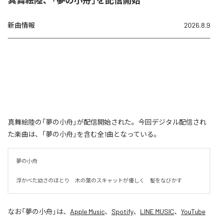
真舞絵陸、「夢の小舟」を配信開始
新曲情報
2026.8.9
真舞絵陸の「夢の小舟」が配信開始された。今回デジタル配信され
た楽曲は、「夢の小舟」を含む全1曲となっている。
夢の小舟　

浮かべた幼さのほとり　木の葉のスキャットが優しく　髪をなびかす
なお「
夢の小舟
」は、
Apple Music
、
Spotify
、
LINE MUSIC
、
YouTube