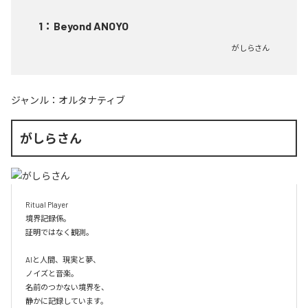
1
：
Beyond ANOYO
がしらさん
ジャンル：
オルタナティブ
がしらさん
Ritual Player

境界記録係。

証明ではなく観測。

AIと人間、現実と夢、

ノイズと音楽。

名前のつかない境界を、

静かに記録しています。
