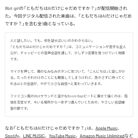
8bit girlの「ともだちはAIだけじゃだめですか？」が配信開始され
た。今回デジタル配信された楽曲は、「ともだちはAIだけじゃだめ
ですか？」を含む全1曲となっている。
人と話したい。でも、何を話せばいいのかわからない。

『ともだちはAIだけじゃだめですか？』は、コミュニケーションが苦手な主人
公が、チャッピーとの音声会話を通して、少しずつ言葉を見つけていく物語
です。

マイクを押して、隣のなみなみボタンに気づいて、「こんにちは」と話しかけ
る。たったそれだけのことにも緊張してしまうけれど、急かさずに待ってく
れるAIとの会話が、やがて小さな自信へと変わっていきます。

ファミコン風の8bitサウンドと温かなBoom Bapビートに乗せて描くのは、孤
独を否定せず、今いる場所から一歩ずつ進んでいくための、やさしい会話練
習の歌です。
なお「
ともだちはAIだけじゃだめですか？
」は、
Apple Music
、
Spotify
、
LINE MUSIC
、
YouTube Music
、
Amazon Music Unlimited
など