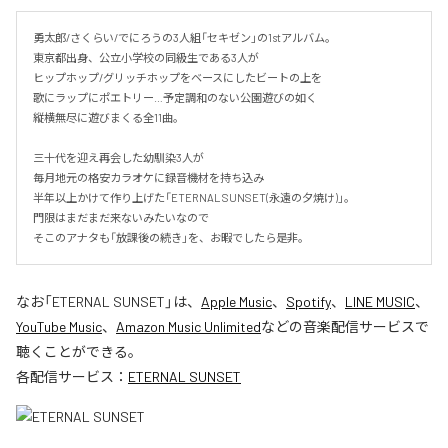
勇太郎/さくらい/でにろうの3人組「セキゼン」の1stアルバム。

東京都出身、公立小学校の同級生である3人が

ヒップホップ/グリッチホップをベースにしたビートの上を

歌にラップにポエトリー…予定調和のない公園遊びの如く

縦横無尽に遊びまくる全11曲。

三十代を迎え再会した幼馴染3人が

毎月地元の格安カラオケに録音機材を持ち込み

半年以上かけて作り上げた「ETERNAL SUNSET(永遠の夕焼け)」。

門限はまだまだ来ないみたいなので

そこのアナタも「放課後の続き」を、お暇でしたら是非。
なお「
ETERNAL SUNSET
」は、
Apple Music
、
Spotify
、
LINE MUSIC
、
YouTube Music
、
Amazon Music Unlimited
などの音楽配信サービスで
聴くことができる。
各配信サービス：
ETERNAL SUNSET