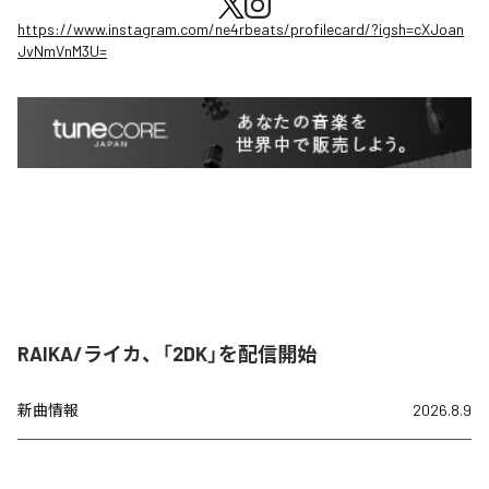
https://www.instagram.com/ne4rbeats/profilecard/?igsh=cXJoan
JvNmVnM3U=
RAIKA/ライカ、「2DK」を配信開始
新曲情報
2026.8.9