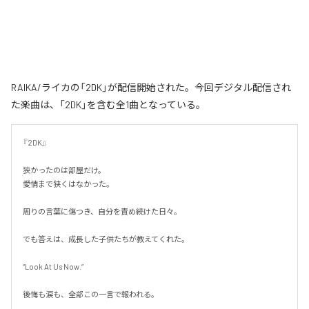
RAIKA/ライカの「2DK」が配信開始された。今回デジタル配信され
た楽曲は、「2DK」を含む全1曲となっている。
『2DK』

狭かったのは部屋だけ。

愛情まで狭くはなかった。

周りの言葉に傷つき、自分を責め続けた日々。

でも答えは、成長した子供たちが教えてくれた。

“Look At Us Now.”

後悔も涙も、全部この一言で報われる。
