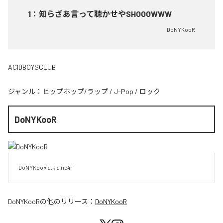
1
：
知らざあ言って聴かせやSHOOOWWW
DoNYKooR
ACIDBOYSCLUB
ジャンル：
ヒップホップ/ラップ
/
J-Pop
/
ロック
DoNYKooR
DoNYKooR a.k.a ne4r
DoNYKooR
の他のリリース：
DoNYKooR