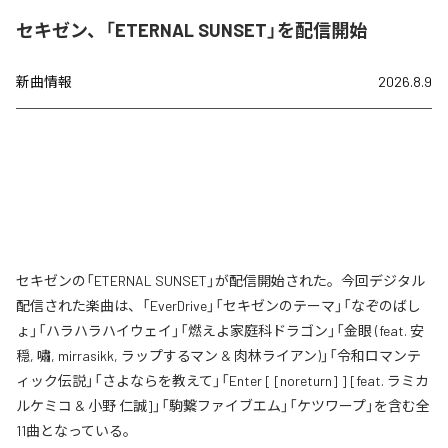
セキゼン、「ETERNAL SUNSET」を配信開始
新曲情報
2026.8.9
セキゼンの「ETERNAL SUNSET」が配信開始された。今回デジタル
配信された楽曲は、「EverDrive」「セキゼンのテーマ」「なぞのばし
ょ」「ハラハラハイウェイ」「燃えよ家庭科ドラゴン」「金眼 (feat. 安
穏, 嘯, mirrasikk, ラップするマン & 肉林ライアン)」「令和ロマンテ
ィック伝説」「さよならを教えて」「Enter [ [noreturn] ] [feat. ラミカ
ルケミコ & 小野 仁誠]」「駒繋ファイブエム」「ケツワープ」を含む全
11曲となっている。