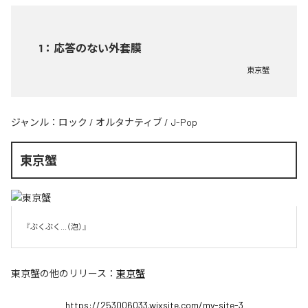
1
：
応答のない外套膜
東京蟹
ジャンル：
ロック
/
オルタナティブ
/
J-Pop
東京蟹
『ぶくぶく...（泡）』
東京蟹
の他のリリース：
東京蟹
https://253006033.wixsite.com/my-site-3