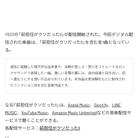
Y923の「前担任がクソだったII」が配信開始された。今回デジタル配
信された楽曲は、「前担任がクソだったII」を含む全1曲となってい
る。
過去に経験した理不尽な出来事や、当時の苦しさ・怒りをストレートなロッ
クサウンドで表現した一曲。激しい言葉の裏には、自分自身と向き合い、前
へ進もうとする想いが込められています。本作品は実体験をもとに制作され
たフィクション性を含む音楽作品です。
なお「
前担任がクソだったII
」は、
Apple Music
、
Spotify
、
LINE
MUSIC
、
YouTube Music
、
Amazon Music Unlimited
などの音楽配信サ
ービスで聴くことができる。
各配信サービス：
前担任がクソだったII