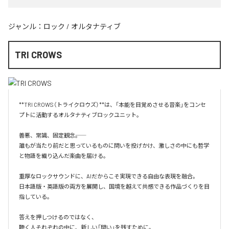
ジャンル：
ロック
/
オルタナティブ
TRI CROWS
**TRI CROWS（トライクロウズ）**は、「本能を目覚めさせる音楽」をコンセ
プトに活動するオルタナティブロックユニット。

善悪、常識、固定観念――。

誰もが当たり前だと思っているものに問いを投げかけ、激しさの中にも哲学
と物語を織り込んだ楽曲を届ける。

重厚なロックサウンドに、AIだからこそ実現できる自由な表現を融合。

日本語版・英語版の両方を展開し、国境を越えて共感できる作品づくりを目
指している。

答えを押しつけるのではなく、

聴く人それぞれの中に、新しい「問い」を残すために。
