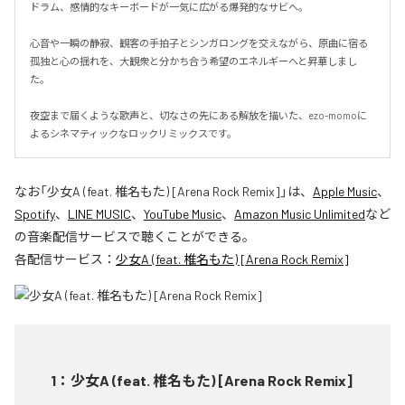
ドラム、感情的なキーボードが一気に広がる爆発的なサビへ。

心音や一瞬の静寂、観客の手拍子とシンガロングを交えながら、原曲に宿る
孤独と心の揺れを、大観衆と分かち合う希望のエネルギーへと昇華しまし
た。

夜空まで届くような歌声と、切なさの先にある解放を描いた、ezo-momoに
よるシネマティックなロックリミックスです。
なお「
少女A (feat. 椎名もた) [Arena Rock Remix]
」は、
Apple Music
、
Spotify
、
LINE MUSIC
、
YouTube Music
、
Amazon Music Unlimited
など
の音楽配信サービスで聴くことができる。
各配信サービス：
少女A (feat. 椎名もた) [Arena Rock Remix]
1
：
少女A (feat. 椎名もた) [Arena Rock Remix]