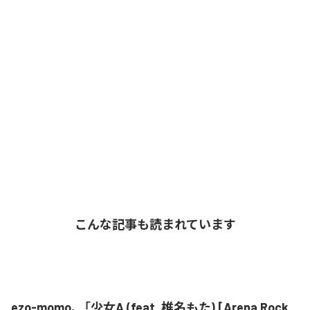
こんな記事も読まれています
ezo-momo、「少女A (feat. 椎名もた) [Arena Rock