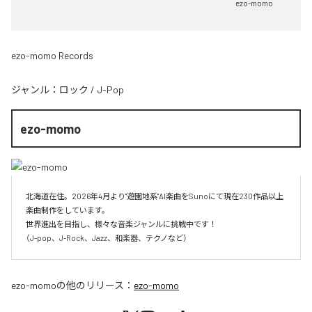
ezo-momo
ezo-momo Records
ジャンル：
ロック
/
J-Pop
ezo-momo
北海道在住。2026年4月より"遊園地系"AI楽曲をSunoにて現在230作品以上
楽曲制作をしています。

世界進出を目指し、様々な音楽ジャンルに挑戦中です！

（J-pop、J-Rock、Jazz、和楽器、テクノなど）
ezo-momo
の他のリリース：
ezo-momo