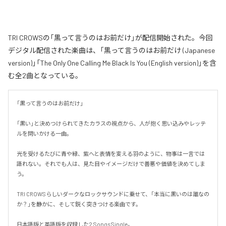
TRI CROWSの「黒って言うのはお前だけ」が配信開始された。今回
デジタル配信された楽曲は、「黒って言うのはお前だけ (Japanese
version)」「The Only One Calling Me Black Is You (English version)」を含
む全2曲となっている。
「黒って言うのはお前だけ」

「黒い」と決めつけられてきたカラスの視点から、人が抱く思い込みやレッテ
ルを問いかける一曲。

光を受けるたびに青や緑、紫へと表情を変える羽のように、物事は一言では
語れない。それでも人は、見た目やイメージだけで善悪や価値を決めてしま
う。

TRI CROWSらしいダークなロックサウンドに乗せて、「本当に黒いのは誰なの
か？」を静かに、そして鋭く突きつける楽曲です。

日本語版と英語版を収録した2 Songs Single。