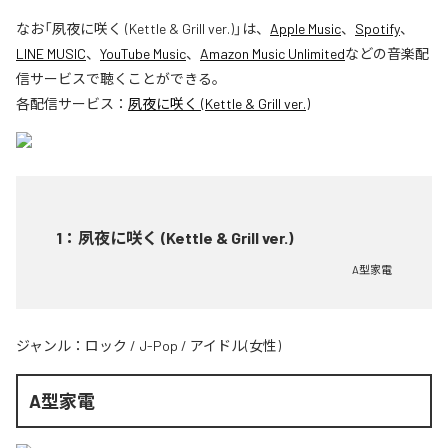
なお「
夙夜に咲く (Kettle & Grill ver.)
」は、
Apple Music
、
Spotify
、
LINE MUSIC
、
YouTube Music
、
Amazon Music Unlimited
などの音楽配
信サービスで聴くことができる。
各配信サービス：
夙夜に咲く (Kettle & Grill ver.)
1
：
夙夜に咲く (Kettle & Grill ver.)
A型家電
ジャンル：
ロック
/
J-Pop
/
アイドル(女性)
A型家電