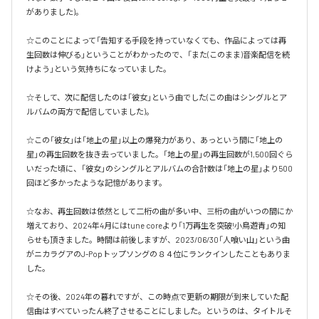
がありました)。

☆このことによって「告知する手段を持っていなくても、作品によっては再
生回数は伸びる」ということがわかったので、「また(このまま)音楽配信を続
けよう」という気持ちになっていました。

☆そして、次に配信したのは「彼女」という曲でした(この曲はシングルとア
ルバムの両方で配信していました)。

☆この「彼女」は「地上の星」以上の爆発力があり、あっという間に「地上の
星」の再生回数を抜き去っていました。「地上の星」の再生回数が1,500回ぐら
いだった頃に、「彼女」のシングルとアルバムの合計数は「地上の星」より500
回ほど多かったような記憶があります。

☆なお、再生回数は依然として二桁の曲が多い中、三桁の曲がいつの間にか
増えており、2024年4月にはtune coreより「1万再生を突破!小鳥遊青」の知
らせも頂きました。時間は前後しますが、2023/06/30「人喰い山」という曲
がニカラグアのJ-Popトップソングの８４位にランクインしたこともありま
した。

☆その後、2024年の暮れですが、この時点で更新の期限が到来していた配
信曲はすべていったん終了させることにしました。というのは、タイトルそ