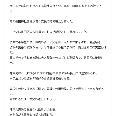
長田神社は神戸を代表する神社のひとつ。鎮座1800年を超える古社であ
る。

その長田神社を取り巻く庶民の町で彼女は育った。

亡き父は長田区の公務員で、町の世話役として慕われていた。

彼女が小学生の頃、毎晩のように父を慕う人たちが家を訪れ、宴会騒ぎ。

彼女の出番は歌謡ショー。河内音頭から星の流れに、西田さちこに美空ひば
り。

面白半分で唄わせる歌は大人顔負けのコブシと歌唱力で、訪問客は絶賛し
た。

神戸発祥と云われる「カラオケ機｣は 祭りの多い長田では重宝がられ、

中学生だった彼女の絶好のお披露目場所となる。

高校生の彼女はあねご肌で、同級生の相談役。周りを元気にさせる力があ
る。

慕われるのはご尊父の遺伝であろう。

神戸大震災に見舞われ住まいは全壊。

命からがら家族と京都へ疎開した。
