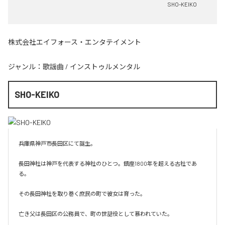
SHO-KEIKO
株式会社エイフォース・エンタテイメント
ジャンル：
歌謡曲
/
インストゥルメンタル
SHO-KEIKO
兵庫県神戸市長田区にて誕生。

長田神社は神戸を代表する神社のひとつ。鎮座1800年を超える古社であ
る。

その長田神社を取り巻く庶民の町で彼女は育った。

亡き父は長田区の公務員で、町の世話役として慕われていた。
