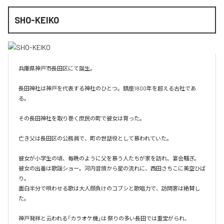
SHO-KEIKO
兵庫県神戸市長田区にて誕生。

長田神社は神戸を代表する神社のひとつ。鎮座1800年を超える古社であ
る。

その長田神社を取り巻く庶民の町で彼女は育った。

亡き父は長田区の公務員で、町の世話役として慕われていた。

彼女が小学生の頃、毎晩のように父を慕う人たちが家を訪れ、宴会騒ぎ。

彼女の出番は歌謡ショー。河内音頭から星の流れに、西田さちこに美空ひば
り。

面白半分で唄わせる歌は大人顔負けのコブシと歌唱力で、訪問客は絶賛し
た。

神戸発祥と云われる「カラオケ機｣は 祭りの多い長田では重宝がられ、
