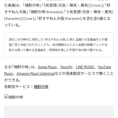
た楽曲は、「焼酎の唄」「3気音頭 (元気・陽気・勇気) [Cover]」「好
きやねん大阪」「焼酎の唄 (Karaoke)」「３気音頭 (元気・陽気・勇気)
[Karaoke] [Cover]」「好きやねん大阪 (Karaoke)」を含む全6曲とな
っている。
浪花こゆき時代に発売した「好きやねん大阪」に続く盆踊りの定番曲をとの要
望に答え作成された今シングル。地元関西はもとより全国の歌踊ファンが注
目する歌って踊れる定番曲を、円熟味を増した平岡千佳の歌で聴かせる。
なお「
焼酎の唄
」は、
Apple Music
、
Spotify
、
LINE MUSIC
、
YouTube
Music
、
Amazon Music Unlimited
などの音楽配信サービスで聴くこと
ができる。
各配信サービス：
焼酎の唄