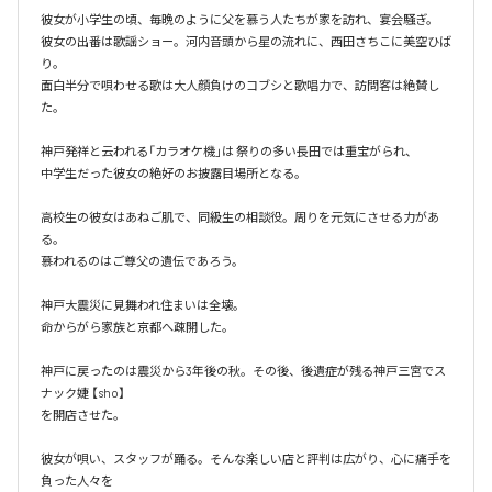
彼女が小学生の頃、毎晩のように父を慕う人たちが家を訪れ、宴会騒ぎ。

彼女の出番は歌謡ショー。河内音頭から星の流れに、西田さちこに美空ひば
り。

面白半分で唄わせる歌は大人顔負けのコブシと歌唱力で、訪問客は絶賛し
た。

神戸発祥と云われる「カラオケ機｣は 祭りの多い長田では重宝がられ、

中学生だった彼女の絶好のお披露目場所となる。

高校生の彼女はあねご肌で、同級生の相談役。周りを元気にさせる力があ
る。

慕われるのはご尊父の遺伝であろう。

神戸大震災に見舞われ住まいは全壊。

命からがら家族と京都へ疎開した。

神戸に戻ったのは震災から3年後の秋。その後、後遺症が残る神戸三宮でス
ナック婕 【sho】

を開店させた。

彼女が唄い、スタッフが踊る。そんな楽しい店と評判は広がり、心に痛手を
負った人々を
