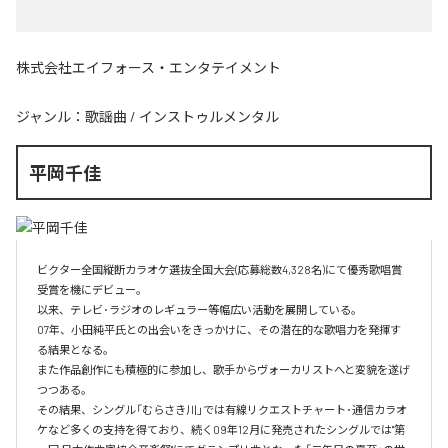
株式会社エイフォース・エンタテイメント
ジャンル：
歌謡曲
/
インストゥルメンタル
平岡千佳
ビクター全国縦断カラオケ選抜全国大会(応募総数4,328名)にて優秀歌唱賞
受賞を機にデビュー。

以来、テレビ･ラジオのレギュラー等幅広い活動を展開している。

07年、小田純平氏との出会いをきっかけに、その潜在的な歌唱力を発揮す
る結果となる。

また作品創作にも積極的に参加し、歌手からヴォーカリストへと変貌を遂げ
つつある。

その結果、シングル「むらさき川」では有線リクエストチャート･通信カラオ
ケなど多くの支持を得ており、続く09年12月に発売されたシングルでは"第