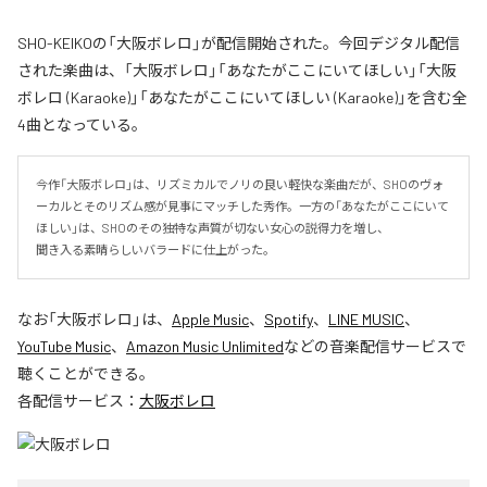
SHO-KEIKOの「大阪ボレロ」が配信開始された。今回デジタル配信
された楽曲は、「大阪ボレロ」「あなたがここにいてほしい」「大阪
ボレロ (Karaoke)」「あなたがここにいてほしい (Karaoke)」を含む全
4曲となっている。
今作「大阪ボレロ」は、リズミカルでノリの良い軽快な楽曲だが、SHOのヴォ
ーカルとそのリズム感が見事にマッチした秀作。一方の「あなたがここにいて
ほしい」は、SHOのその独特な声質が切ない女心の説得力を増し、

聞き入る素晴らしいバラードに仕上がった。
なお「
大阪ボレロ
」は、
Apple Music
、
Spotify
、
LINE MUSIC
、
YouTube Music
、
Amazon Music Unlimited
などの音楽配信サービスで
聴くことができる。
各配信サービス：
大阪ボレロ