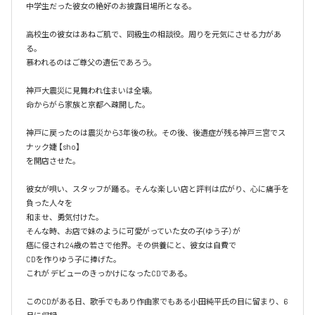
中学生だった彼女の絶好のお披露目場所となる。

高校生の彼女はあねご肌で、同級生の相談役。周りを元気にさせる力があ
る。

慕われるのはご尊父の遺伝であろう。

神戸大震災に見舞われ住まいは全壊。

命からがら家族と京都へ疎開した。

神戸に戻ったのは震災から3年後の秋。その後、後遺症が残る神戸三宮でス
ナック婕 【sho】

を開店させた。

彼女が唄い、スタッフが踊る。そんな楽しい店と評判は広がり、心に痛手を
負った人々を

和ませ、勇気付けた。

そんな時、お店で妹のように可愛がっていた女の子(ゆう子）が

癌に侵され24歳の若さで他界。その供養にと、彼女は自費で

CDを作りゆう子に捧げた。

これが デビューのきっかけになったCDである。

このCDがある日、歌手でもあり作曲家でもある小田純平氏の目に留まり、6