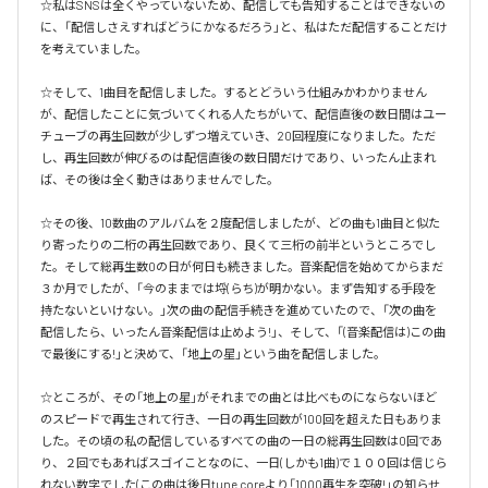
☆私はSNSは全くやっていないため、配信しても告知することはできないの
に、「配信しさえすればどうにかなるだろう」と、私はただ配信することだけ
を考えていました。

☆そして、1曲目を配信しました。するとどういう仕組みかわかりません
が、配信したことに気づいてくれる人たちがいて、配信直後の数日間はユー
チューブの再生回数が少しずつ増えていき、20回程度になりました。ただ
し、再生回数が伸びるのは配信直後の数日間だけであり、いったん止まれ
ば、その後は全く動きはありませんでした。

☆その後、10数曲のアルバムを２度配信しましたが、どの曲も1曲目と似た
り寄ったりの二桁の再生回数であり、良くて三桁の前半というところでし
た。そして総再生数0の日が何日も続きました。音楽配信を始めてからまだ
３か月でしたが、「今のままでは埒(らち)が明かない。まず告知する手段を
持たないといけない。」次の曲の配信手続きを進めていたので、「次の曲を
配信したら、いったん音楽配信は止めよう!」、そして、「(音楽配信は)この曲
で最後にする!」と決めて、「地上の星」という曲を配信しました。

☆ところが、その「地上の星」がそれまでの曲とは比べものにならないほど
のスピードで再生されて行き、一日の再生回数が100回を超えた日もありま
した。その頃の私の配信しているすべての曲の一日の総再生回数は0回であ
り、２回でもあればスゴイことなのに、一日(しかも1曲)で１００回は信じら
れない数字でした(この曲は後日tune coreより「1000再生を突破!」の知らせ