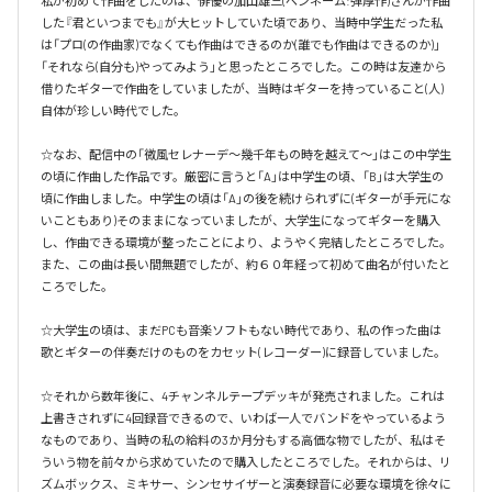
私が初めて作曲をしたのは、俳優の加山雄三(ペンネーム:弾厚作)さんが作曲
した『君といつまでも』が大ヒットしていた頃であり、当時中学生だった私
は「プロ(の作曲家)でなくても作曲はできるのか(誰でも作曲はできるのか)」
「それなら(自分も)やってみよう」と思ったところでした。この時は友達から
借りたギターで作曲をしていましたが、当時はギターを持っていること(人)
自体が珍しい時代でした。

☆なお、配信中の「微風セレナーデ～幾千年もの時を越えて～」はこの中学生
の頃に作曲した作品です。厳密に言うと「A」は中学生の頃、「B」は大学生の
頃に作曲しました。中学生の頃は「A」の後を続けられずに(ギターが手元にな
いこともあり)そのままになっていましたが、大学生になってギターを購入
し、作曲できる環境が整ったことにより、ようやく完結したところでした。
また、この曲は長い間無題でしたが、約６０年経って初めて曲名が付いたと
ころでした。

☆大学生の頃は、まだPCも音楽ソフトもない時代であり、私の作った曲は
歌とギターの伴奏だけのものをカセット(レコーダー)に録音していました。

☆それから数年後に、4チャンネルテープデッキが発売されました。これは
上書きされずに4回録音できるので、いわば一人でバンドをやっているよう
なものであり、当時の私の給料の3か月分もする高価な物でしたが、私はそ
ういう物を前々から求めていたので購入したところでした。それからは、リ
ズムボックス、ミキサー、シンセサイザーと演奏録音に必要な環境を徐々に