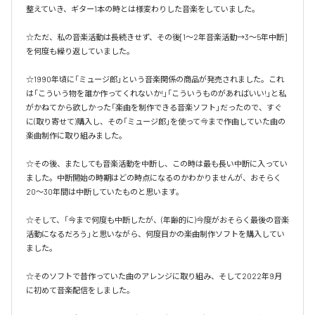
整えていき、ギター1本の時とは様変わりした音楽をしていました。

☆ただ、私の音楽活動は長続きせず、その後[1～2年音楽活動→3～5年中断]
を何度も繰り返していました。

☆1990年頃に「ミュージ郎」という音楽関係の商品が発売されました。これ
は「こういう物を誰か作ってくれないか!」「こういうものがあればいい!」と私
がかねてから欲しかった「楽曲を制作できる音楽ソフト」だったので、すぐ
に(取り寄せて)購入し、その「ミュージ郎」を使って今まで作曲していた曲の
楽曲制作に取り組みました。

☆その後、またしても音楽活動を中断し、この時は最も長い中断に入ってい
ました。中断開始の時期はどの時点になるのかわかりませんが、おそらく
20～30年間は中断していたものと思います。

☆そして、「今まで何度も中断したが、(年齢的に)今度がおそらく最後の音楽
活動になるだろう」と思いながら、何度目かの楽曲制作ソフトを購入してい
ました。

☆そのソフトで昔作っていた曲のアレンジに取り組み、そして2022年9月
に初めて音楽配信をしました。
