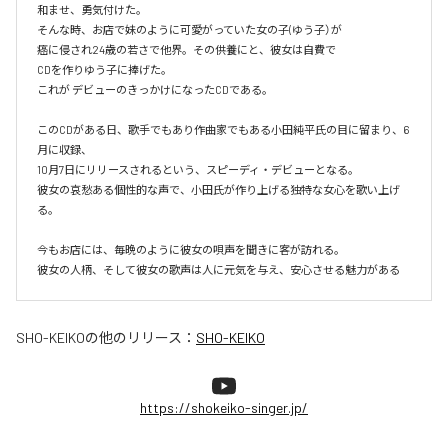
和ませ、勇気付けた。

そんな時、お店で妹のように可愛がっていた女の子(ゆう子）が

癌に侵され24歳の若さで他界。その供養にと、彼女は自費で

CDを作りゆう子に捧げた。

これが デビューのきっかけになったCDである。

このCDがある日、歌手でもあり作曲家でもある小田純平氏の目に留まり、6
月に収録、

10月7日にリリースされるという、スピーディ・デビューとなる。

彼女の哀愁ある個性的な声で、小田氏が作り上げる独特な女心を歌い上げ
る。

今もお店には、毎晩のように彼女の唄声を聞きに客が訪れる。

彼女の人柄、そして彼女の歌声は人に元気を与え、安心させる魅力がある
SHO-KEIKO
の他のリリース：
SHO-KEIKO
https://shokeiko-singer.jp/