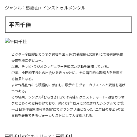
ジャンル：
歌謡曲
/
インストゥルメンタル
平岡千佳
ビクター全国縦断カラオケ選抜全国大会(応募総数4,328名)にて優秀歌唱賞
受賞を機にデビュー。

以来、テレビ･ラジオのレギュラー等幅広い活動を展開している。

07年、小田純平氏との出会いをきっかけに、その潜在的な歌唱力を発揮す
る結果となる。

また作品創作にも積極的に参加し、歌手からヴォーカリストへと変貌を遂げ
つつある。

その結果、シングル「むらさき川」では有線リクエストチャート･通信カラオ
ケなど多くの支持を得ており、続く09年12月に発売されたシングルでは"第
一回 日本作曲家協会音楽祭"にてグランプリ曲となった「二年目の夏至」の世
界観を表現できるヴォーカリストとして大抜擢される。
平岡千佳
の他のリリース：
平岡千佳