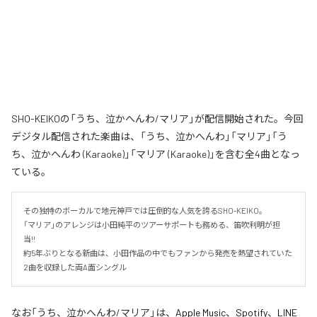
SHO-KEIKOの「うち、泣かへんわ/マリア」が配信開始された。今回
デジタル配信された楽曲は、「うち、泣かへんわ」「マリア」「う
ち、泣かへんわ (Karaoke)」「マリア (Karaoke)」を含む全4曲となっ
ている。
その独特のボーカルで地元神戸では圧倒的な人気を誇るSHO-KEIKO。

「マリア」のアレンジは小田純平のツアーサポートも務める、笛吹利明が担
当!!　

約5年ぶりとなる新曲は、小田作品の中でもファンから発売を熱望されていた
2曲を収録した両A面シングル
なお「
うち、泣かへんわ/マリア
」は、
Apple Music
、
Spotify
、
LINE