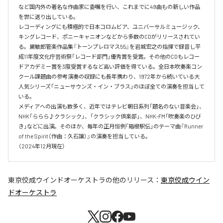
など国内外の著名な作曲家に委嘱を行い、これまでに49曲もの新しい作品
を世に送り出している。

レコーディングにも積極的で日本コロムビア、ユニバーサルミュージック、
キングレコード、ポニーキャニオンなどから多数のCDがリリースされてい
る。黛敏郎管楽作品集『トーンプレロマス55』を岩城宏之の指揮で録音し平
成11年度文化庁芸術祭「レコード部門」優秀賞を受賞。その他のCDもレコー
ドアカデミー賞を3度受賞するなど高い評価を得ている。全日本吹奏楽コン
クール課題曲の参考演奏の収録にも長年携わり、1972年から続いている大
人気シリーズ「ニューサウンズ・イン・ブラス」のほぼ全ての演奏を担当して
いる。

メディアへの出演も数多く、近年ではテレビ朝日系列「題名のない音楽会」、
NHK「ららら♪クラシック」、「クラシック倶楽部」、NHK-FM「吹奏楽のひび
き」などに出演。そのほか、毎年の正月恒例「箱根駅伝」のテーマ曲『Runner 
of the Spirit（作曲：久石譲）』の演奏を担当している。

（2024年12月現在）
東京佼成ウインドオーケストラ
の他のリリース：
東京佼成ウイン
ドオーケストラ