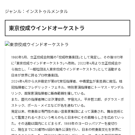
ジャンル：
インストゥルメンタル
東京佼成ウインドオーケストラ
1960年5月、立正佼成会附属の「佼成吹奏楽団」として発足し、その後1973年
に「東京佼成ウインドオーケストラ」へ改称。2022年4月より立正佼成会か
ら独立し、「一般社団法人東京佼成ウインドオーケストラ」として活動する
日本が世界に誇るプロ吹奏楽団。

2024年4月から大井剛史が第6代常任指揮者、中橋愛生が楽芸員に就任。桂
冠指揮者にフレデリック・フェネル、特別客演指揮者にトーマス・ザンデル
リンク、首席客演指揮者に飯森範親を擁している。

また、歴代の指揮者陣には汐澤安彦、宇宿允人、平井哲三郎、ダグラス・ボ
ストック、ポール・メイエなどが名を連ねている。

発足以来、吹奏楽は専門性の高い音楽家集団によって演奏され、舞台芸術と
して鑑賞されるべきという考えのもと日本中にその素晴らしさを広めていっ
た。その活動は国内にとどまらず、1989年のヨーロッパツアーを皮切り
に、現在までに30都市45回の海外公演を行い、日本の吹奏楽文化を世界に