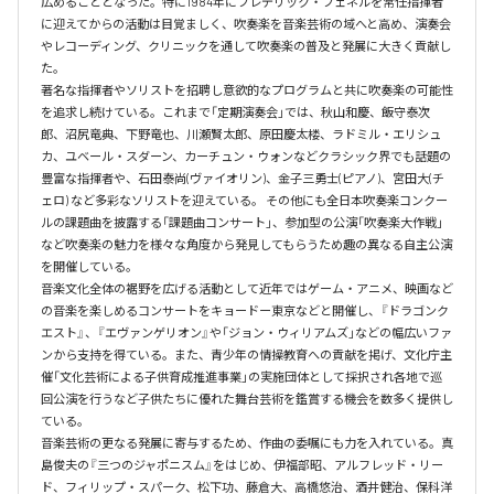
広めることとなった。特に1984年にフレデリック・フェネルを常任指揮者
に迎えてからの活動は目覚ましく、吹奏楽を音楽芸術の域へと高め、演奏会
やレコーディング、クリニックを通して吹奏楽の普及と発展に大きく貢献し
た。

著名な指揮者やソリストを招聘し意欲的なプログラムと共に吹奏楽の可能性
を追求し続けている。これまで「定期演奏会」では、秋山和慶、飯守泰次
郎、沼尻竜典、下野竜也、川瀬賢太郎、原田慶太楼、ラドミル・エリシュ
カ、ユベール・スダーン、カーチュン・ウォンなどクラシック界でも話題の
豊富な指揮者や、石田泰尚(ヴァイオリン)、金子三勇士(ピアノ)、宮田大(チ
ェロ) など多彩なソリストを迎えている。 その他にも全日本吹奏楽コンクー
ルの課題曲を披露する「課題曲コンサート」、参加型の公演「吹奏楽大作戦」
など吹奏楽の魅力を様々な角度から発見してもらうため趣の異なる自主公演
を開催している。

音楽文化全体の裾野を広げる活動として近年ではゲーム・アニメ、映画など
の音楽を楽しめるコンサートをキョードー東京などと開催し、『ドラゴンク
エスト』、『エヴァンゲリオン』や「ジョン・ウィリアムズ」などの幅広いファ
ンから支持を得ている。また、青少年の情操教育への貢献を掲げ、文化庁主
催「文化芸術による子供育成推進事業」の実施団体として採択され各地で巡
回公演を行うなど子供たちに優れた舞台芸術を鑑賞する機会を数多く提供し
ている。

音楽芸術の更なる発展に寄与するため、作曲の委嘱にも力を入れている。真
島俊夫の『三つのジャポニスム』をはじめ、伊福部昭、アルフレッド・リー
ド、フィリップ・スパーク、松下功、藤倉大、高橋悠治、酒井健治、保科洋