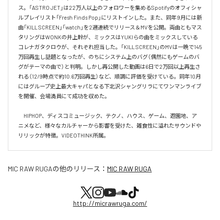
ス。「ASTRO JET」は22万人以上のフォロワーを集めるSpotifyのオフィシャ
ルプレイリスト「Fresh Finds Pop」にリストインした。また、同年9月には新
曲「KILL SCREEN」「watch」を2週連続でリリース＆MVを公開。両曲ともマス
タリングはWONKの井上幹が、ミックスはYUKIらの曲をミックスしている
コレナガタクロウが、それぞれ担当した。「KILL SCREEN」のMVは一晩で145
万回再生し話題となったが、のちにシステム上のバグ（偶然にもゲームのバ
グがテーマの曲で）と判明。しかし再公開した動画は6日で2万回以上再生さ
れる（12/9時点で約10.6万回再生）など、順調に評価を受けている。同年10月
にはグループ史上最大キャパとなる下北沢シャングリラにてワンマンライブ
を開催、会場満員にて成功を収めた。

　HIPHOP、ディスコミュージック、テクノ、ハウス、ゲーム、遊園地、ア
ニメなど、様々なカルチャーから影響を受けた、雑食性に溢れたサウンドや
リリックが特徴。VIDEOTHINK所属。
MIC RAW RUGA
の他のリリース：
MIC RAW RUGA
http://micrawruga.com/