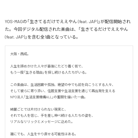
YOS-MAGの「生きてるだけでええやん (feat. JAP)」が配信開始され
た。今回デジタル配信された楽曲は、「生きてるだけでええやん
(feat. JAP)」を含む全1曲となっている。
大阪・西成。

人生を諦めかけた人々が最後にたどり着く街で、

もう一度「生きる理由」を探し続ける人たちがいる。

この楽曲は、生活困窮や孤独、絶望の中でも前を向こうとする人々、

そして彼らに寄り添い、住居支援や生活支援を通じて再出発を支える

NPO法人「生活支援機構ALL」の奮闘を描いた一曲。

綺麗ごとでは片付けられない現実と、

それでも人を信じ、手を差し伸べ続ける人たちの姿を、

リアルなリリックとメッセージに込めた。

誰にでも、人生をやり直せる可能性はある。
