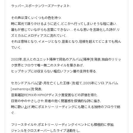
ラッパー,スポークンワーズアーティスト.

その声は深く,いくつもの色を持つ.

時に耳元で語りかけるように近く,どこかへ行ってしまいそうな程に遠い.

誰もが感じていながらも言葉にできない....そんな思いを言語化した詩が,リ
ズミカルにメロディアスに流れていく.

それは意味となり,イメージとなり,音楽となり,垣根を超えてどこまでも飛ん
でいく.

2003年,志人とのユニット降神で同名のアルバム[降神]を発表,独自のリリッ
ク世界とフロウで唯一無二のスタイルを築きあげ,

ヒップホップには収まらない幅広いファン層の支持を得る.

セカンドアルバム[望~月を亡くした王様~]を経て,2005年にソロ.アルバム 
[melhentrips]を発表,

音楽雑誌REMIXの HIPHOPディスク賞受賞などの評価を得た.

日常の中のやさしさや,若者の抱く閉塞感を叙情的な詩に描き,

時に歌い上げ,時にポエトリー.リーディングにも聴こえる独特のフロウで紡
ぐ.

フリースタイルや,ポエトリー.リーディングイベントにも積極的に参加,

ジャンルをクロスオーバーしたライブ活動をし,
