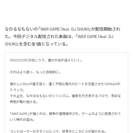
なのるなもないの「WAR GAME (feat. DJ SHUN)」が配信開始され
た。今回デジタル配信された楽曲は、「WAR GAME (feat. DJ
SHUN)」を含む全1曲となっている。
HIGH SCOREの向こうで、誰かの命が消えていく。

それはより速く、もっと効率的に。

懐かしい8bitの電子音と、重く不穏な現代のビートを交差させたYAMAANの
トラック。

その上を、なのるなもないのリリシズム、緩急を行き来するフロウ、多彩な
声色が駆け抜ける。

「WAR GAME」が描くのは、戦争が遠隔操作され、ゲームのように処理されて
いく時代の歪み。

コントローラーのボタンひとつで、世界のどこかに火が放たれる。
