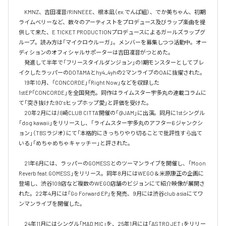
　KMNZ、吉田凜音/RINNEEE、根本凪（ex.でんぱ組）、でか美ちゃん、初期
ライムベリーなど、数々のアーティストをプロデュース及びラップ楽曲を提
供して来た、E TICKET PRODUCTIONプロデュースによるガールズラップグ
ループ。読み方は「マイクロウルーガ」。メンバーを募集しつつ活動中。オー
ディションのオフィシャルサポーターは吉田凜音がつとめた。

　発進して半年で「フリースタイルダンジョン」の1期モンスターとしてブレ
イクしたラッパーのDOTAMAとhy4_4yhの2マンライブのOAに抜擢された。

　19年10月、「CONCORDE」「Right Now」などを収録した
1stEP「CONCORDE」を全国発売。同作はライムスター宇多丸の連載コラムに
て「突き抜けた90’sヒップホップ愛」と評価を受けた。

　20年2月には川崎CLUB CITTA’開催の「@JAM」に出演。同月に1stシングル
「dog kawaii」をリリースし、「ライムスター宇多丸のアフター6 ジャンクシ
ョン」（TBSラジオ）にて「本格的にきっちりやり切ることで批評性すら出て
いる」「めちゃめちゃキャッチー」と評された。

　21年6月には、ラッパーのGOMESSとのツーマンライブを開催し、「Moon 
Reverb feat.GOMESS」をリリース。同年8月にはWEGO＆米原康正の企画に
登場し、渋谷109店など複数のWEGO店舗のビジョンにて紹介映像が展開さ
れた。22年4月には「Go Forward EP」を発売、9月には渋谷club asiaにてワ
ンマンライブを開催した。

　24年11月にはシングル「MAD MIC」を、25年1月には「ASTRO JET」をリリー