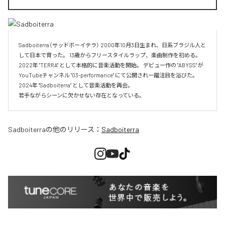
Sadboiterra（サッドボーイテラ） 2000年10月3日生まれ、日系ブラジル人と
して日本で育った。 13歳からフリースタイルラップ、楽曲制作を初める。 
2022年 "TERRA" として本格的に音楽活動を開始。 デビュー作の "ABYSS" が
YouTubeチャンネル "03-performance" にて公開され一躍注目を浴びた。 
2024年 "Sadboiterra" として音楽活動を再会。

若手ながらシーンに欠かせない存在となっている。
Sadboiterra
の他のリリース：
Sadboiterra