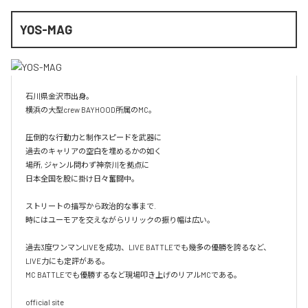
YOS-MAG
石川県金沢市出身。

横浜の大型crew BAYHOOD所属のMC。

圧倒的な行動力と制作スピードを武器に

過去のキャリアの空白を埋めるかの如く

場所, ジャンル問わず神奈川を拠点に

日本全国を股に掛け日々奮闘中。

ストリートの描写から政治的な事まで.

時にはユーモアを交えながらリリックの振り幅は広い。

過去3度ワンマンLIVEを成功、LIVE BATTLEでも幾多の優勝を誇るなど、
LIVE力にも定評がある。

MC BATTLEでも優勝するなど現場叩き上げのリアルMCである。

official site
