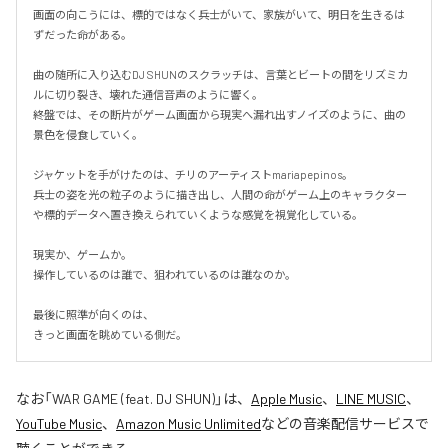
画面の向こうには、標的ではなく兵士がいて、家族がいて、明日を生きるは
ずだった命がある。

曲の随所に入り込むDJ SHUNのスクラッチは、言葉とビートの間をリズミカ
ルに切り裂き、壊れた通信音声のように響く。

終盤では、その断片がゲーム画面から現実へ漏れ出すノイズのように、曲の
景色を侵食していく。

ジャケットを手がけたのは、チリのアーティストmariapepinos。

兵士の姿を光の粒子のように描き出し、人間の命がゲーム上のキャラクター
や標的データへ置き換えられていくような感覚を視覚化している。

現実か、ゲームか。

操作しているのは誰で、狙われているのは誰なのか。

最後に照準が向くのは、

きっと画面を眺めている側だ。
なお「
WAR GAME (feat. DJ SHUN)
」は、
Apple Music
、
LINE MUSIC
、
YouTube Music
、
Amazon Music Unlimited
などの音楽配信サービスで