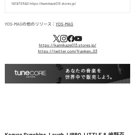
YATATERAS https://kamikaze013.stores.jp/
YOS-MAG
の他のリリース：
YOS-MAG
https://kamikaze013.stores.jp/
https://twitter.com/franken_03
Kagura Sunshine, Laugh, LIBRO, LITTLE & 嶋野百