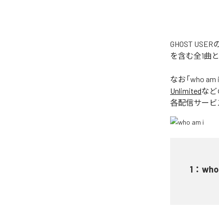
GHOST US
を含む全1曲
なお「
who am 
Unlimited
など
各配信サービ
1
：
who