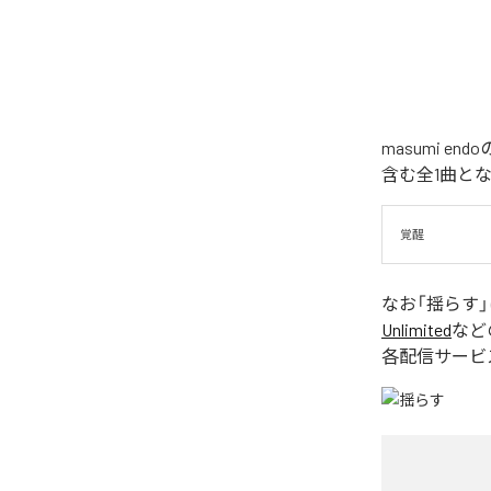
masumi 
含む全1曲と
覚醒
なお「
揺らす
Unlimited
など
各配信サービ