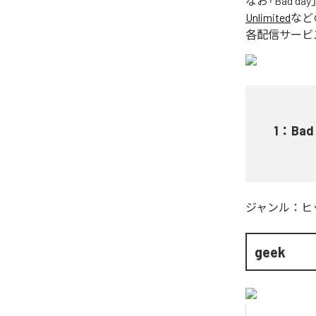
なお「
Bad day
Unlimited
など
各配信サービ
1
：
Bad
ジャンル：
ヒ
geek