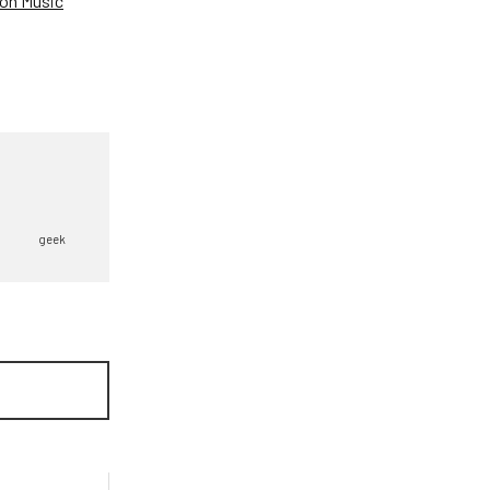
on Music
geek