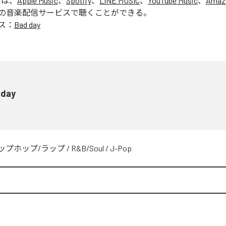
」は、
Apple Music
、
Spotify
、
LINE MUSIC
、
YouTube Music
、
Amaz
の音楽配信サービスで聴くことができる。
ス：
Bad day
 day
ップホップ/ラップ
/
R&B/Soul
/
J-Pop