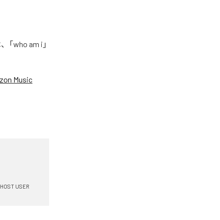
who am i」
zon Music
HOST USER