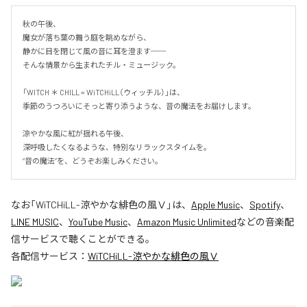
秋の午後、

魔女が落ち葉の舞う庭を眺めながら、

静かに目を閉じて風の音に耳を澄ます──

そんな情景から生まれたチル・ミュージック。

「WITCH ＊ CHILL = WiTCHiLL（ウィッチル）」は、

季節のうつろいにそっと寄り添うような、音の魔法をお届けします。

涼やかな風に紅が揺れる午後、

深呼吸したくなるような、特別なリラックスタイムを。

“音の魔法”を、どうぞお楽しみください。
なお「
WiTCHiLL-涼やかな緋色の風Ⅴ
」は、
Apple Music
、
Spotify
、
LINE MUSIC
、
YouTube Music
、
Amazon Music Unlimited
などの音楽配
信サービスで聴くことができる。
各配信サービス：
WiTCHiLL-涼やかな緋色の風Ⅴ