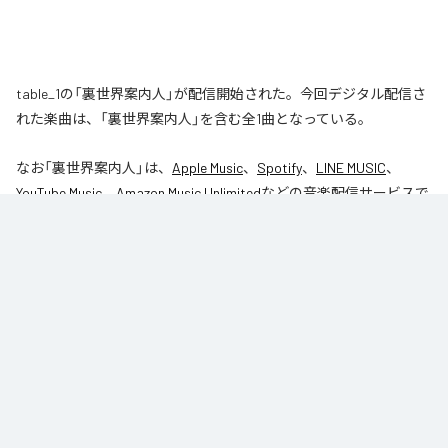
table_1の「裏世界案内人」が配信開始された。今回デジタル配信さ
れた楽曲は、「裏世界案内人」を含む全1曲となっている。
なお「
裏世界案内人
」は、
Apple Music
、
Spotify
、
LINE MUSIC
、
YouTube Music
、
Amazon Music Unlimited
などの音楽配信サービスで
聴くことができる。
各配信サービス：
裏世界案内人
1
：
裏世界案内人
table_1